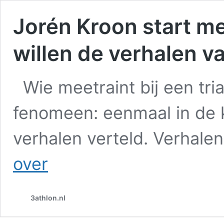
Jorén Kroon start me
willen de verhalen v
Wie meetraint bij een tri
fenomeen: eenmaal in de
verhalen verteld. Verhalen
Jorén
over
Kroon
start
met
3athlon.nl
vader
podcast:
‘We