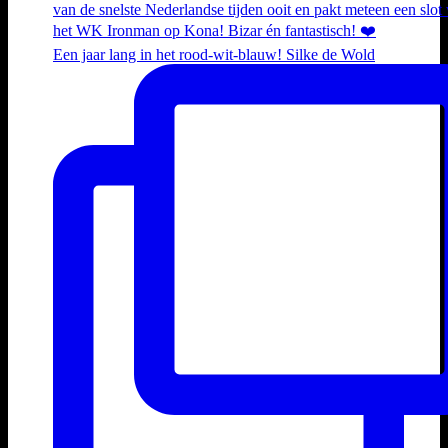
Een jaar lang in het rood-wit-blauw! Silke de Wold