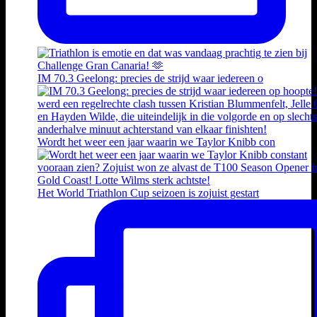
IM 70.3 Geelong: precies de strijd waar iedereen o
Wordt het weer een jaar waarin we Taylor Knibb con
Het World Triathlon Cup seizoen is zojuist gestart