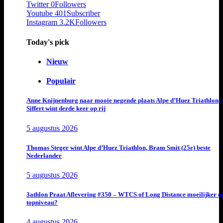
Twitter
0
Followers
Youtube
401
Subscriber
Instagram
3.2K
Followers
Today's pick
Nieuw
Populair
Anne Knijnenburg naar mooie negende plaats Alpe d’Huez Triathlon, 
Siffert wint derde keer op rij
5 augustus 2026
Thomas Steger wint Alpe d’Huez Triathlon, Bram Smit (25e) beste
Nederlander
5 augustus 2026
3athlon Praat Aflevering #350 – WTCS of Long Distance moeilijker o
topniveau?
4 augustus 2026