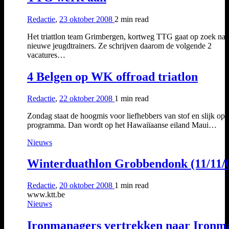
Redactie
,
23 oktober 2008
2 min
read
Het triattlon team Grimbergen, kortweg TTG gaat op zoek naa
nieuwe jeugdtrainers. Ze schrijven daarom de volgende 2
vacatures…
4 Belgen op WK offroad triatlon
Redactie
,
22 oktober 2008
1 min
read
Zondag staat de hoogmis voor liefhebbers van stof en slijk op 
programma. Dan wordt op het Hawaiïaanse eiland Maui…
Nieuws
Winterduathlon Grobbendonk (11/11/
Redactie
,
20 oktober 2008
1 min
read
www.ktt.be
Nieuws
Ironmanagers vertrekken naar Ironm