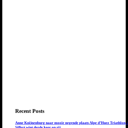
Recent Posts
Anne Knijnenburg naar mooie negende plaats Alpe d’Huez Triathlon, 
Siffert wint derde keer op rij