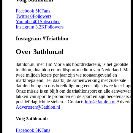
Facebook
5K
Fans
Twitter
0
Followers
Youtube
401
Subscriber
Instagram
3.2K
Followers
Instagram #Triathlon
Over 3athlon.nl
3athlon.nl, met Tim Moria als hoofdredacteur, is het grootste
triathlon, duathlon en multisport-medium van Nederland. Met 
twee miljoen lezers per jaar zijn we toonaangevend en
marktbepalend. Tel daarbij de samenwerking met zustersite
3athlon.be op en ons bereik ligt nog eens bijna twee keer hoger
Onze missie is en blijft om de triathlonsport en alle aanverwan
takken van sport te promoten en de sport en zijn beoefenaars i
positief daglicht te stellen... Contact:
Info@3athlon.nl
Adverter
Adverteren@3athlon.nl
Volg 3athlon.nl:
Facebook
5K
Fans