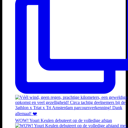
WOW! Youri Keulen debuteert op de volledige afstan