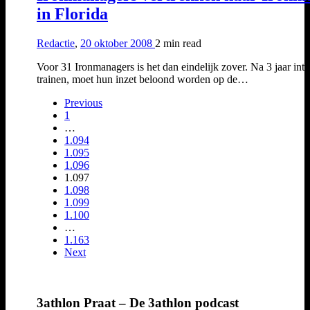
in Florida
Redactie
,
20 oktober 2008
2 min
read
Voor 31 Ironmanagers is het dan eindelijk zover. Na 3 jaar inte
trainen, moet hun inzet beloond worden op de…
Previous
1
…
1.094
1.095
1.096
1.097
1.098
1.099
1.100
…
1.163
Next
3athlon Praat – De 3athlon podcast