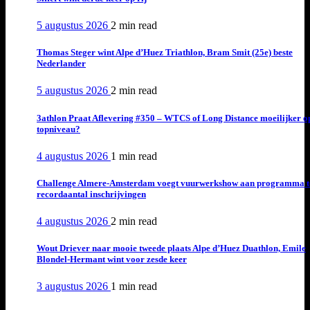
5 augustus 2026
2 min
read
Thomas Steger wint Alpe d’Huez Triathlon, Bram Smit (25e) beste
Nederlander
5 augustus 2026
2 min
read
3athlon Praat Aflevering #350 – WTCS of Long Distance moeilijker o
topniveau?
4 augustus 2026
1 min
read
Challenge Almere-Amsterdam voegt vuurwerkshow aan programma t
recordaantal inschrijvingen
4 augustus 2026
2 min
read
Wout Driever naar mooie tweede plaats Alpe d’Huez Duathlon, Emile
Blondel-Hermant wint voor zesde keer
3 augustus 2026
1 min
read