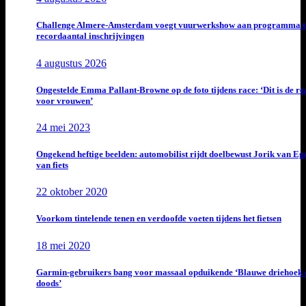
Challenge Almere-Amsterdam voegt vuurwerkshow aan programma t
recordaantal inschrijvingen
4 augustus 2026
Ongestelde Emma Pallant-Browne op de foto tijdens race: ‘Dit is de rea
voor vrouwen’
24 mei 2023
Ongekend heftige beelden: automobilist rijdt doelbewust Jorik van E
van fiets
22 oktober 2020
Voorkom tintelende tenen en verdoofde voeten tijdens het fietsen
18 mei 2020
Garmin-gebruikers bang voor massaal opduikende ‘Blauwe driehoek 
doods’