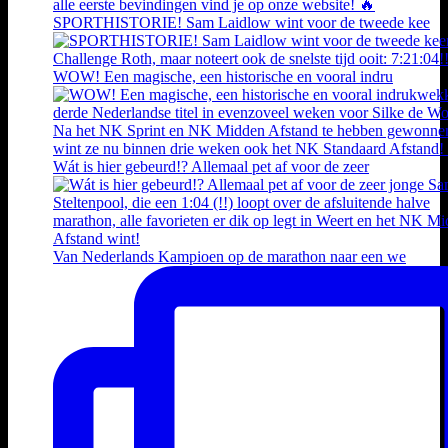
SPORTHISTORIE! Sam Laidlow wint voor de tweede kee
WOW! Een magische, een historische en vooral indru
Wát is hier gebeurd!? Allemaal pet af voor de zeer
Van Nederlands Kampioen op de marathon naar een we