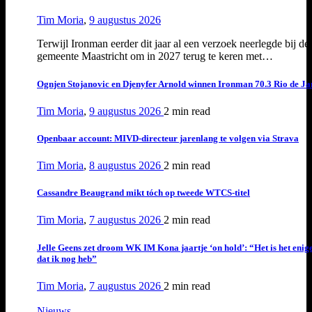
Tim Moria
,
9 augustus 2026
Terwijl Ironman eerder dit jaar al een verzoek neerlegde bij de
gemeente Maastricht om in 2027 terug te keren met…
Ognjen Stojanovic en Djenyfer Arnold winnen Ironman 70.3 Rio de Ja
Tim Moria
,
9 augustus 2026
2 min
read
Openbaar account: MIVD-directeur jarenlang te volgen via Strava
Tim Moria
,
8 augustus 2026
2 min
read
Cassandre Beaugrand mikt tóch op tweede WTCS-titel
Tim Moria
,
7 augustus 2026
2 min
read
Jelle Geens zet droom WK IM Kona jaartje ‘on hold’: “Het is het enig
dat ik nog heb”
Tim Moria
,
7 augustus 2026
2 min
read
Nieuws