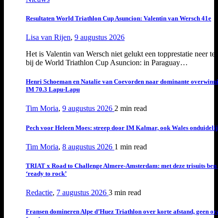
Resultaten World Triathlon Cup Asuncion: Valentin van Wersch 41e
Lisa van Rijen
,
9 augustus 2026
Het is Valentin van Wersch niet gelukt een topprestatie neer te 
bij de World Triathlon Cup Asuncion: in Paraguay…
Henri Schoeman en Natalie van Coevorden naar dominante overwinn
IM 70.3 Lapu-Lapu
Tim Moria
,
9 augustus 2026
2 min
read
Pech voor Heleen Moes: streep door IM Kalmar, ook Wales onduideli
Tim Moria
,
8 augustus 2026
1 min
read
TRIAT x Road to Challenge Almere-Amsterdam: met deze trisuits ben 
‘ready to rock’
Redactie
,
7 augustus 2026
3 min
read
Fransen domineren Alpe d’Huez Triathlon over korte afstand, geen or