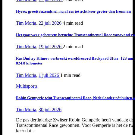
Hyrox groeit razendsnel, nu al zes tot acht keer groter dan Ironman
Tim Moria
,
22 juli 2026
4 min
read
Het gaat weer gebeuren: beruchte Transcontinental Race vanavond va
Tim Moria
,
19 juli 2026
2 min
read
Rus Dmitry Klimov verbreekt wereldrecord Backyard Ultra: 123 uur 
824.8 kilometer
Tim Moria
,
1 juli 2026
1 min
read
Multisports
Robin Gemperle wint Transcontinental Race, Nederlander nét buiten
Tim Moria
,
30 juli 2026
De pas dertigjarige Zwitser Robin Gemperle heeft vandaag de
Transcontinental Race gewonnen. Voor Gemperle is het de tw
keer dat…