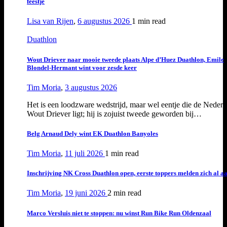
feestje
Lisa van Rijen
,
6 augustus 2026
1 min
read
Duathlon
Wout Driever naar mooie tweede plaats Alpe d’Huez Duathlon, Emile
Blondel-Hermant wint voor zesde keer
Tim Moria
,
3 augustus 2026
Het is een loodzware wedstrijd, maar wel eentje die de Nederl
Wout Driever ligt; hij is zojuist tweede geworden bij…
Belg Arnaud Dely wint EK Duathlon Banyoles
Tim Moria
,
11 juli 2026
1 min
read
Inschrijving NK Cross Duathlon open, eerste toppers melden zich al a
Tim Moria
,
19 juni 2026
2 min
read
Marco Versluis niet te stoppen: nu winst Run Bike Run Oldenzaal