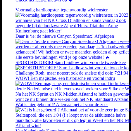
Voormalig hardloopster, tegenwoordig wielrenster,
Daar is ‘ie: de nieuwe Canyon Speedmax! Afgelopen
SPORTHISTORIE! Sam Laidlow wint voor de tweede kee
WOW! Een magische, een historische en vooral indru
Wát is hier gebeurd!? Allemaal pet af voor de zeer
Van Nederlands Kampioen op de marathon naar een we