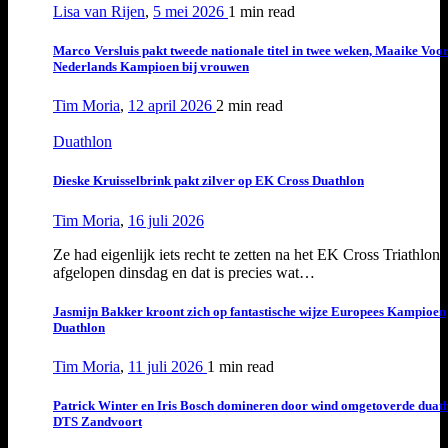
Lisa van Rijen
,
5 mei 2026
1 min
read
Marco Versluis pakt tweede nationale titel in twee weken, Maaike Voo
Nederlands Kampioen bij vrouwen
Tim Moria
,
12 april 2026
2 min
read
Duathlon
Dieske Kruisselbrink pakt zilver op EK Cross Duathlon
Tim Moria
,
16 juli 2026
Ze had eigenlijk iets recht te zetten na het EK Cross Triathlon
afgelopen dinsdag en dat is precies wat…
Jasmijn Bakker kroont zich op fantastische wijze Europees Kampioen
Duathlon
Tim Moria
,
11 juli 2026
1 min
read
Patrick Winter en Iris Bosch domineren door wind omgetoverde duat
DTS Zandvoort