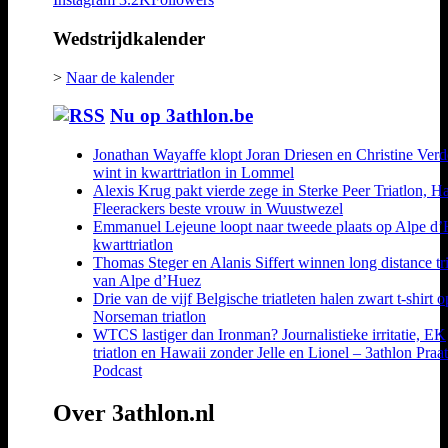
Wedstrijdkalender
>
Naar de kalender
Nu op 3athlon.be
Jonathan Wayaffe klopt Joran Driesen en Christine Ver
wint in kwarttriatlon in Lommel
Alexis Krug pakt vierde zege in Sterke Peer Triatlon, H
Fleerackers beste vrouw in Wuustwezel
Emmanuel Lejeune loopt naar tweede plaats op Alpe d
kwarttriatlon
Thomas Steger en Alanis Siffert winnen long distance tr
van Alpe d’Huez
Drie van de vijf Belgische triatleten halen zwart t-shirt o
Norseman triatlon
WTCS lastiger dan Ironman? Journalistieke irritatie, EK
triatlon en Hawaii zonder Jelle en Lionel – 3athlon Praa
Podcast
Over 3athlon.nl