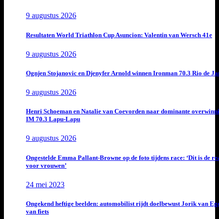
9 augustus 2026
Resultaten World Triathlon Cup Asuncion: Valentin van Wersch 41e
9 augustus 2026
Ognjen Stojanovic en Djenyfer Arnold winnen Ironman 70.3 Rio de Ja
9 augustus 2026
Henri Schoeman en Natalie van Coevorden naar dominante overwinn
IM 70.3 Lapu-Lapu
9 augustus 2026
Ongestelde Emma Pallant-Browne op de foto tijdens race: ‘Dit is de rea
voor vrouwen’
24 mei 2023
Ongekend heftige beelden: automobilist rijdt doelbewust Jorik van E
van fiets