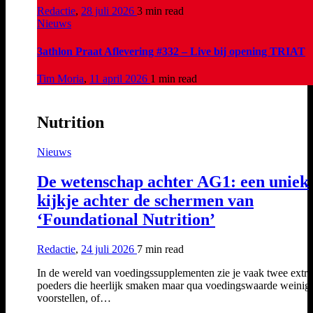
Redactie
,
28 juli 2026
3 min
read
Nieuws
3athlon Praat Aflevering #332 – Live bij opening TRIAT
Tim Moria
,
11 april 2026
1 min
read
Nutrition
Nieuws
De wetenschap achter AG1: een uniek
kijkje achter de schermen van
‘Foundational Nutrition’
Redactie
,
24 juli 2026
7 min
read
In de wereld van voedingssupplementen zie je vaak twee extr
poeders die heerlijk smaken maar qua voedingswaarde weinig
voorstellen, of…