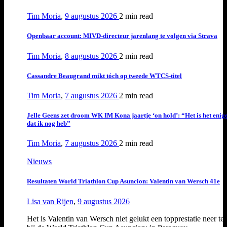
Tim Moria
,
9 augustus 2026
2 min
read
Openbaar account: MIVD-directeur jarenlang te volgen via Strava
Tim Moria
,
8 augustus 2026
2 min
read
Cassandre Beaugrand mikt tóch op tweede WTCS-titel
Tim Moria
,
7 augustus 2026
2 min
read
Jelle Geens zet droom WK IM Kona jaartje ‘on hold’: “Het is het enig
dat ik nog heb”
Tim Moria
,
7 augustus 2026
2 min
read
Nieuws
Resultaten World Triathlon Cup Asuncion: Valentin van Wersch 41e
Lisa van Rijen
,
9 augustus 2026
Het is Valentin van Wersch niet gelukt een topprestatie neer te 