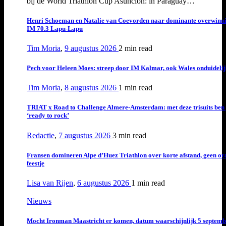
bij de World Triathlon Cup Asuncion: in Paraguay…
Henri Schoeman en Natalie van Coevorden naar dominante overwinn
IM 70.3 Lapu-Lapu
Tim Moria
,
9 augustus 2026
2 min
read
Pech voor Heleen Moes: streep door IM Kalmar, ook Wales onduideli
Tim Moria
,
8 augustus 2026
1 min
read
TRIAT x Road to Challenge Almere-Amsterdam: met deze trisuits ben 
‘ready to rock’
Redactie
,
7 augustus 2026
3 min
read
Fransen domineren Alpe d’Huez Triathlon over korte afstand, geen or
feestje
Lisa van Rijen
,
6 augustus 2026
1 min
read
Nieuws
Mocht Ironman Maastricht er komen, datum waarschijnlijk 5 septemb