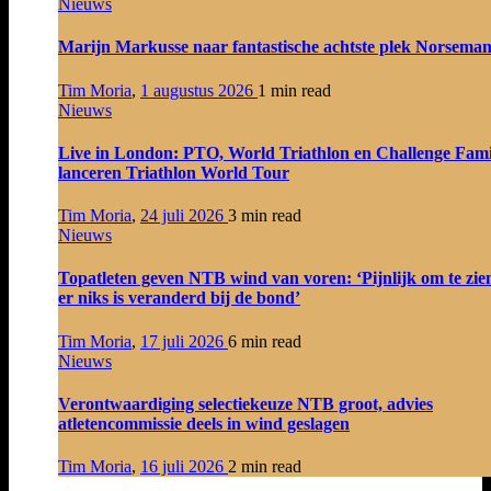
Nieuws
Marijn Markusse naar fantastische achtste plek Norsema
Tim Moria
,
1 augustus 2026
1 min
read
Nieuws
Live in London: PTO, World Triathlon en Challenge Fami
lanceren Triathlon World Tour
Tim Moria
,
24 juli 2026
3 min
read
Nieuws
Topatleten geven NTB wind van voren: ‘Pijnlijk om te zie
er niks is veranderd bij de bond’
Tim Moria
,
17 juli 2026
6 min
read
Nieuws
Verontwaardiging selectiekeuze NTB groot, advies
atletencommissie deels in wind geslagen
Tim Moria
,
16 juli 2026
2 min
read