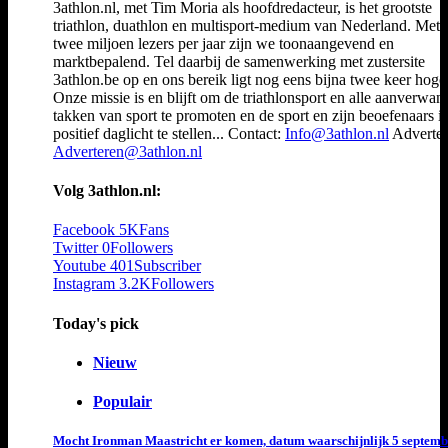
3athlon.nl, met Tim Moria als hoofdredacteur, is het grootste
triathlon, duathlon en multisport-medium van Nederland. Met 
twee miljoen lezers per jaar zijn we toonaangevend en
marktbepalend. Tel daarbij de samenwerking met zustersite
3athlon.be op en ons bereik ligt nog eens bijna twee keer hoger
Onze missie is en blijft om de triathlonsport en alle aanverwan
takken van sport te promoten en de sport en zijn beoefenaars i
positief daglicht te stellen... Contact:
Info@3athlon.nl
Adverter
Adverteren@3athlon.nl
Volg 3athlon.nl:
Facebook
5K
Fans
Twitter
0
Followers
Youtube
401
Subscriber
Instagram
3.2K
Followers
Today's pick
Nieuw
Populair
Mocht Ironman Maastricht er komen, datum waarschijnlijk 5 septemb