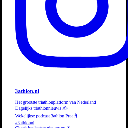
3athlon.nl
Hét grootste triathlonplatform van Nederland
Dagelijks triathlonnieuws ✍️
Wekelijkse podcast 3athlon Praat🎙️
#3athlonnl
Check het laatste nieuws op ⏬