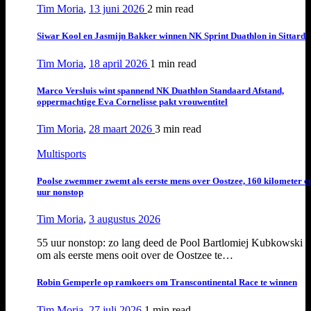
Tim Moria
,
13 juni 2026
2 min
read
Siwar Kool en Jasmijn Bakker winnen NK Sprint Duathlon in Sittard
Tim Moria
,
18 april 2026
1 min
read
Marco Versluis wint spannend NK Duathlon Standaard Afstand,
oppermachtige Eva Cornelisse pakt vrouwentitel
Tim Moria
,
28 maart 2026
3 min
read
Multisports
Poolse zwemmer zwemt als eerste mens over Oostzee, 160 kilometer e
uur nonstop
Tim Moria
,
3 augustus 2026
55 uur nonstop: zo lang deed de Pool Bartlomiej Kubkowski e
om als eerste mens ooit over de Oostzee te…
Robin Gemperle op ramkoers om Transcontinental Race te winnen
Tim Moria
,
27 juli 2026
1 min
read