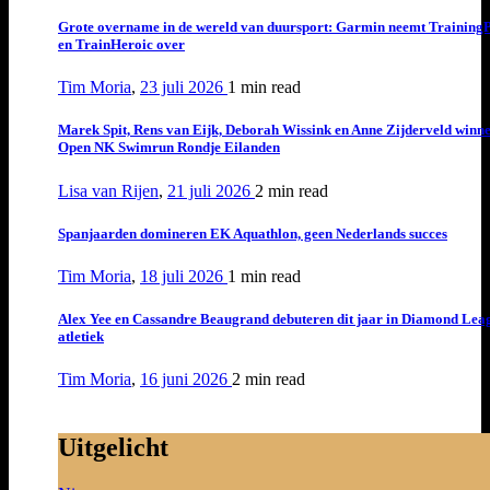
Grote overname in de wereld van duursport: Garmin neemt Training
en TrainHeroic over
Tim Moria
,
23 juli 2026
1 min
read
Marek Spit, Rens van Eijk, Deborah Wissink en Anne Zijderveld winn
Open NK Swimrun Rondje Eilanden
Lisa van Rijen
,
21 juli 2026
2 min
read
Spanjaarden domineren EK Aquathlon, geen Nederlands succes
Tim Moria
,
18 juli 2026
1 min
read
Alex Yee en Cassandre Beaugrand debuteren dit jaar in Diamond Lea
atletiek
Tim Moria
,
16 juni 2026
2 min
read
Uitgelicht