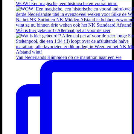
WOW! Een magische, een historische en vooral indru
Wát is hier gebeurd!? Allemaal pet af voor de zeer
Van Nederlands Kampioen op de marathon naar een we