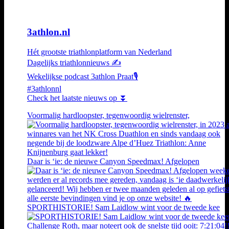
3athlon.nl
Hét grootste triathlonplatform van Nederland
Dagelijks triathlonnieuws ✍️
Wekelijkse podcast 3athlon Praat🎙️
#3athlonnl
Check het laatste nieuws op ⏬
Voormalig hardloopster, tegenwoordig wielrenster,
Daar is ‘ie: de nieuwe Canyon Speedmax! Afgelopen
SPORTHISTORIE! Sam Laidlow wint voor de tweede kee