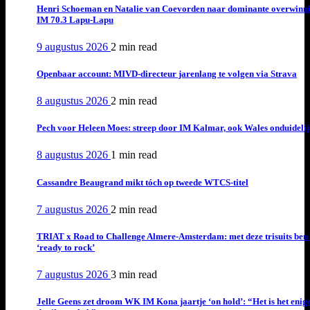
Henri Schoeman en Natalie van Coevorden naar dominante overwinn
IM 70.3 Lapu-Lapu
9 augustus 2026
2 min
read
Openbaar account: MIVD-directeur jarenlang te volgen via Strava
8 augustus 2026
2 min
read
Pech voor Heleen Moes: streep door IM Kalmar, ook Wales onduideli
8 augustus 2026
1 min
read
Cassandre Beaugrand mikt tóch op tweede WTCS-titel
7 augustus 2026
2 min
read
TRIAT x Road to Challenge Almere-Amsterdam: met deze trisuits ben 
‘ready to rock’
7 augustus 2026
3 min
read
Jelle Geens zet droom WK IM Kona jaartje ‘on hold’: “Het is het enig