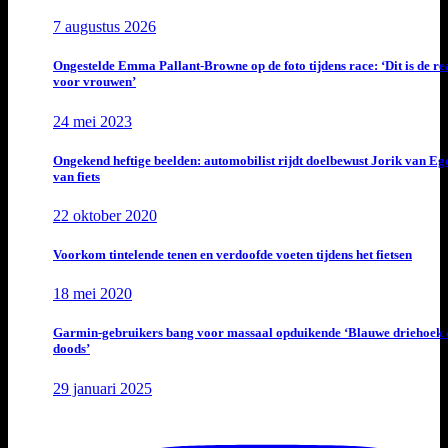
7 augustus 2026
Ongestelde Emma Pallant-Browne op de foto tijdens race: ‘Dit is de rea
voor vrouwen’
24 mei 2023
Ongekend heftige beelden: automobilist rijdt doelbewust Jorik van E
van fiets
22 oktober 2020
Voorkom tintelende tenen en verdoofde voeten tijdens het fietsen
18 mei 2020
Garmin-gebruikers bang voor massaal opduikende ‘Blauwe driehoek 
doods’
29 januari 2025