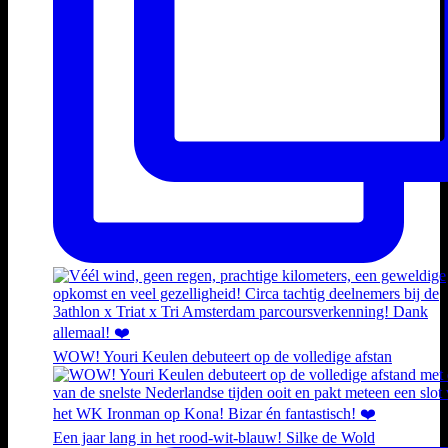
WOW! Youri Keulen debuteert op de volledige afstan
Een jaar lang in het rood-wit-blauw! Silke de Wold