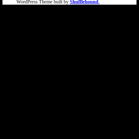
WordPress Theme built by
Shufflehound
.