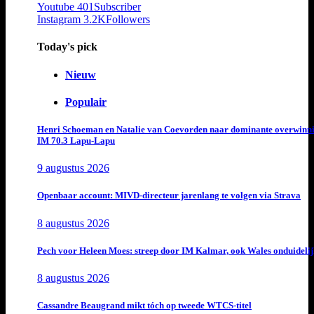
Youtube
401
Subscriber
Instagram
3.2K
Followers
Today's pick
Nieuw
Populair
Henri Schoeman en Natalie van Coevorden naar dominante overwinn
IM 70.3 Lapu-Lapu
9 augustus 2026
Openbaar account: MIVD-directeur jarenlang te volgen via Strava
8 augustus 2026
Pech voor Heleen Moes: streep door IM Kalmar, ook Wales onduideli
8 augustus 2026
Cassandre Beaugrand mikt tóch op tweede WTCS-titel