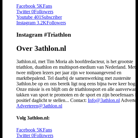
Facebook
5K
Fans
Twitter
0
Followers
Youtube
401
Subscriber
Instagram
3.2K
Followers
Instagram #Triathlon
Over 3athlon.nl
3athlon.nl, met Tim Moria als hoofdredacteur, is het grootste
triathlon, duathlon en multisport-medium van Nederland. Met 
twee miljoen lezers per jaar zijn we toonaangevend en
marktbepalend. Tel daarbij de samenwerking met zustersite
3athlon.be op en ons bereik ligt nog eens bijna twee keer hoger
Onze missie is en blijft om de triathlonsport en alle aanverwan
takken van sport te promoten en de sport en zijn beoefenaars i
positief daglicht te stellen... Contact:
Info@3athlon.nl
Adverter
Adverteren@3athlon.nl
Volg 3athlon.nl:
Facebook
5K
Fans
Twitter
0
Followers