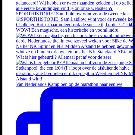
SPORTHISTORIE! Sam Laidlow wint voor de tweede kee
WOW! Een magische, een historische en vooral indru
Wát is hier gebeurd!? Allemaal pet af voor de zeer
Van Nederlands Kampioen op de marathon naar een we