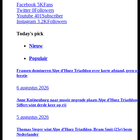
Facebook
5K
Fans
Twitter
0
Followers
Youtube
401
Subscriber
Instagram
3.2K
Followers
Today's pick
Nieuw
Populair
Fransen domineren Alpe d’Huez Triathlon over korte afstand, geen or
feestje
6 augustus 2026
Anne Knijnenburg naar mooie negende plaats Alpe d’Huez Triathlon, 
Siffert wint derde keer op rij
5 augustus 2026
Thomas Steger wint Alpe d’Huez Triathlon, Bram Smit (25e) beste
Nederlander