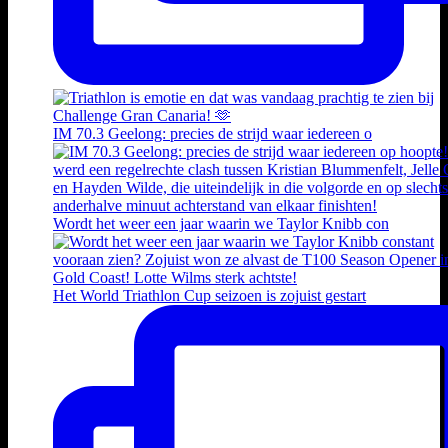
IM 70.3 Geelong: precies de strijd waar iedereen o
Wordt het weer een jaar waarin we Taylor Knibb con
Het World Triathlon Cup seizoen is zojuist gestart