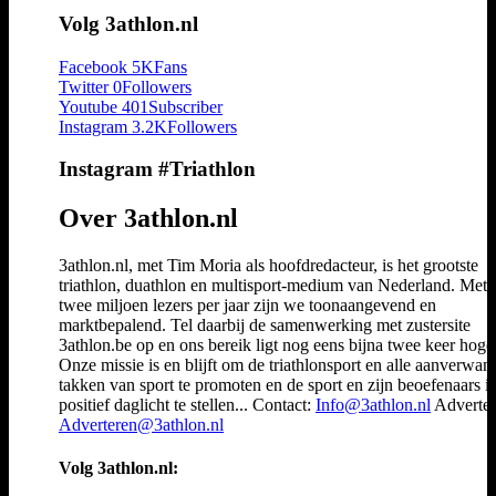
Volg 3athlon.nl
Facebook
5K
Fans
Twitter
0
Followers
Youtube
401
Subscriber
Instagram
3.2K
Followers
Instagram #Triathlon
Over 3athlon.nl
3athlon.nl, met Tim Moria als hoofdredacteur, is het grootste
triathlon, duathlon en multisport-medium van Nederland. Met 
twee miljoen lezers per jaar zijn we toonaangevend en
marktbepalend. Tel daarbij de samenwerking met zustersite
3athlon.be op en ons bereik ligt nog eens bijna twee keer hoger
Onze missie is en blijft om de triathlonsport en alle aanverwan
takken van sport te promoten en de sport en zijn beoefenaars i
positief daglicht te stellen... Contact:
Info@3athlon.nl
Adverter
Adverteren@3athlon.nl
Volg 3athlon.nl: