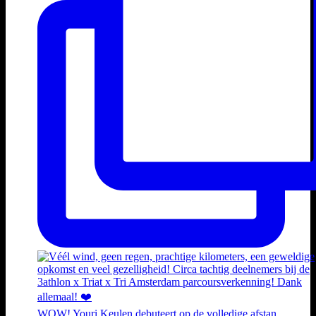
WOW! Youri Keulen debuteert op de volledige afstan