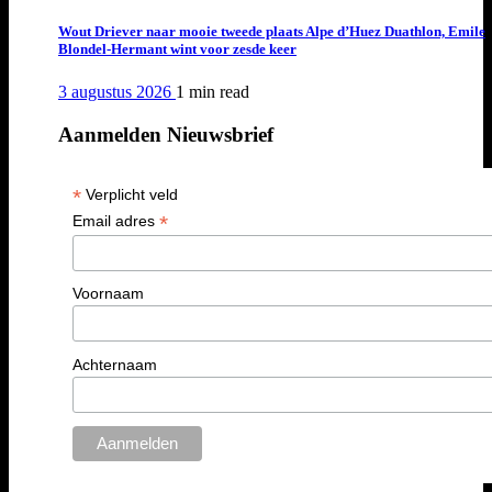
Wout Driever naar mooie tweede plaats Alpe d’Huez Duathlon, Emile
Blondel-Hermant wint voor zesde keer
3 augustus 2026
1 min
read
Aanmelden Nieuwsbrief
*
Verplicht veld
*
Email adres
Voornaam
Achternaam