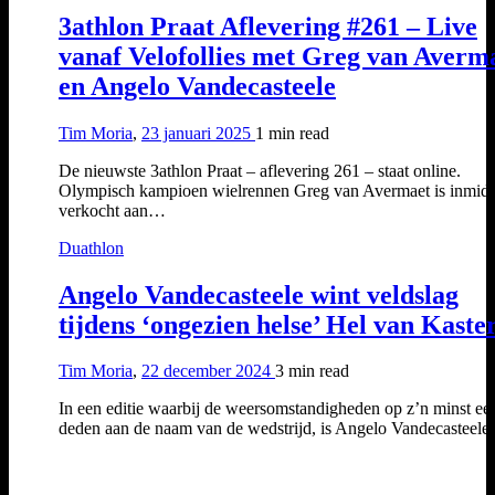
3athlon Praat Aflevering #261 – Live
vanaf Velofollies met Greg van Averm
en Angelo Vandecasteele
Tim Moria
,
23 januari 2025
1 min
read
De nieuwste 3athlon Praat – aflevering 261 – staat online.
Olympisch kampioen wielrennen Greg van Avermaet is inmidd
verkocht aan…
Duathlon
Angelo Vandecasteele wint veldslag
tijdens ‘ongezien helse’ Hel van Kaste
Tim Moria
,
22 december 2024
3 min
read
In een editie waarbij de weersomstandigheden op z’n minst ee
deden aan de naam van de wedstrijd, is Angelo Vandecasteel