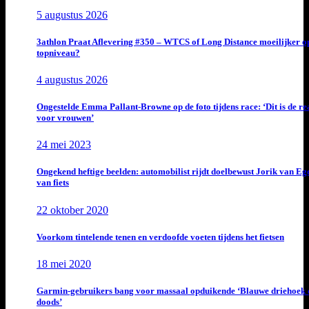
5 augustus 2026
3athlon Praat Aflevering #350 – WTCS of Long Distance moeilijker o
topniveau?
4 augustus 2026
Ongestelde Emma Pallant-Browne op de foto tijdens race: ‘Dit is de rea
voor vrouwen’
24 mei 2023
Ongekend heftige beelden: automobilist rijdt doelbewust Jorik van E
van fiets
22 oktober 2020
Voorkom tintelende tenen en verdoofde voeten tijdens het fietsen
18 mei 2020
Garmin-gebruikers bang voor massaal opduikende ‘Blauwe driehoek 
doods’