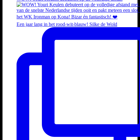
Een jaar lang in het rood-wit-blauw! Silke de Wold