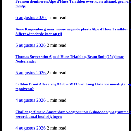
Fransen domineren Alpe d’Huez Triathlon over korte afstand, geen or
feestje
6 augustus 2026
1 min
read
Anne Knijnenburg naar mooie negende plaats Alpe d’Huez Triathlon, 
Siffert wint derde keer op rij
5 augustus 2026
2 min
read
Thomas Steger wint Alpe d’Huez Triathlon, Bram Smit (25e) beste
Nederlander
5 augustus 2026
2 min
read
3athlon Praat Aflevering #350 – WTCS of Long Distance moeilijker o
topniveau?
4 augustus 2026
1 min
read
Challenge Almere-Amsterdam voegt vuurwerkshow aan programma t
recordaantal inschrijvingen
4 augustus 2026
2 min
read