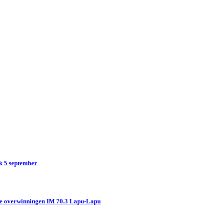
k 5 september
e overwinningen IM 70.3 Lapu-Lapu