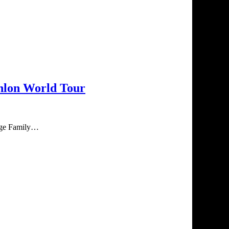
thlon World Tour
enge Family…