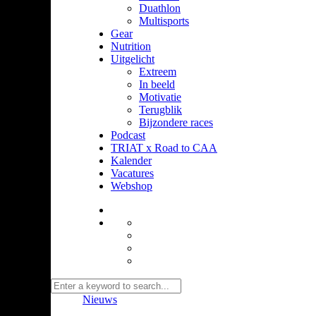
Duathlon
Multisports
Gear
Nutrition
Uitgelicht
Extreem
In beeld
Motivatie
Terugblik
Bijzondere races
Podcast
TRIAT x Road to CAA
Kalender
Vacatures
Webshop
Nieuws