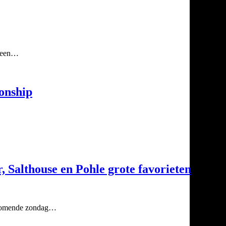
p een…
onship
, Salthouse en Pohle grote favorieten
ankomende zondag…