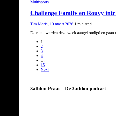
Multisports
Challenge Family en Rouvy intr
Tim Moria
,
19 maart 2026
1 min
read
De ritten werden deze week aangekondigd en gaan m
1
2
3
4
…
15
Next
3athlon Praat – De 3athlon podcast