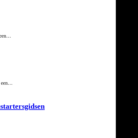
p een…
op een…
startersgidsen