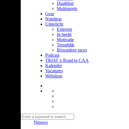
Duathlon
Multisports
Gear
Nutrition
Uitgelicht
Extreem
In beeld
Motivatie
Terugblik
Bijzondere races
Podcast
TRIAT x Road to CAA
Kalender
Vacatures
Webshop
Nieuws