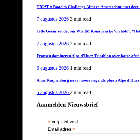
TRIAT x Road to Challenge Almere-Amsterdam: met deze tri
7 augustus 2026
3 min
read
Jelle Geens zet droom WK IM Kona jaartje ‘on hold’: “Het i
7 augustus 2026
2 min
read
Fransen domineren Alpe d’Huez Triathlon over korte afstan
6 augustus 2026
1 min
read
Anne Knijnenburg naar mooie negende plaats Alpe d’Huez Tr
5 augustus 2026
2 min
read
Aanmelden Nieuwsbrief
*
Verplicht veld
*
Email adres