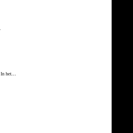
…
. In het…