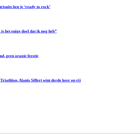
suits ben je ‘ready to rock’
s het enige doel dat ik nog heb”
d, geen oranje feestje
iathlon, Alanis Siffert wint derde keer op rij