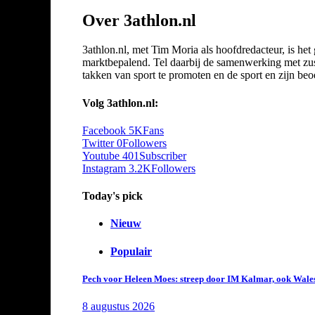
Over 3athlon.nl
3athlon.nl, met Tim Moria als hoofdredacteur, is he
marktbepalend. Tel daarbij de samenwerking met zuste
takken van sport te promoten en de sport en zijn beoef
Volg 3athlon.nl:
Facebook
5K
Fans
Twitter
0
Followers
Youtube
401
Subscriber
Instagram
3.2K
Followers
Today's pick
Nieuw
Populair
Pech voor Heleen Moes: streep door IM Kalmar, ook Wales
8 augustus 2026