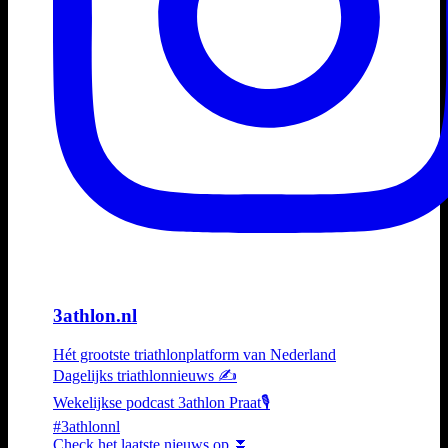
3athlon.nl
Hét grootste triathlonplatform van Nederland
Dagelijks triathlonnieuws ✍️
Wekelijkse podcast 3athlon Praat🎙️
#3athlonnl
Check het laatste nieuws op ⏬