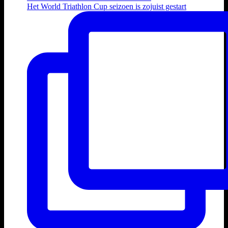
Het World Triathlon Cup seizoen is zojuist gestart