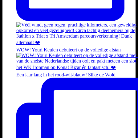
WOW! Youri Keulen debuteert op de volledige afstan
Een jaar lang in het rood-wit-blauw! Silke de Wold