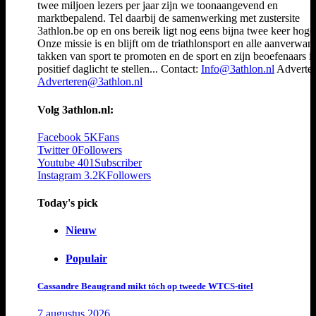
twee miljoen lezers per jaar zijn we toonaangevend en
marktbepalend. Tel daarbij de samenwerking met zustersite
3athlon.be op en ons bereik ligt nog eens bijna twee keer hoger
Onze missie is en blijft om de triathlonsport en alle aanverwan
takken van sport te promoten en de sport en zijn beoefenaars i
positief daglicht te stellen... Contact:
Info@3athlon.nl
Adverter
Adverteren@3athlon.nl
Volg 3athlon.nl:
Facebook
5K
Fans
Twitter
0
Followers
Youtube
401
Subscriber
Instagram
3.2K
Followers
Today's pick
Nieuw
Populair
Cassandre Beaugrand mikt tóch op tweede WTCS-titel
7 augustus 2026