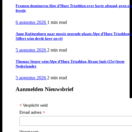
Fransen domineren Alpe d’Huez Triathlon over korte afstand, geen or
feestje
6 augustus 2026
1 min
read
Anne Knijnenburg naar mooie negende plaats Alpe d’Huez Triathlon, 
Siffert wint derde keer op rij
5 augustus 2026
2 min
read
Thomas Steger wint Alpe d’Huez Triathlon, Bram Smit (25e) beste
Nederlander
5 augustus 2026
2 min
read
Aanmelden Nieuwsbrief
*
Verplicht veld
*
Email adres
Voornaam