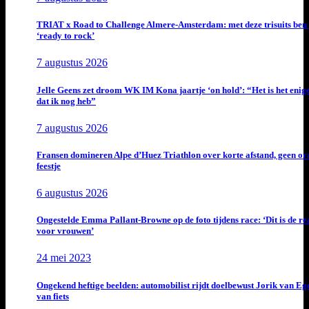
TRIAT x Road to Challenge Almere-Amsterdam: met deze trisuits ben 
‘ready to rock’
7 augustus 2026
Jelle Geens zet droom WK IM Kona jaartje ‘on hold’: “Het is het enig
dat ik nog heb”
7 augustus 2026
Fransen domineren Alpe d’Huez Triathlon over korte afstand, geen or
feestje
6 augustus 2026
Ongestelde Emma Pallant-Browne op de foto tijdens race: ‘Dit is de rea
voor vrouwen’
24 mei 2023
Ongekend heftige beelden: automobilist rijdt doelbewust Jorik van E
van fiets