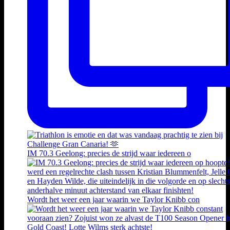
IM 70.3 Geelong: precies de strijd waar iedereen o
Wordt het weer een jaar waarin we Taylor Knibb con