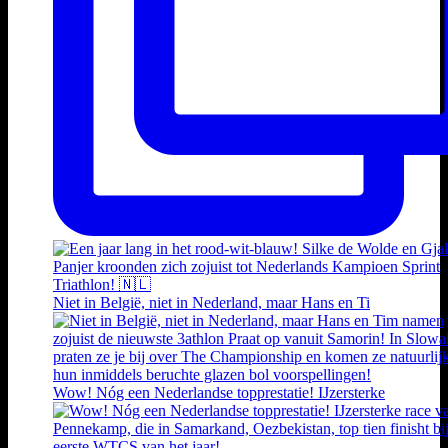
Niet in België, niet in Nederland, maar Hans en Ti
Wow! Nóg een Nederlandse topprestatie! IJzersterke