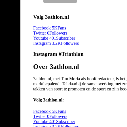
Volg 3athlon.nl
Facebook
5K
Fans
Twitter
0
Followers
Youtube
401
Subscriber
Instagram
3.2K
Followers
Instagram #Triathlon
Over 3athlon.nl
3athlon.nl, met Tim Moria als hoofdredacteur, is he
marktbepalend. Tel daarbij de samenwerking met zuste
takken van sport te promoten en de sport en zijn beoef
Volg 3athlon.nl:
Facebook
5K
Fans
Twitter
0
Followers
Youtube
401
Subscriber
Instagram
3.2K
Followers