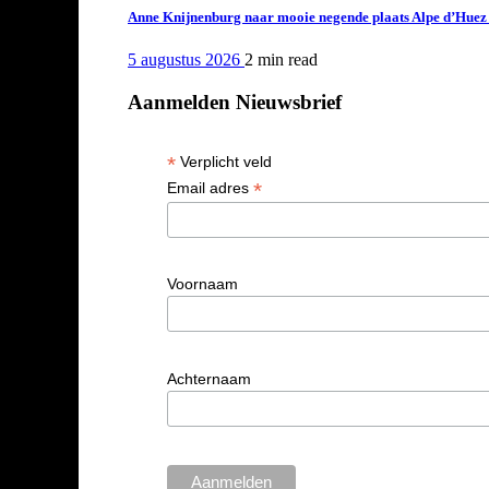
Anne Knijnenburg naar mooie negende plaats Alpe d’Huez Tr
5 augustus 2026
2 min
read
Aanmelden Nieuwsbrief
*
Verplicht veld
*
Email adres
Voornaam
Achternaam