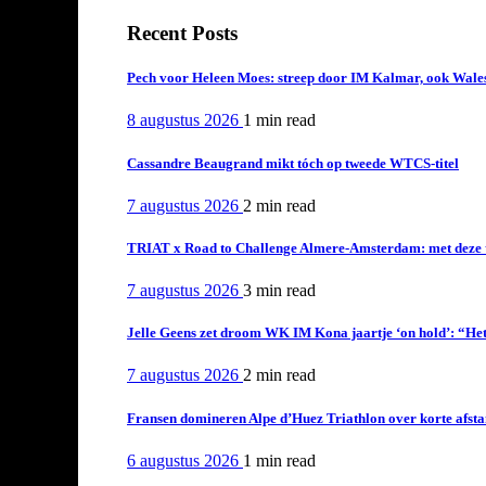
Recent Posts
Pech voor Heleen Moes: streep door IM Kalmar, ook Wales
8 augustus 2026
1 min
read
Cassandre Beaugrand mikt tóch op tweede WTCS-titel
7 augustus 2026
2 min
read
TRIAT x Road to Challenge Almere-Amsterdam: met deze tri
7 augustus 2026
3 min
read
Jelle Geens zet droom WK IM Kona jaartje ‘on hold’: “Het i
7 augustus 2026
2 min
read
Fransen domineren Alpe d’Huez Triathlon over korte afstan
6 augustus 2026
1 min
read