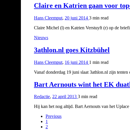
Claire en Katrien gaan voor top
Hans Cleemput
,
20 juni 2014
3 min
read
Claire Michel (l) en Katrien Verstuyft (r) op de bri
Nieuws
3athlon.nl goes Kitzbühel
Hans Cleemput
,
16 juni 2014
1 min
read
Vanaf donderdag 19 juni slaat 3athlon.nl zijn tent
Bart Aernouts wint het EK duat
Redactie
,
22 april 2013
3 min
read
Hij kan het nog altijd. Bart Aernouts van het Uplac
Previous
1
2