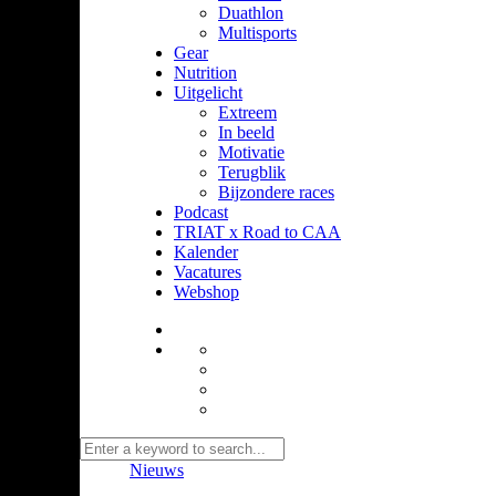
Duathlon
Multisports
Gear
Nutrition
Uitgelicht
Extreem
In beeld
Motivatie
Terugblik
Bijzondere races
Podcast
TRIAT x Road to CAA
Kalender
Vacatures
Webshop
Nieuws