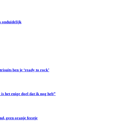
 onduidelijk
suits ben je ‘ready to rock’
s het enige doel dat ik nog heb”
d, geen oranje feestje