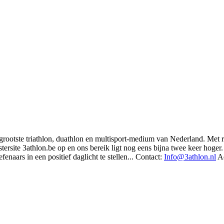
t grootste triathlon, duathlon en multisport-medium van Nederland. Met 
rsite 3athlon.be op en ons bereik ligt nog eens bijna twee keer hoger. 
enaars in een positief daglicht te stellen... Contact:
Info@3athlon.nl
Ad