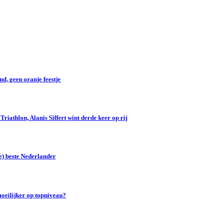
d, geen oranje feestje
iathlon, Alanis Siffert wint derde keer op rij
e) beste Nederlander
oeilijker op topniveau?