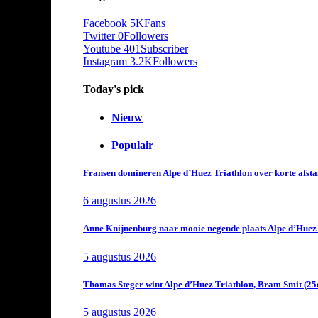
Facebook
5K
Fans
Twitter
0
Followers
Youtube
401
Subscriber
Instagram
3.2K
Followers
Today's pick
Nieuw
Populair
Fransen domineren Alpe d’Huez Triathlon over korte afstan
6 augustus 2026
Anne Knijnenburg naar mooie negende plaats Alpe d’Huez Tr
5 augustus 2026
Thomas Steger wint Alpe d’Huez Triathlon, Bram Smit (25
5 augustus 2026