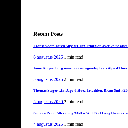
Recent Posts
Fransen domineren Alpe d’Huez Triathlon over korte afstan
6 augustus 2026
1 min
read
Anne Knijnenburg naar mooie negende plaats Alpe d’Huez Tr
5 augustus 2026
2 min
read
Thomas Steger wint Alpe d’Huez Triathlon, Bram Smit (25
5 augustus 2026
2 min
read
3athlon Praat Aflevering #350 – WTCS of Long Distance m
4 augustus 2026
1 min
read