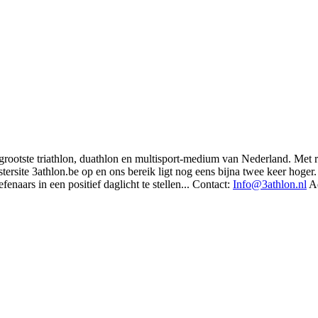
t grootste triathlon, duathlon en multisport-medium van Nederland. Met 
rsite 3athlon.be op en ons bereik ligt nog eens bijna twee keer hoger. 
enaars in een positief daglicht te stellen... Contact:
Info@3athlon.nl
Ad