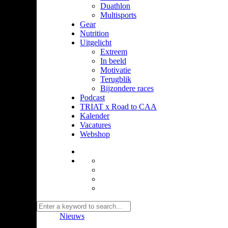
Duathlon
Multisports
Gear
Nutrition
Uitgelicht
Extreem
In beeld
Motivatie
Terugblik
Bijzondere races
Podcast
TRIAT x Road to CAA
Kalender
Vacatures
Webshop
Nieuws