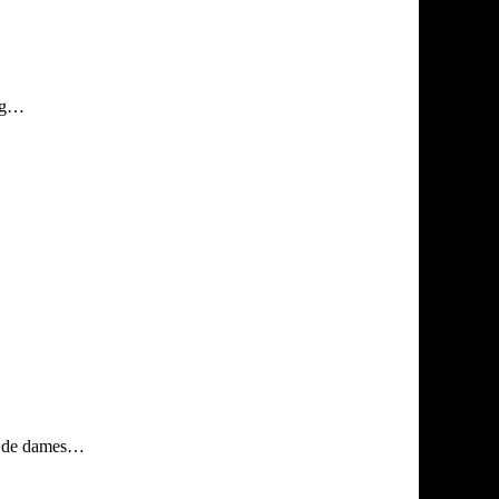
dag…
or de dames…