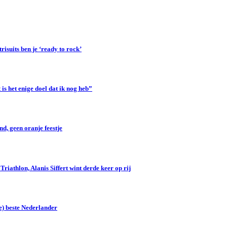
suits ben je ‘ready to rock’
s het enige doel dat ik nog heb”
d, geen oranje feestje
iathlon, Alanis Siffert wint derde keer op rij
e) beste Nederlander