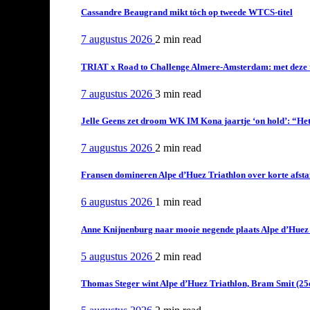
Cassandre Beaugrand mikt tóch op tweede WTCS-titel
7 augustus 2026
2 min
read
TRIAT x Road to Challenge Almere-Amsterdam: met deze tri
7 augustus 2026
3 min
read
Jelle Geens zet droom WK IM Kona jaartje ‘on hold’: “Het i
7 augustus 2026
2 min
read
Fransen domineren Alpe d’Huez Triathlon over korte afstan
6 augustus 2026
1 min
read
Anne Knijnenburg naar mooie negende plaats Alpe d’Huez Tr
5 augustus 2026
2 min
read
Thomas Steger wint Alpe d’Huez Triathlon, Bram Smit (25