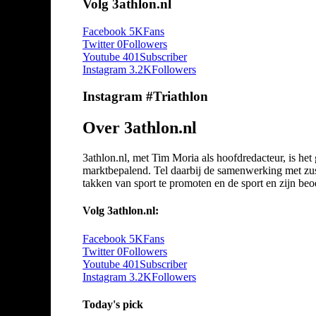
Volg 3athlon.nl
Facebook
5K
Fans
Twitter
0
Followers
Youtube
401
Subscriber
Instagram
3.2K
Followers
Instagram #Triathlon
Over 3athlon.nl
3athlon.nl, met Tim Moria als hoofdredacteur, is he
marktbepalend. Tel daarbij de samenwerking met zuste
takken van sport te promoten en de sport en zijn beoef
Volg 3athlon.nl:
Facebook
5K
Fans
Twitter
0
Followers
Youtube
401
Subscriber
Instagram
3.2K
Followers
Today's pick