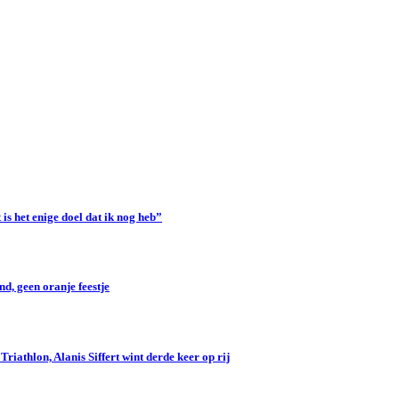
s het enige doel dat ik nog heb”
d, geen oranje feestje
iathlon, Alanis Siffert wint derde keer op rij