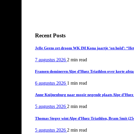
Recent Posts
Jelle Geens zet droom WK IM Kona jaartje ‘on hold’: “Het i
7 augustus 2026
2 min
read
Fransen domineren Alpe d’Huez Triathlon over korte afstan
6 augustus 2026
1 min
read
Anne Knijnenburg naar mooie negende plaats Alpe d’Huez Tr
5 augustus 2026
2 min
read
Thomas Steger wint Alpe d’Huez Triathlon, Bram Smit (25
5 augustus 2026
2 min
read