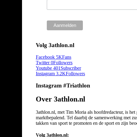
Volg 3athlon.nl
Facebook
5K
Fans
Twitter
0
Followers
Youtube
401
Subscriber
Instagram
3.2K
Followers
Instagram #Triathlon
Over 3athlon.nl
3athlon.nl, met Tim Moria als hoofdredacteur, is he
marktbepalend. Tel daarbij de samenwerking met zuste
takken van sport te promoten en de sport en zijn beoef
Volg 3athlon.nl: