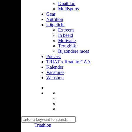
Duathlon
Multisports
Gear
Nutrition
Uitgelicht
Extreem
In beeld
Motivatie
Terugblik
Bijzondere races
Podcast
TRIAT x Road to CAA
Kalender
Vacatures
Webshop
Triathlon