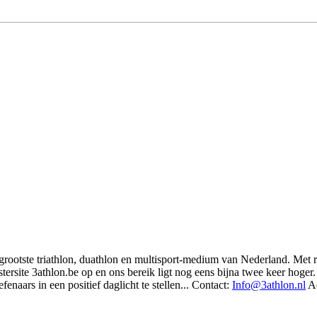
t grootste triathlon, duathlon en multisport-medium van Nederland. Met 
rsite 3athlon.be op en ons bereik ligt nog eens bijna twee keer hoger. 
enaars in een positief daglicht te stellen... Contact:
Info@3athlon.nl
Ad