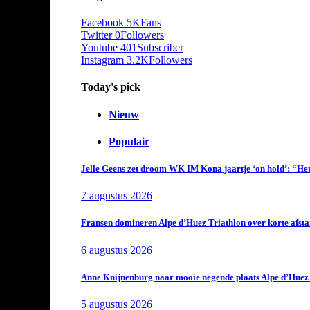
Facebook
5K
Fans
Twitter
0
Followers
Youtube
401
Subscriber
Instagram
3.2K
Followers
Today's pick
Nieuw
Populair
Jelle Geens zet droom WK IM Kona jaartje ‘on hold’: “Het i
7 augustus 2026
Fransen domineren Alpe d’Huez Triathlon over korte afstan
6 augustus 2026
Anne Knijnenburg naar mooie negende plaats Alpe d’Huez Tr
5 augustus 2026