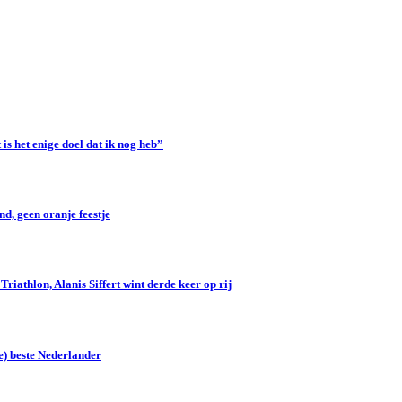
s het enige doel dat ik nog heb”
d, geen oranje feestje
iathlon, Alanis Siffert wint derde keer op rij
e) beste Nederlander