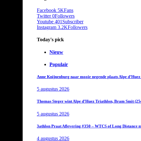
Facebook
5K
Fans
Twitter
0
Followers
Youtube
401
Subscriber
Instagram
3.2K
Followers
Today's pick
Nieuw
Populair
Anne Knijnenburg naar mooie negende plaats Alpe d’Huez Tr
5 augustus 2026
Thomas Steger wint Alpe d’Huez Triathlon, Bram Smit (25
5 augustus 2026
3athlon Praat Aflevering #350 – WTCS of Long Distance m
4 augustus 2026