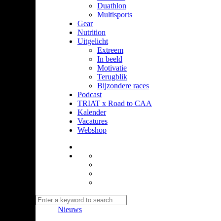
Duathlon
Multisports
Gear
Nutrition
Uitgelicht
Extreem
In beeld
Motivatie
Terugblik
Bijzondere races
Podcast
TRIAT x Road to CAA
Kalender
Vacatures
Webshop
Nieuws