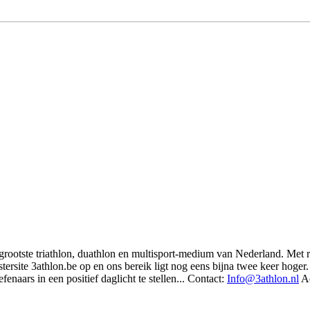
t grootste triathlon, duathlon en multisport-medium van Nederland. Met 
rsite 3athlon.be op en ons bereik ligt nog eens bijna twee keer hoger. 
enaars in een positief daglicht te stellen... Contact:
Info@3athlon.nl
Ad