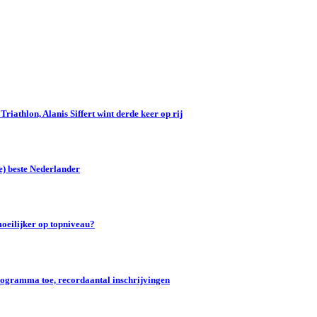
iathlon, Alanis Siffert wint derde keer op rij
e) beste Nederlander
oeilijker op topniveau?
gramma toe, recordaantal inschrijvingen