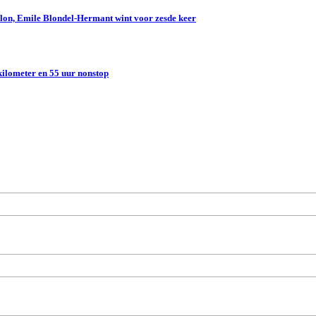
lon, Emile Blondel-Hermant wint voor zesde keer
kilometer en 55 uur nonstop