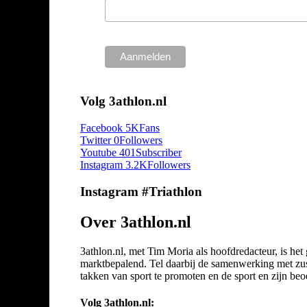
Volg 3athlon.nl
Facebook
5K
Fans
Twitter
0
Followers
Youtube
401
Subscriber
Instagram
3.2K
Followers
Instagram #Triathlon
Over 3athlon.nl
3athlon.nl, met Tim Moria als hoofdredacteur, is he
marktbepalend. Tel daarbij de samenwerking met zuste
takken van sport te promoten en de sport en zijn beoef
Volg 3athlon.nl: