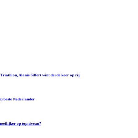
iathlon, Alanis Siffert wint derde keer op rij
e) beste Nederlander
oeilijker op topniveau?