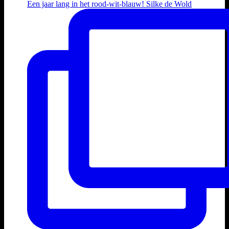
Een jaar lang in het rood-wit-blauw! Silke de Wold