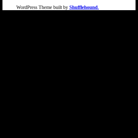
WordPress Theme built by
Shufflehound
.