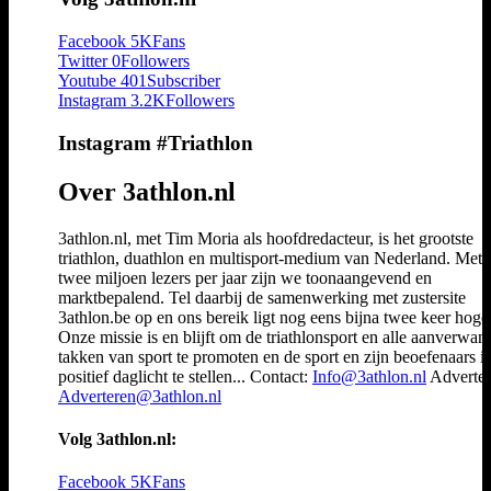
Facebook
5K
Fans
Twitter
0
Followers
Youtube
401
Subscriber
Instagram
3.2K
Followers
Instagram #Triathlon
Over 3athlon.nl
3athlon.nl, met Tim Moria als hoofdredacteur, is het grootste
triathlon, duathlon en multisport-medium van Nederland. Met 
twee miljoen lezers per jaar zijn we toonaangevend en
marktbepalend. Tel daarbij de samenwerking met zustersite
3athlon.be op en ons bereik ligt nog eens bijna twee keer hoger
Onze missie is en blijft om de triathlonsport en alle aanverwan
takken van sport te promoten en de sport en zijn beoefenaars i
positief daglicht te stellen... Contact:
Info@3athlon.nl
Adverter
Adverteren@3athlon.nl
Volg 3athlon.nl:
Facebook
5K
Fans