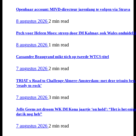
Openbaar account: MIVD-directeur jarenlang te volgen via Strava
8 augustus 2026
2 min
read
Pech voor Heleen Moes: streep door IM Kalmar, ook Wales onduideli
8 augustus 2026
1 min
read
Cassandre Beaugrand mikt tóch op tweede WTCS-titel
7 augustus 2026
2 min
read
TRIAT x Road to Challenge Almere-Amsterdam: met deze trisuits ben 
‘ready to rock’
7 augustus 2026
3 min
read
Jelle Geens zet droom WK IM Kona jaartje ‘on hold’: “Het is het enig
dat ik nog heb”
7 augustus 2026
2 min
read