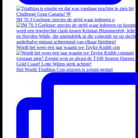
IM 70.3 Geelong: precies de strijd waar iedereen o
Wordt het weer een jaar waarin we Taylor Knibb con
Het World Triathlon Cup seizoen is zojuist gestart