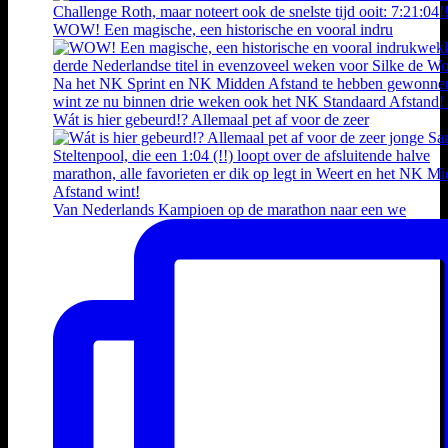
WOW! Een magische, een historische en vooral indru
Wát is hier gebeurd!? Allemaal pet af voor de zeer
Van Nederlands Kampioen op de marathon naar een we