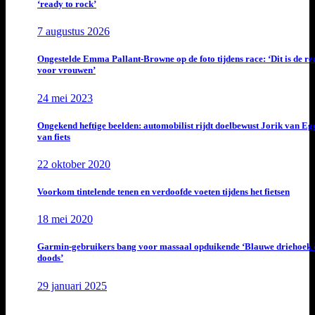
‘ready to rock’
7 augustus 2026
Ongestelde Emma Pallant-Browne op de foto tijdens race: ‘Dit is de rea
voor vrouwen’
24 mei 2023
Ongekend heftige beelden: automobilist rijdt doelbewust Jorik van E
van fiets
22 oktober 2020
Voorkom tintelende tenen en verdoofde voeten tijdens het fietsen
18 mei 2020
Garmin-gebruikers bang voor massaal opduikende ‘Blauwe driehoek 
doods’
29 januari 2025