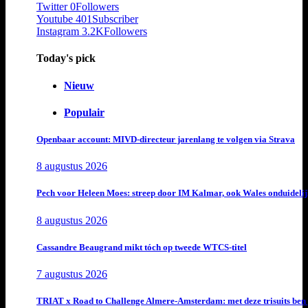
Twitter
0
Followers
Youtube
401
Subscriber
Instagram
3.2K
Followers
Today's pick
Nieuw
Populair
Openbaar account: MIVD-directeur jarenlang te volgen via Strava
8 augustus 2026
Pech voor Heleen Moes: streep door IM Kalmar, ook Wales onduideli
8 augustus 2026
Cassandre Beaugrand mikt tóch op tweede WTCS-titel
7 augustus 2026
TRIAT x Road to Challenge Almere-Amsterdam: met deze trisuits ben 