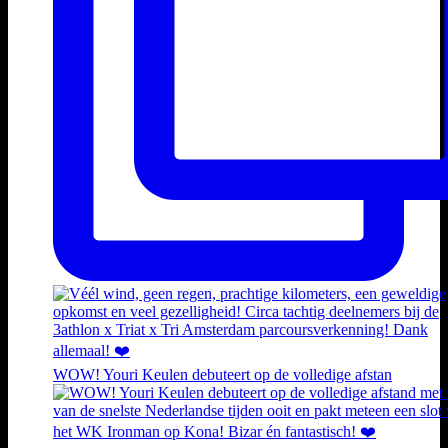
WOW! Youri Keulen debuteert op de volledige afstan