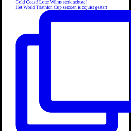
Het World Triathlon Cup seizoen is zojuist gestart