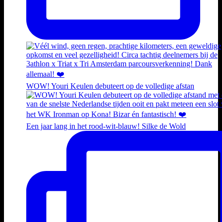
WOW! Youri Keulen debuteert op de volledige afstan
Een jaar lang in het rood-wit-blauw! Silke de Wold