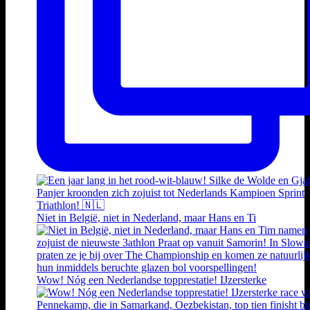
Niet in België, niet in Nederland, maar Hans en Ti
Wow! Nóg een Nederlandse topprestatie! IJzersterke