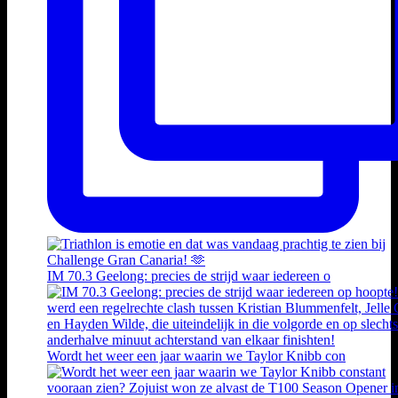
IM 70.3 Geelong: precies de strijd waar iedereen o
Wordt het weer een jaar waarin we Taylor Knibb con