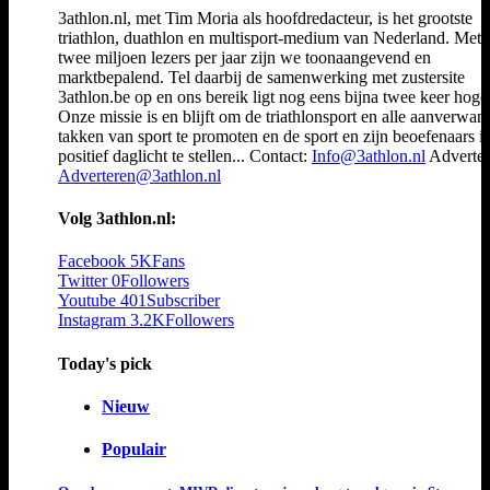
3athlon.nl, met Tim Moria als hoofdredacteur, is het grootste
triathlon, duathlon en multisport-medium van Nederland. Met 
twee miljoen lezers per jaar zijn we toonaangevend en
marktbepalend. Tel daarbij de samenwerking met zustersite
3athlon.be op en ons bereik ligt nog eens bijna twee keer hoger
Onze missie is en blijft om de triathlonsport en alle aanverwan
takken van sport te promoten en de sport en zijn beoefenaars i
positief daglicht te stellen... Contact:
Info@3athlon.nl
Adverter
Adverteren@3athlon.nl
Volg 3athlon.nl:
Facebook
5K
Fans
Twitter
0
Followers
Youtube
401
Subscriber
Instagram
3.2K
Followers
Today's pick
Nieuw
Populair