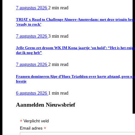
7 augustus 2026
2 min
read
TRIAT x Road to Challenge Almere-Amsterdam: met deze trisuits ben 
‘ready to rock’
7 augustus 2026
3 min
read
Jelle Geens zet droom WK IM Kona jaartje ‘on hold’: “Het is het enig
dat ik nog heb”
7 augustus 2026
2 min
read
Fransen domineren Alpe d’Huez Triathlon over korte afstand, geen or
feestje
6 augustus 2026
1 min
read
Aanmelden Nieuwsbrief
*
Verplicht veld
*
Email adres