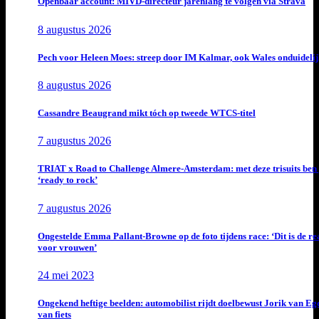
Openbaar account: MIVD-directeur jarenlang te volgen via Strava
8 augustus 2026
Pech voor Heleen Moes: streep door IM Kalmar, ook Wales onduideli
8 augustus 2026
Cassandre Beaugrand mikt tóch op tweede WTCS-titel
7 augustus 2026
TRIAT x Road to Challenge Almere-Amsterdam: met deze trisuits ben 
‘ready to rock’
7 augustus 2026
Ongestelde Emma Pallant-Browne op de foto tijdens race: ‘Dit is de rea
voor vrouwen’
24 mei 2023
Ongekend heftige beelden: automobilist rijdt doelbewust Jorik van E
van fiets