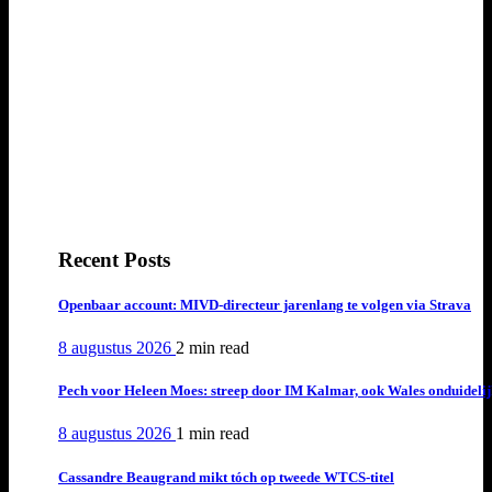
Recent Posts
Openbaar account: MIVD-directeur jarenlang te volgen via Strava
8 augustus 2026
2 min
read
Pech voor Heleen Moes: streep door IM Kalmar, ook Wales onduideli
8 augustus 2026
1 min
read
Cassandre Beaugrand mikt tóch op tweede WTCS-titel