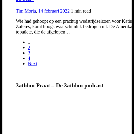
Tim Moria
,
14 februari 2022
1 min
read
Wie had gehoopt op een prachtig wedstrijdseizoen voor Katie
Zaferes, komt hoogstwaarschijnlijk bedrogen uit. De Amerika
topatlete, die de afgelopen…
1
2
3
4
Next
3athlon Praat – De 3athlon podcast