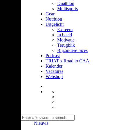
Duathlon
Multisports
Gear
Nutrition
Uitgelicht
Extreem
In beeld
Motivatie
Terugblik
Bijzondere races
Podcast
TRIAT x Road to CAA
Kalender
Vacatures
Webshop
Nieuws