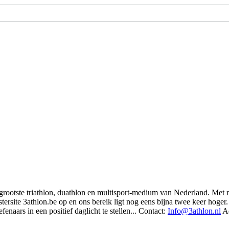
t grootste triathlon, duathlon en multisport-medium van Nederland. Met 
rsite 3athlon.be op en ons bereik ligt nog eens bijna twee keer hoger. 
enaars in een positief daglicht te stellen... Contact:
Info@3athlon.nl
Ad