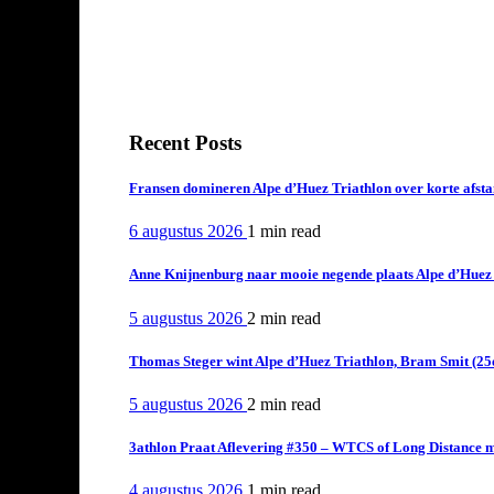
Recent Posts
Fransen domineren Alpe d’Huez Triathlon over korte afstan
6 augustus 2026
1 min
read
Anne Knijnenburg naar mooie negende plaats Alpe d’Huez Tr
5 augustus 2026
2 min
read
Thomas Steger wint Alpe d’Huez Triathlon, Bram Smit (25
5 augustus 2026
2 min
read
3athlon Praat Aflevering #350 – WTCS of Long Distance m
4 augustus 2026
1 min
read