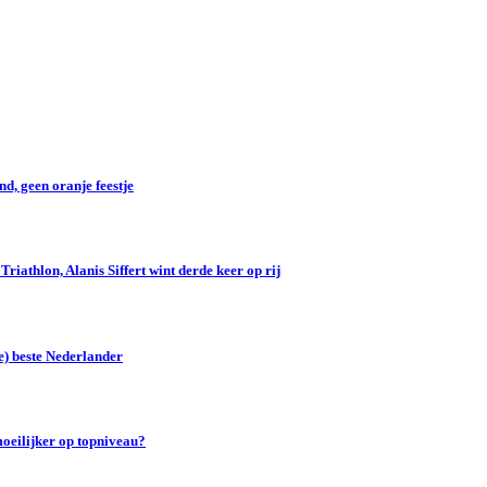
d, geen oranje feestje
iathlon, Alanis Siffert wint derde keer op rij
e) beste Nederlander
oeilijker op topniveau?