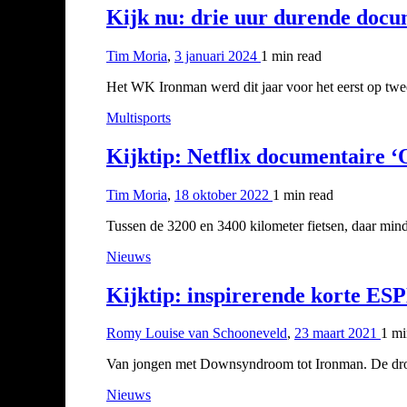
Kijk nu: drie uur durende do
Tim Moria
,
3 januari 2024
1 min
read
Het WK Ironman werd dit jaar voor het eerst op twe
Multisports
Kijktip: Netflix documentaire 
Tim Moria
,
18 oktober 2022
1 min
read
Tussen de 3200 en 3400 kilometer fietsen, daar mi
Nieuws
Kijktip: inspirerende korte ES
Romy Louise van Schooneveld
,
23 maart 2021
1 m
Van jongen met Downsyndroom tot Ironman. De droom
Nieuws