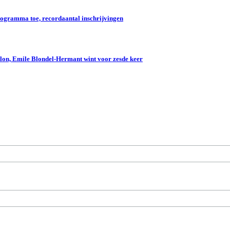
gramma toe, recordaantal inschrijvingen
lon, Emile Blondel-Hermant wint voor zesde keer