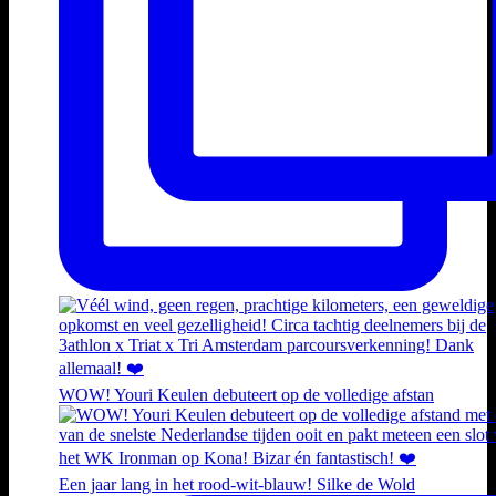
WOW! Youri Keulen debuteert op de volledige afstan
Een jaar lang in het rood-wit-blauw! Silke de Wold