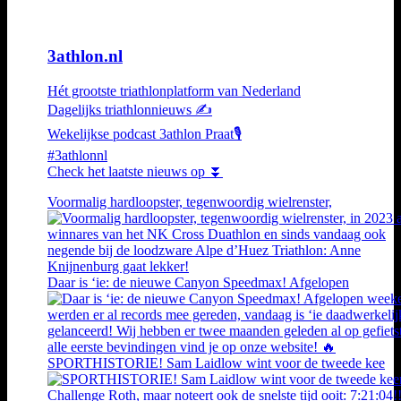
3athlon.nl
Hét grootste triathlonplatform van Nederland
Dagelijks triathlonnieuws ✍️
Wekelijkse podcast 3athlon Praat🎙️
#3athlonnl
Check het laatste nieuws op ⏬
Voormalig hardloopster, tegenwoordig wielrenster,
Daar is ‘ie: de nieuwe Canyon Speedmax! Afgelopen
SPORTHISTORIE! Sam Laidlow wint voor de tweede kee