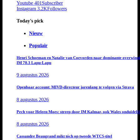
Youtube
401
Subscriber
Instagram
3.2K
Followers
Today's pick
Nieuw
Populair
Henri Schoeman en Natalie van Coevorden naar dominante overwinn
IM 70.3 Lapu-Lapu
9 augustus 2026
Openbaar account: MIVD-directeur jarenlang te volgen via Strava
8 augustus 2026
Pech voor Heleen Moes: streep door IM Kalmar, ook Wales onduideli
8 augustus 2026
Cassandre Beaugrand mikt tóch op tweede WTCS-titel