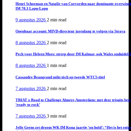
Henri Schoeman en Natalie van Coevorden naar dominante overwinn
IM 70.3 Lapu-Lapu
9 augustus 2026
2 min
read
Openbaar account: MIVD-directeur jarenlang te volgen via Strava
8 augustus 2026
2 min
read
Pech voor Heleen Moes: streep door IM Kalmar, ook Wales onduideli
8 augustus 2026
1 min
read
Cassandre Beaugrand mikt tóch op tweede WTCS-titel
7 augustus 2026
2 min
read
TRIAT x Road to Challenge Almere-Amsterdam: met deze trisuits ben 
‘ready to rock’
7 augustus 2026
3 min
read
Jelle Geens zet droom WK IM Kona jaartje ‘on hold’: “Het is het enig