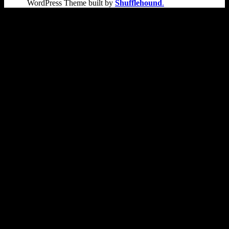
WordPress Theme built by
Shufflehound
.