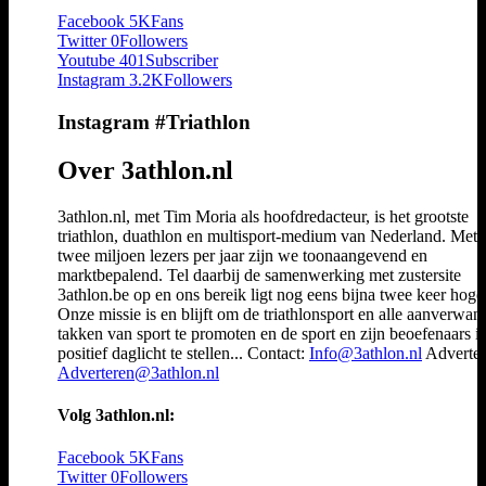
Facebook
5K
Fans
Twitter
0
Followers
Youtube
401
Subscriber
Instagram
3.2K
Followers
Instagram #Triathlon
Over 3athlon.nl
3athlon.nl, met Tim Moria als hoofdredacteur, is het grootste
triathlon, duathlon en multisport-medium van Nederland. Met 
twee miljoen lezers per jaar zijn we toonaangevend en
marktbepalend. Tel daarbij de samenwerking met zustersite
3athlon.be op en ons bereik ligt nog eens bijna twee keer hoger
Onze missie is en blijft om de triathlonsport en alle aanverwan
takken van sport te promoten en de sport en zijn beoefenaars i
positief daglicht te stellen... Contact:
Info@3athlon.nl
Adverter
Adverteren@3athlon.nl
Volg 3athlon.nl:
Facebook
5K
Fans
Twitter
0
Followers