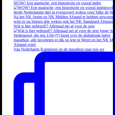
WOW! Een magische, een historische en vooral indru
Wát is hier gebeurd!? Allemaal pet af voor de zeer
Van Nederlands Kampioen op de marathon naar een we