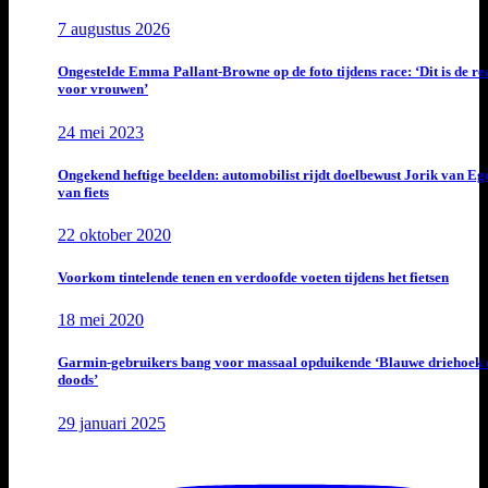
7 augustus 2026
Ongestelde Emma Pallant-Browne op de foto tijdens race: ‘Dit is de rea
voor vrouwen’
24 mei 2023
Ongekend heftige beelden: automobilist rijdt doelbewust Jorik van E
van fiets
22 oktober 2020
Voorkom tintelende tenen en verdoofde voeten tijdens het fietsen
18 mei 2020
Garmin-gebruikers bang voor massaal opduikende ‘Blauwe driehoek 
doods’
29 januari 2025