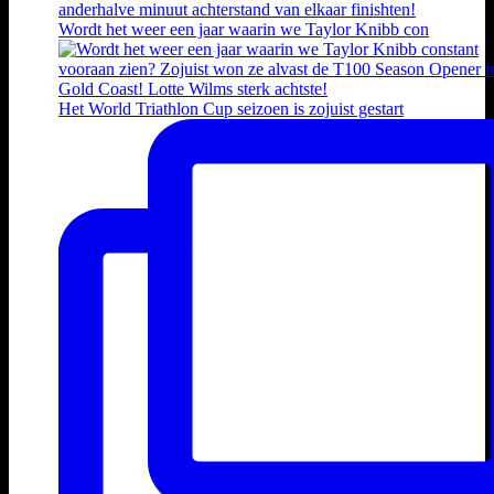
Wordt het weer een jaar waarin we Taylor Knibb con
Het World Triathlon Cup seizoen is zojuist gestart