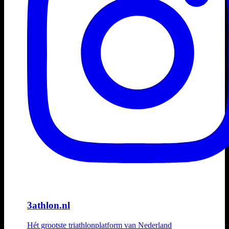
3athlon.nl
Hét grootste triathlonplatform van Nederland