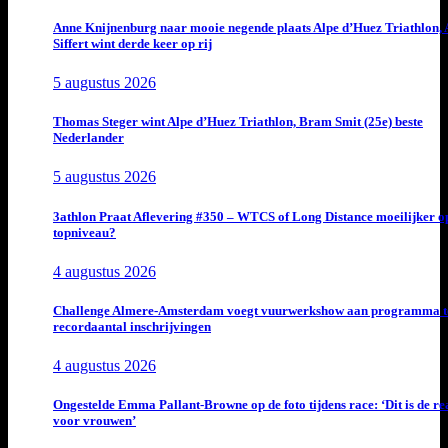
Anne Knijnenburg naar mooie negende plaats Alpe d’Huez Triathlon, 
Siffert wint derde keer op rij
5 augustus 2026
Thomas Steger wint Alpe d’Huez Triathlon, Bram Smit (25e) beste
Nederlander
5 augustus 2026
3athlon Praat Aflevering #350 – WTCS of Long Distance moeilijker o
topniveau?
4 augustus 2026
Challenge Almere-Amsterdam voegt vuurwerkshow aan programma t
recordaantal inschrijvingen
4 augustus 2026
Ongestelde Emma Pallant-Browne op de foto tijdens race: ‘Dit is de rea
voor vrouwen’