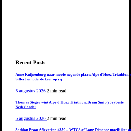
Recent Posts
Anne Knijnenburg naar mooie negende plaats Alpe d’Huez Triathlon, 
Siffert wint derde keer op rij
5 augustus 2026
2 min
read
Thomas Steger wint Alpe d’Huez Triathlon, Bram Smit (25e) beste
Nederlander
5 augustus 2026
2 min
read
3athlon Praat Aflevering #350 – WTCS of Long Distance moeilijker o