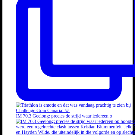
IM 70.3 Geelong: precies de strijd waar iedereen o