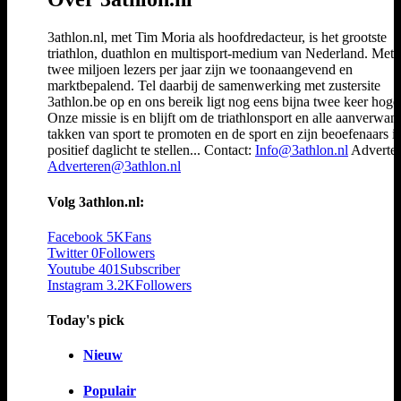
3athlon.nl, met Tim Moria als hoofdredacteur, is het grootste
triathlon, duathlon en multisport-medium van Nederland. Met 
twee miljoen lezers per jaar zijn we toonaangevend en
marktbepalend. Tel daarbij de samenwerking met zustersite
3athlon.be op en ons bereik ligt nog eens bijna twee keer hoger
Onze missie is en blijft om de triathlonsport en alle aanverwan
takken van sport te promoten en de sport en zijn beoefenaars i
positief daglicht te stellen... Contact:
Info@3athlon.nl
Adverter
Adverteren@3athlon.nl
Volg 3athlon.nl:
Facebook
5K
Fans
Twitter
0
Followers
Youtube
401
Subscriber
Instagram
3.2K
Followers
Today's pick
Nieuw
Populair