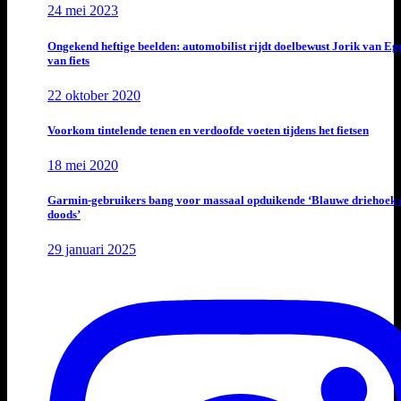
24 mei 2023
Ongekend heftige beelden: automobilist rijdt doelbewust Jorik van E
van fiets
22 oktober 2020
Voorkom tintelende tenen en verdoofde voeten tijdens het fietsen
18 mei 2020
Garmin-gebruikers bang voor massaal opduikende ‘Blauwe driehoek 
doods’
29 januari 2025