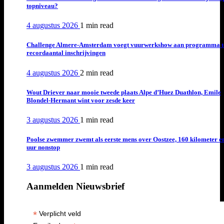
topniveau?
4 augustus 2026
1 min
read
Challenge Almere-Amsterdam voegt vuurwerkshow aan programma t
recordaantal inschrijvingen
4 augustus 2026
2 min
read
Wout Driever naar mooie tweede plaats Alpe d’Huez Duathlon, Emile
Blondel-Hermant wint voor zesde keer
3 augustus 2026
1 min
read
Poolse zwemmer zwemt als eerste mens over Oostzee, 160 kilometer e
uur nonstop
3 augustus 2026
1 min
read
Aanmelden Nieuwsbrief
*
Verplicht veld