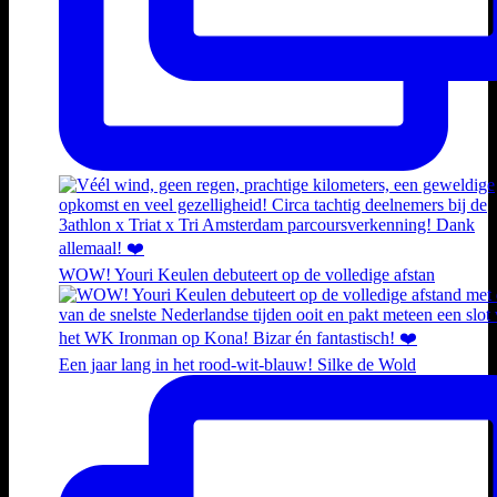
WOW! Youri Keulen debuteert op de volledige afstan
Een jaar lang in het rood-wit-blauw! Silke de Wold