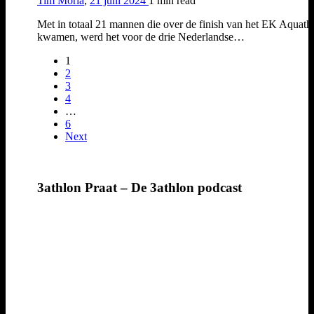
Tim Moria
,
21 juni 2024
1 min
read
Met in totaal 21 mannen die over de finish van het EK Aquath
kwamen, werd het voor de drie Nederlandse…
1
2
3
4
…
6
Next
3athlon Praat – De 3athlon podcast