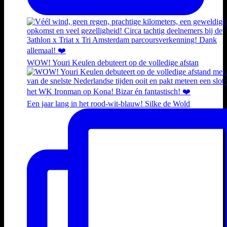
WOW! Youri Keulen debuteert op de volledige afstan
Een jaar lang in het rood-wit-blauw! Silke de Wold