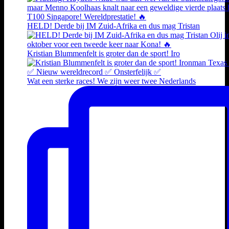
HELD! Derde bij IM Zuid-Afrika en dus mag Tristan
Kristian Blummenfelt is groter dan de sport! Iro
Wat een sterke races! We zijn weer twee Nederlands