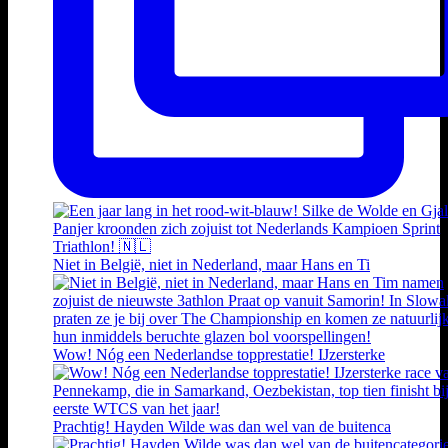
Niet in België, niet in Nederland, maar Hans en Ti
Wow! Nóg een Nederlandse topprestatie! IJzersterke
Prachtig! Hayden Wilde was dan wel van de buitenca