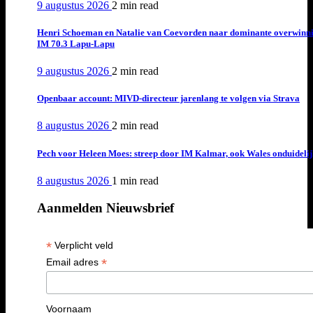
9 augustus 2026
2 min
read
Henri Schoeman en Natalie van Coevorden naar dominante overwinn
IM 70.3 Lapu-Lapu
9 augustus 2026
2 min
read
Openbaar account: MIVD-directeur jarenlang te volgen via Strava
8 augustus 2026
2 min
read
Pech voor Heleen Moes: streep door IM Kalmar, ook Wales onduideli
8 augustus 2026
1 min
read
Aanmelden Nieuwsbrief
*
Verplicht veld
*
Email adres
Voornaam