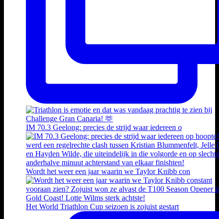
IM 70.3 Geelong: precies de strijd waar iedereen o
Wordt het weer een jaar waarin we Taylor Knibb con
Het World Triathlon Cup seizoen is zojuist gestart