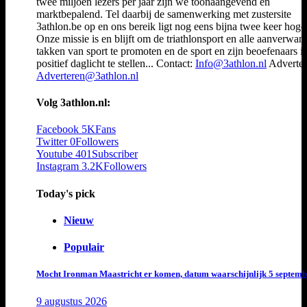
twee miljoen lezers per jaar zijn we toonaangevend en
marktbepalend. Tel daarbij de samenwerking met zustersite
3athlon.be op en ons bereik ligt nog eens bijna twee keer hoger
Onze missie is en blijft om de triathlonsport en alle aanverwan
takken van sport te promoten en de sport en zijn beoefenaars i
positief daglicht te stellen... Contact:
Info@3athlon.nl
Adverter
Adverteren@3athlon.nl
Volg 3athlon.nl:
Facebook
5K
Fans
Twitter
0
Followers
Youtube
401
Subscriber
Instagram
3.2K
Followers
Today's pick
Nieuw
Populair
Mocht Ironman Maastricht er komen, datum waarschijnlijk 5 septemb
9 augustus 2026