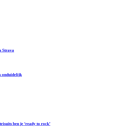
a Strava
 onduidelijk
suits ben je ‘ready to rock’