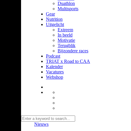
Duathlon
Multisports
Gear
Nutrition
Uitgelicht
Extreem
In beeld
Motivatie
Terugblik
Bijzondere races
Podcast
TRIAT x Road to CAA
Kalender
Vacatures
Webshop
Nieuws