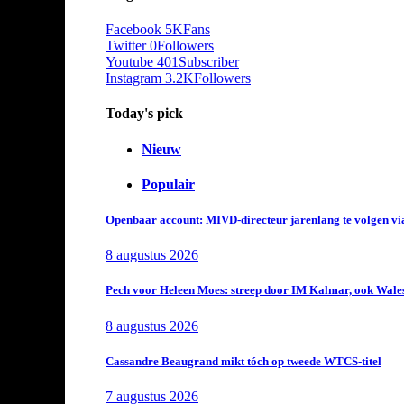
Facebook
5K
Fans
Twitter
0
Followers
Youtube
401
Subscriber
Instagram
3.2K
Followers
Today's pick
Nieuw
Populair
Openbaar account: MIVD-directeur jarenlang te volgen vi
8 augustus 2026
Pech voor Heleen Moes: streep door IM Kalmar, ook Wales
8 augustus 2026
Cassandre Beaugrand mikt tóch op tweede WTCS-titel
7 augustus 2026