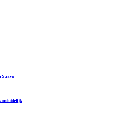
a Strava
 onduidelijk