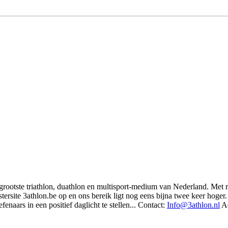
t grootste triathlon, duathlon en multisport-medium van Nederland. Met 
rsite 3athlon.be op en ons bereik ligt nog eens bijna twee keer hoger. 
enaars in een positief daglicht te stellen... Contact:
Info@3athlon.nl
Ad