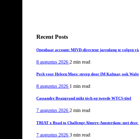
Recent Posts
Openbaar account: MIVD-directeur jarenlang te volgen vi
8 augustus 2026
2 min
read
Pech voor Heleen Moes: streep door IM Kalmar, ook Wales
8 augustus 2026
1 min
read
Cassandre Beaugrand mikt tóch op tweede WTCS-titel
7 augustus 2026
2 min
read
TRIAT x Road to Challenge Almere-Amsterdam: met deze tri
7 augustus 2026
3 min
read