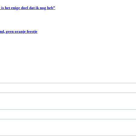
s het enige doel dat ik nog heb”
d, geen oranje feestje