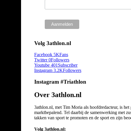
Volg 3athlon.nl
Facebook
5K
Fans
Twitter
0
Followers
Youtube
401
Subscriber
Instagram
3.2K
Followers
Instagram #Triathlon
Over 3athlon.nl
3athlon.nl, met Tim Moria als hoofdredacteur, is he
marktbepalend. Tel daarbij de samenwerking met zuste
takken van sport te promoten en de sport en zijn beoef
Volg 3athlon.nl: