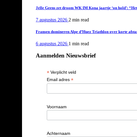
Jelle Geens zet droom WK IM Kona jaartje ‘on hold’: “Het i
7 augustus 2026
2 min
read
Fransen domineren Alpe d’Huez Triathlon over korte afstan
6 augustus 2026
1 min
read
Aanmelden Nieuwsbrief
*
Verplicht veld
*
Email adres
Voornaam
Achternaam