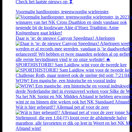
Check het laatste nieuws op ⏬
Voormalig hardloopster, tegenwoordig wielrenster,
Daar is ‘ie: de nieuwe Canyon Speedmax! Afgelopen
SPORTHISTORIE! Sam Laidlow wint voor de tweede kee
WOW! Een magische, een historische en vooral indru
Wát is hier gebeurd!? Allemaal pet af voor de zeer