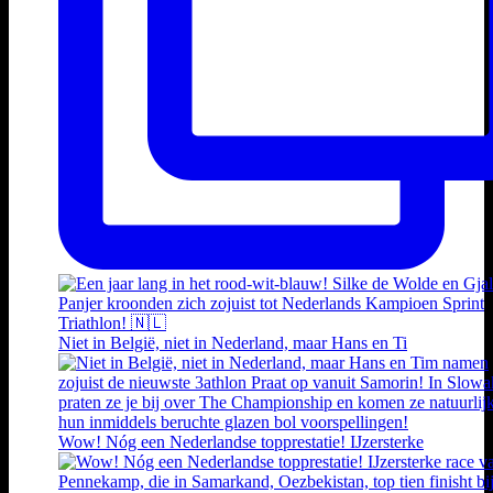
Niet in België, niet in Nederland, maar Hans en Ti
Wow! Nóg een Nederlandse topprestatie! IJzersterke