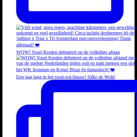
WOW! Youri Keulen debuteert op de volledige afstan
Een jaar lang in het rood-wit-blauw! Silke de Wold