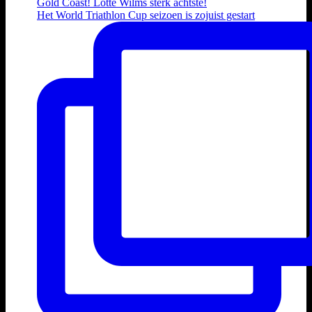
Het World Triathlon Cup seizoen is zojuist gestart