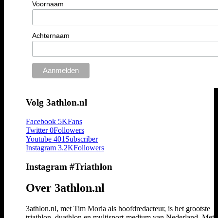
Voornaam
Achternaam
Volg 3athlon.nl
Facebook
5K
Fans
Twitter
0
Followers
Youtube
401
Subscriber
Instagram
3.2K
Followers
Instagram #Triathlon
Over 3athlon.nl
3athlon.nl, met Tim Moria als hoofdredacteur, is het grootste
triathlon, duathlon en multisport-medium van Nederland. Met 