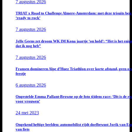
7 augustus 2026
TRIAT x Road to Challenge Almere-Amsterdam: met deze trisuits ben 
‘ready to rock’
7 augustus 2026
Jelle Geens zet droom WK IM Kona jaartje ‘on hold’: “Het is het enig
dat ik nog heb”
7 augustus 2026
Fransen domineren Alpe d’Huez Triathlon over korte afstand, geen or
feestje
6 augustus 2026
Ongestelde Emma Pallant-Browne op de foto tijdens race: ‘Dit is de rea
voor vrouwen’
24 mei 2023
Ongekend heftige beelden: automobilist rijdt doelbewust Jorik van E
van fiets