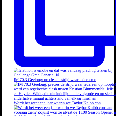
IM 70.3 Geelong: precies de strijd waar iedereen o
Wordt het weer een jaar waarin we Taylor Knibb con