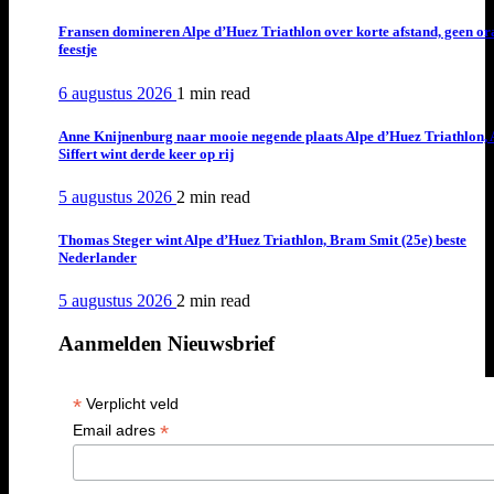
Fransen domineren Alpe d’Huez Triathlon over korte afstand, geen or
feestje
6 augustus 2026
1 min
read
Anne Knijnenburg naar mooie negende plaats Alpe d’Huez Triathlon, 
Siffert wint derde keer op rij
5 augustus 2026
2 min
read
Thomas Steger wint Alpe d’Huez Triathlon, Bram Smit (25e) beste
Nederlander
5 augustus 2026
2 min
read
Aanmelden Nieuwsbrief
*
Verplicht veld
*
Email adres