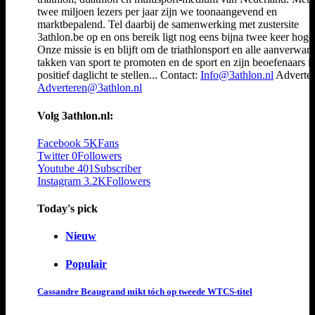
twee miljoen lezers per jaar zijn we toonaangevend en
marktbepalend. Tel daarbij de samenwerking met zustersite
3athlon.be op en ons bereik ligt nog eens bijna twee keer hoger
Onze missie is en blijft om de triathlonsport en alle aanverwan
takken van sport te promoten en de sport en zijn beoefenaars i
positief daglicht te stellen... Contact:
Info@3athlon.nl
Adverter
Adverteren@3athlon.nl
Volg 3athlon.nl:
Facebook
5K
Fans
Twitter
0
Followers
Youtube
401
Subscriber
Instagram
3.2K
Followers
Today's pick
Nieuw
Populair
Cassandre Beaugrand mikt tóch op tweede WTCS-titel