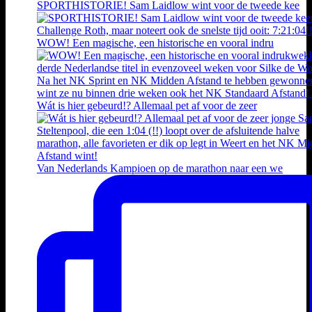
SPORTHISTORIE! Sam Laidlow wint voor de tweede kee
WOW! Een magische, een historische en vooral indru
Wát is hier gebeurd!? Allemaal pet af voor de zeer
Van Nederlands Kampioen op de marathon naar een we