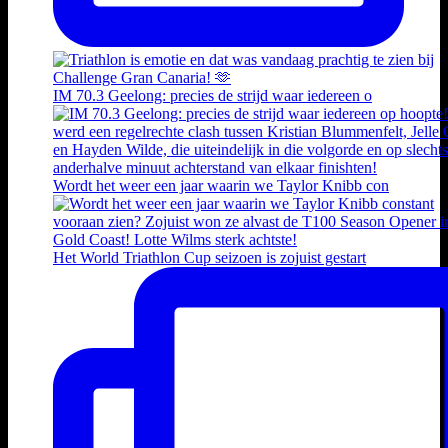
IM 70.3 Geelong: precies de strijd waar iedereen o
Wordt het weer een jaar waarin we Taylor Knibb con
Het World Triathlon Cup seizoen is zojuist gestart