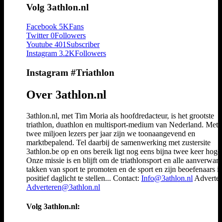
Volg 3athlon.nl
Facebook
5K
Fans
Twitter
0
Followers
Youtube
401
Subscriber
Instagram
3.2K
Followers
Instagram #Triathlon
Over 3athlon.nl
3athlon.nl, met Tim Moria als hoofdredacteur, is het grootste
triathlon, duathlon en multisport-medium van Nederland. Met 
twee miljoen lezers per jaar zijn we toonaangevend en
marktbepalend. Tel daarbij de samenwerking met zustersite
3athlon.be op en ons bereik ligt nog eens bijna twee keer hoger
Onze missie is en blijft om de triathlonsport en alle aanverwan
takken van sport te promoten en de sport en zijn beoefenaars i
positief daglicht te stellen... Contact:
Info@3athlon.nl
Adverter
Adverteren@3athlon.nl
Volg 3athlon.nl: