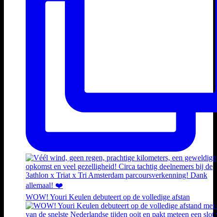
WOW! Youri Keulen debuteert op de volledige afstan