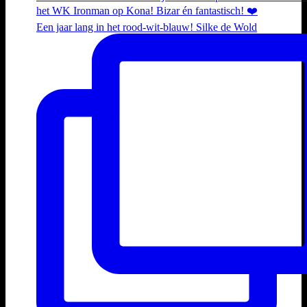
Een jaar lang in het rood-wit-blauw! Silke de Wold