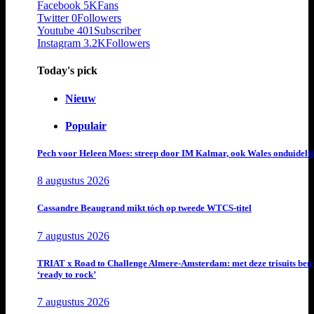
Facebook
5K
Fans
Twitter
0
Followers
Youtube
401
Subscriber
Instagram
3.2K
Followers
Today's pick
Nieuw
Populair
Pech voor Heleen Moes: streep door IM Kalmar, ook Wales onduideli
8 augustus 2026
Cassandre Beaugrand mikt tóch op tweede WTCS-titel
7 augustus 2026
TRIAT x Road to Challenge Almere-Amsterdam: met deze trisuits ben 
‘ready to rock’
7 augustus 2026