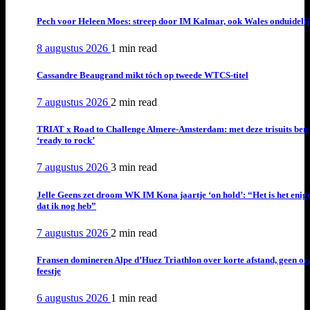
Pech voor Heleen Moes: streep door IM Kalmar, ook Wales onduideli
8 augustus 2026
1 min
read
Cassandre Beaugrand mikt tóch op tweede WTCS-titel
7 augustus 2026
2 min
read
TRIAT x Road to Challenge Almere-Amsterdam: met deze trisuits ben 
‘ready to rock’
7 augustus 2026
3 min
read
Jelle Geens zet droom WK IM Kona jaartje ‘on hold’: “Het is het enig
dat ik nog heb”
7 augustus 2026
2 min
read
Fransen domineren Alpe d’Huez Triathlon over korte afstand, geen or
feestje
6 augustus 2026
1 min
read