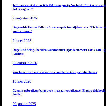
Jelle Geens zet droom WK IM Kona jaartje ‘on hold’: “Het is het enig
dat ik nog heb”
7 augustus 2026
Ongestelde Emma Pallant-Browne op de foto tijdens race: ‘Dit is de rea
voor vrouwen’
24 mei 2023
Ongekend heftige beelden: automobilist rijdt doelbewust Jorik van E
van fiets
22 oktober 2020
Voorkom tintelende tenen en verdoofde voeten tijdens het fietsen
18 mei 2020
Garmin-gebruikers bang voor massaal opduikende ‘Blauwe driehoek 
doods’
29 januari 2025