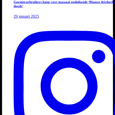
Garmin-gebruikers bang voor massaal opduikende ‘Blauwe driehoek 
doods’
29 januari 2025