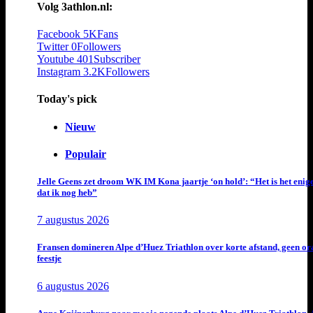
Volg 3athlon.nl:
Facebook
5K
Fans
Twitter
0
Followers
Youtube
401
Subscriber
Instagram
3.2K
Followers
Today's pick
Nieuw
Populair
Jelle Geens zet droom WK IM Kona jaartje ‘on hold’: “Het is het enig
dat ik nog heb”
7 augustus 2026
Fransen domineren Alpe d’Huez Triathlon over korte afstand, geen or
feestje
6 augustus 2026