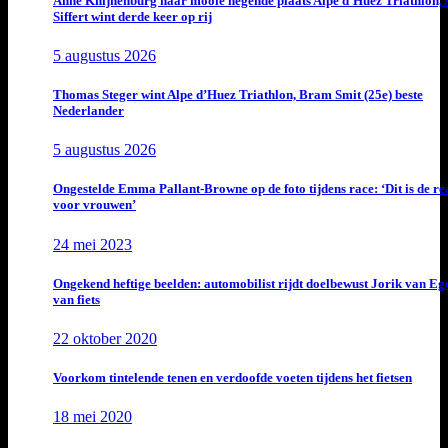
Anne Knijnenburg naar mooie negende plaats Alpe d’Huez Triathlon, 
Siffert wint derde keer op rij
5 augustus 2026
Thomas Steger wint Alpe d’Huez Triathlon, Bram Smit (25e) beste
Nederlander
5 augustus 2026
Ongestelde Emma Pallant-Browne op de foto tijdens race: ‘Dit is de rea
voor vrouwen’
24 mei 2023
Ongekend heftige beelden: automobilist rijdt doelbewust Jorik van E
van fiets
22 oktober 2020
Voorkom tintelende tenen en verdoofde voeten tijdens het fietsen
18 mei 2020