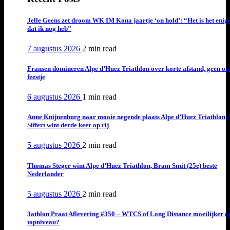
Jelle Geens zet droom WK IM Kona jaartje ‘on hold’: “Het is het enig
dat ik nog heb”
7 augustus 2026
2 min
read
Fransen domineren Alpe d’Huez Triathlon over korte afstand, geen or
feestje
6 augustus 2026
1 min
read
Anne Knijnenburg naar mooie negende plaats Alpe d’Huez Triathlon, 
Siffert wint derde keer op rij
5 augustus 2026
2 min
read
Thomas Steger wint Alpe d’Huez Triathlon, Bram Smit (25e) beste
Nederlander
5 augustus 2026
2 min
read
3athlon Praat Aflevering #350 – WTCS of Long Distance moeilijker o
topniveau?