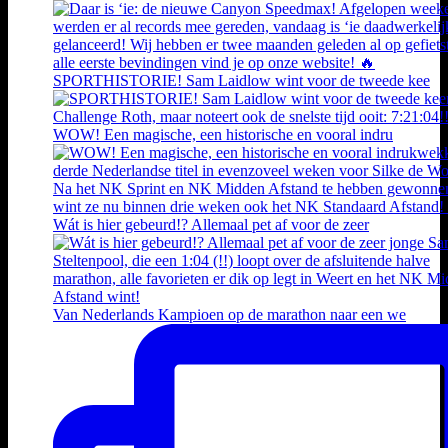
SPORTHISTORIE! Sam Laidlow wint voor de tweede kee
WOW! Een magische, een historische en vooral indru
Wát is hier gebeurd!? Allemaal pet af voor de zeer
Van Nederlands Kampioen op de marathon naar een we