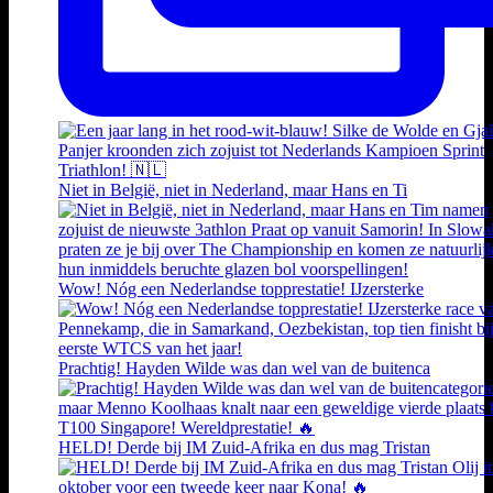
Niet in België, niet in Nederland, maar Hans en Ti
Wow! Nóg een Nederlandse topprestatie! IJzersterke
Prachtig! Hayden Wilde was dan wel van de buitenca
HELD! Derde bij IM Zuid-Afrika en dus mag Tristan