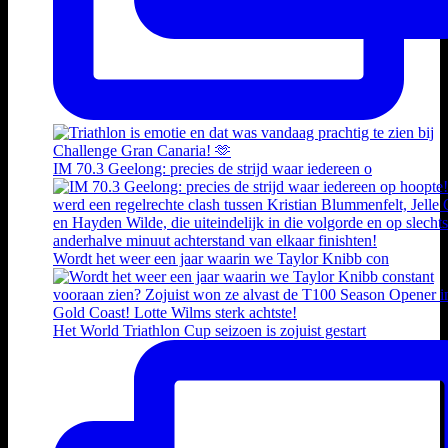
IM 70.3 Geelong: precies de strijd waar iedereen o
Wordt het weer een jaar waarin we Taylor Knibb con
Het World Triathlon Cup seizoen is zojuist gestart