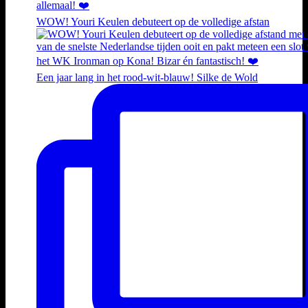
WOW! Youri Keulen debuteert op de volledige afstan
Een jaar lang in het rood-wit-blauw! Silke de Wold