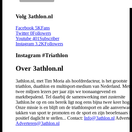
Volg 3athlon.nl
Facebook
5K
Fans
Twitter
0
Followers
Youtube
401
Subscriber
Instagram
3.2K
Followers
Instagram #Triathlon
Over 3athlon.nl
3athlon.nl, met Tim Moria als hoofdredacteur, is het grootste
triathlon, duathlon en multisport-medium van Nederland. Met 
twee miljoen lezers per jaar zijn we toonaangevend en
marktbepalend. Tel daarbij de samenwerking met zustersite
3athlon.be op en ons bereik ligt nog eens bijna twee keer hoger
Onze missie is en blijft om de triathlonsport en alle aanverwan
takken van sport te promoten en de sport en zijn beoefenaars i
positief daglicht te stellen... Contact:
Info@3athlon.nl
Adverter
Adverteren@3athlon.nl