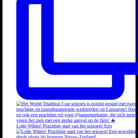
Lotte Wilms! Prachtige start van het seizoen! Een