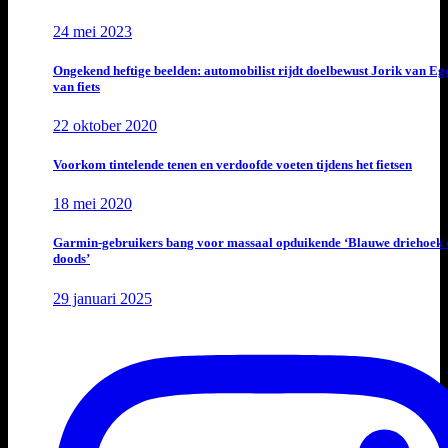
24 mei 2023
Ongekend heftige beelden: automobilist rijdt doelbewust Jorik van E
van fiets
22 oktober 2020
Voorkom tintelende tenen en verdoofde voeten tijdens het fietsen
18 mei 2020
Garmin-gebruikers bang voor massaal opduikende ‘Blauwe driehoek 
doods’
29 januari 2025