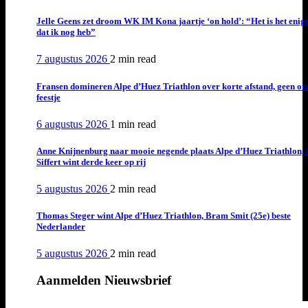
Jelle Geens zet droom WK IM Kona jaartje ‘on hold’: “Het is het enig
dat ik nog heb”
7 augustus 2026
2 min
read
Fransen domineren Alpe d’Huez Triathlon over korte afstand, geen or
feestje
6 augustus 2026
1 min
read
Anne Knijnenburg naar mooie negende plaats Alpe d’Huez Triathlon, 
Siffert wint derde keer op rij
5 augustus 2026
2 min
read
Thomas Steger wint Alpe d’Huez Triathlon, Bram Smit (25e) beste
Nederlander
5 augustus 2026
2 min
read
Aanmelden Nieuwsbrief