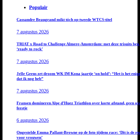
Populair
Cassandre Beaugrand mikt tóch op tweede WTCS-titel
7 augustus 2026
TRIAT x Road to Challenge Almere-Amsterdam: met deze trisuits ben 
‘ready to rock’
7 augustus 2026
Jelle Geens zet droom WK IM Kona jaartje ‘on hold’: “Het is het enig
dat ik nog heb”
7 augustus 2026
Fransen domineren Alpe d’Huez Triathlon over korte afstand, geen or
feestje
6 augustus 2026
Ongestelde Emma Pallant-Browne op de foto tijdens race: ‘Dit is de rea
voor vrouwen’