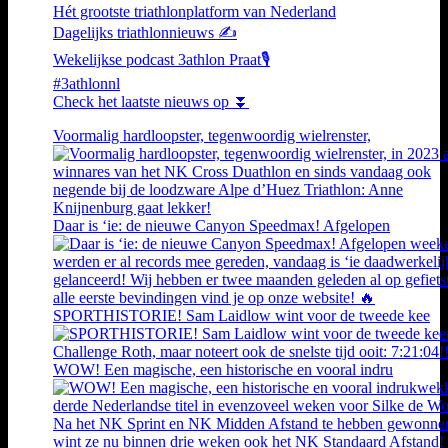
Hét grootste triathlonplatform van Nederland
Dagelijks triathlonnieuws ✍️
Wekelijkse podcast 3athlon Praat🎙️
#3athlonnl
Check het laatste nieuws op ⏬
Voormalig hardloopster, tegenwoordig wielrenster,
Daar is ‘ie: de nieuwe Canyon Speedmax! Afgelopen
SPORTHISTORIE! Sam Laidlow wint voor de tweede kee
WOW! Een magische, een historische en vooral indru