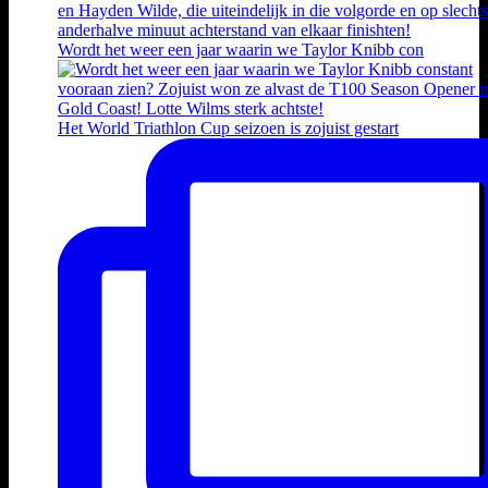
Wordt het weer een jaar waarin we Taylor Knibb con
Het World Triathlon Cup seizoen is zojuist gestart