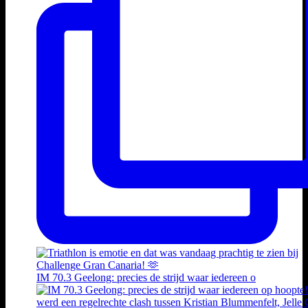
IM 70.3 Geelong: precies de strijd waar iedereen o