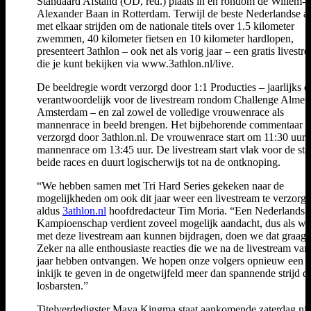
Standaard Afstand (OD, red.) plaats in en rondom de Willem-
Alexander Baan in Rotterdam. Terwijl de beste Nederlandse at
met elkaar strijden om de nationale titels over 1.5 kilometer
zwemmen, 40 kilometer fietsen en 10 kilometer hardlopen,
presenteert 3athlon – ook net als vorig jaar – een gratis livestr
die je kunt bekijken via www.3athlon.nl/live.
De beeldregie wordt verzorgd door 1:1 Producties – jaarlijks 
verantwoordelijk voor de livestream rondom Challenge Almer
Amsterdam – en zal zowel de volledige vrouwenrace als
mannenrace in beeld brengen. Het bijbehorende commentaar 
verzorgd door 3athlon.nl. De vrouwenrace start om 11:30 uur 
mannenrace om 13:45 uur. De livestream start vlak voor de sta
beide races en duurt logischerwijs tot na de ontknoping.
“We hebben samen met Tri Hard Series gekeken naar de
mogelijkheden om ook dit jaar weer een livestream te verzorge
aldus
3athlon.nl
hoofdredacteur Tim Moria. “Een Nederlands
Kampioenschap verdient zoveel mogelijk aandacht, dus als we
met deze livestream aan kunnen bijdragen, doen we dat graag.
Zeker na alle enthousiaste reacties die we na de livestream van
jaar hebben ontvangen. We hopen onze volgers opnieuw een 
inkijk te geven in de ongetwijfeld meer dan spannende strijd di
losbarsten.”
Titelverdedigster Maya Kingma staat aankomende zaterdag nie