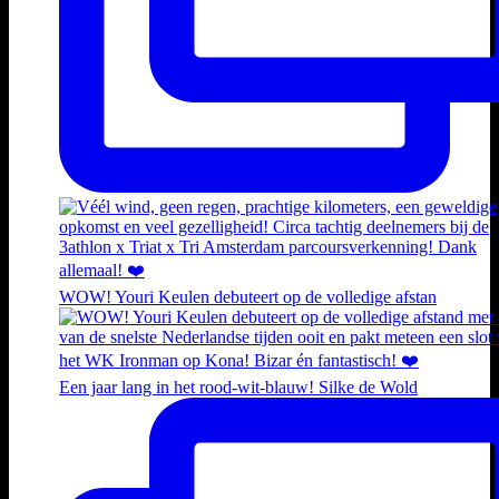
WOW! Youri Keulen debuteert op de volledige afstan
Een jaar lang in het rood-wit-blauw! Silke de Wold