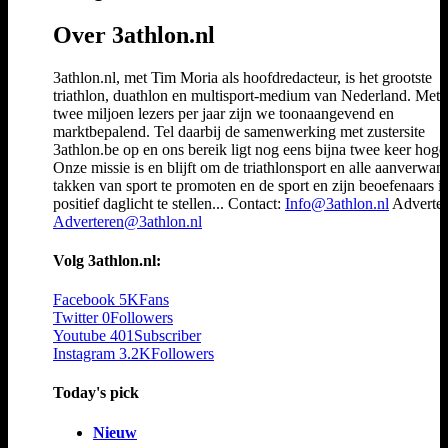
Over 3athlon.nl
3athlon.nl, met Tim Moria als hoofdredacteur, is het grootste
triathlon, duathlon en multisport-medium van Nederland. Met 
twee miljoen lezers per jaar zijn we toonaangevend en
marktbepalend. Tel daarbij de samenwerking met zustersite
3athlon.be op en ons bereik ligt nog eens bijna twee keer hoger
Onze missie is en blijft om de triathlonsport en alle aanverwan
takken van sport te promoten en de sport en zijn beoefenaars i
positief daglicht te stellen... Contact:
Info@3athlon.nl
Adverter
Adverteren@3athlon.nl
Volg 3athlon.nl:
Facebook
5K
Fans
Twitter
0
Followers
Youtube
401
Subscriber
Instagram
3.2K
Followers
Today's pick
Nieuw