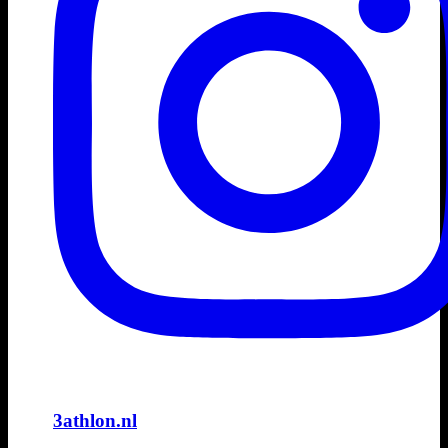
3athlon.nl