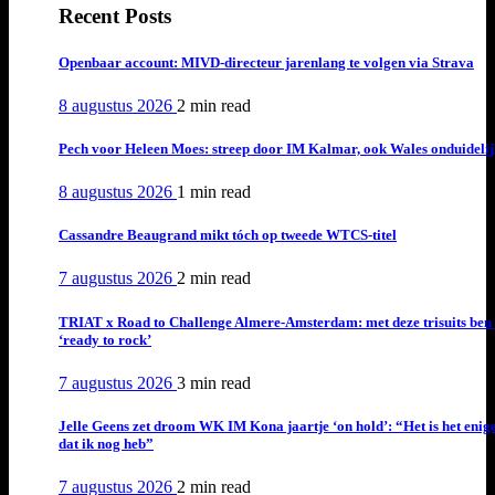
Recent Posts
Openbaar account: MIVD-directeur jarenlang te volgen via Strava
8 augustus 2026
2 min
read
Pech voor Heleen Moes: streep door IM Kalmar, ook Wales onduideli
8 augustus 2026
1 min
read
Cassandre Beaugrand mikt tóch op tweede WTCS-titel
7 augustus 2026
2 min
read
TRIAT x Road to Challenge Almere-Amsterdam: met deze trisuits ben 
‘ready to rock’
7 augustus 2026
3 min
read
Jelle Geens zet droom WK IM Kona jaartje ‘on hold’: “Het is het enig
dat ik nog heb”
7 augustus 2026
2 min
read