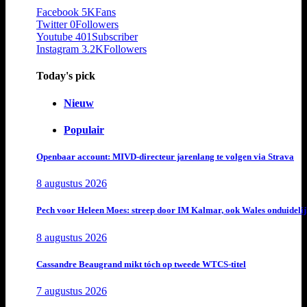
Facebook
5K
Fans
Twitter
0
Followers
Youtube
401
Subscriber
Instagram
3.2K
Followers
Today's pick
Nieuw
Populair
Openbaar account: MIVD-directeur jarenlang te volgen via Strava
8 augustus 2026
Pech voor Heleen Moes: streep door IM Kalmar, ook Wales onduideli
8 augustus 2026
Cassandre Beaugrand mikt tóch op tweede WTCS-titel
7 augustus 2026