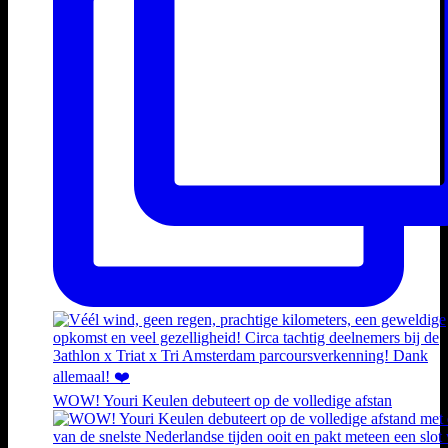
WOW! Youri Keulen debuteert op de volledige afstan