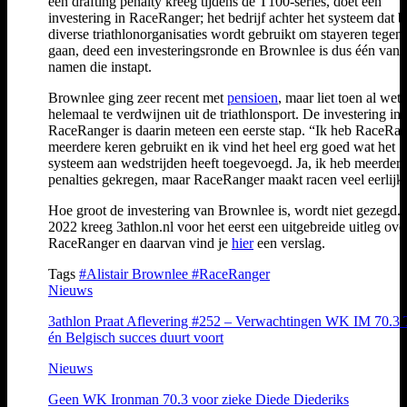
een drafting penalty kreeg tijdens de T100-series, doet een
investering in RaceRanger; het bedrijf achter het systeem dat bi
diverse triathlonorganisaties wordt gebruikt om stayeren tegen 
gaan, deed een investeringsronde en Brownlee is dus één van 
namen die instapt.
Brownlee ging zeer recent met
pensioen
, maar liet toen al wete
helemaal te verdwijnen uit de triathlonsport. De investering in
RaceRanger is daarin meteen een eerste stap. “Ik heb RaceRa
meerdere keren gebruikt en ik vind het heel erg goed wat het
systeem aan wedstrijden heeft toegevoegd. Ja, ik heb meerdere
penalties gekregen, maar RaceRanger maakt racen veel eerlijke
Hoe groot de investering van Brownlee is, wordt niet gezegd. 
2022 kreeg 3athlon.nl voor het eerst een uitgebreide uitleg ove
RaceRanger en daarvan vind je
hier
een verslag.
Tags
#Alistair Brownlee
#RaceRanger
Nieuws
3athlon Praat Aflevering #252 – Verwachtingen WK IM 70.3
én Belgisch succes duurt voort
Nieuws
Geen WK Ironman 70.3 voor zieke Diede Diederiks