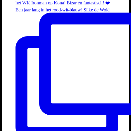
Een jaar lang in het rood-wit-blauw! Silke de Wold