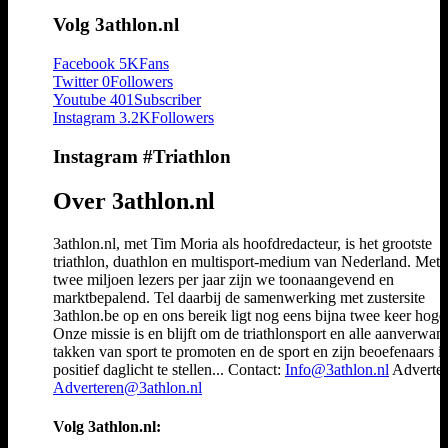
Volg 3athlon.nl
Facebook
5K
Fans
Twitter
0
Followers
Youtube
401
Subscriber
Instagram
3.2K
Followers
Instagram #Triathlon
Over 3athlon.nl
3athlon.nl, met Tim Moria als hoofdredacteur, is het grootste
triathlon, duathlon en multisport-medium van Nederland. Met 
twee miljoen lezers per jaar zijn we toonaangevend en
marktbepalend. Tel daarbij de samenwerking met zustersite
3athlon.be op en ons bereik ligt nog eens bijna twee keer hoger
Onze missie is en blijft om de triathlonsport en alle aanverwan
takken van sport te promoten en de sport en zijn beoefenaars i
positief daglicht te stellen... Contact:
Info@3athlon.nl
Adverter
Adverteren@3athlon.nl
Volg 3athlon.nl: