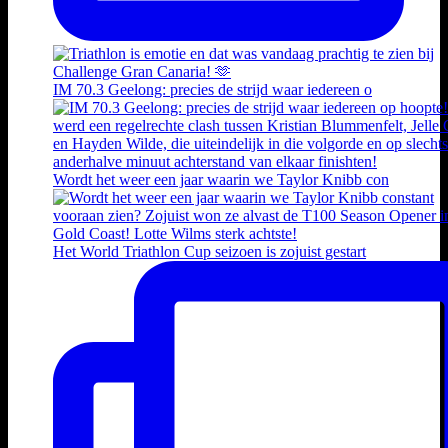
IM 70.3 Geelong: precies de strijd waar iedereen o
Wordt het weer een jaar waarin we Taylor Knibb con
Het World Triathlon Cup seizoen is zojuist gestart