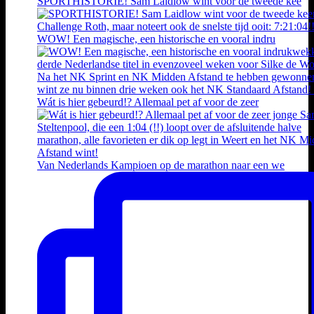
SPORTHISTORIE! Sam Laidlow wint voor de tweede kee
WOW! Een magische, een historische en vooral indru
Wát is hier gebeurd!? Allemaal pet af voor de zeer
Van Nederlands Kampioen op de marathon naar een we