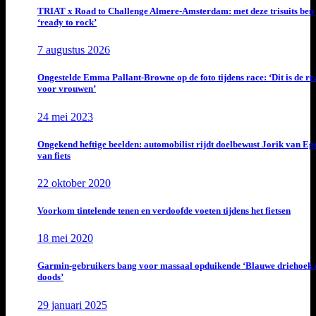
TRIAT x Road to Challenge Almere-Amsterdam: met deze trisuits ben 
‘ready to rock’
7 augustus 2026
Ongestelde Emma Pallant-Browne op de foto tijdens race: ‘Dit is de rea
voor vrouwen’
24 mei 2023
Ongekend heftige beelden: automobilist rijdt doelbewust Jorik van E
van fiets
22 oktober 2020
Voorkom tintelende tenen en verdoofde voeten tijdens het fietsen
18 mei 2020
Garmin-gebruikers bang voor massaal opduikende ‘Blauwe driehoek 
doods’
29 januari 2025