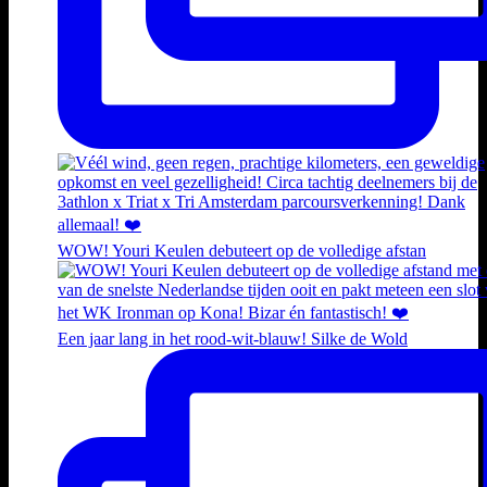
WOW! Youri Keulen debuteert op de volledige afstan
Een jaar lang in het rood-wit-blauw! Silke de Wold