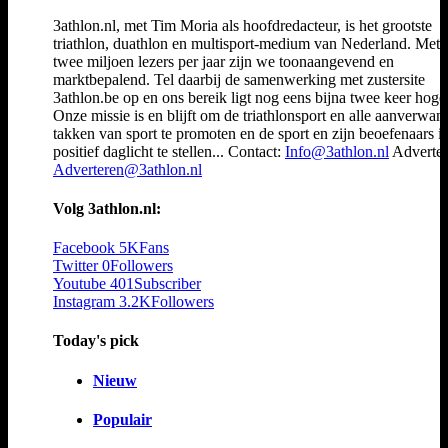
3athlon.nl, met Tim Moria als hoofdredacteur, is het grootste
triathlon, duathlon en multisport-medium van Nederland. Met 
twee miljoen lezers per jaar zijn we toonaangevend en
marktbepalend. Tel daarbij de samenwerking met zustersite
3athlon.be op en ons bereik ligt nog eens bijna twee keer hoger
Onze missie is en blijft om de triathlonsport en alle aanverwan
takken van sport te promoten en de sport en zijn beoefenaars i
positief daglicht te stellen... Contact:
Info@3athlon.nl
Adverter
Adverteren@3athlon.nl
Volg 3athlon.nl:
Facebook
5K
Fans
Twitter
0
Followers
Youtube
401
Subscriber
Instagram
3.2K
Followers
Today's pick
Nieuw
Populair