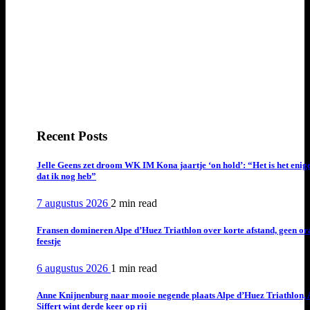
Recent Posts
Jelle Geens zet droom WK IM Kona jaartje ‘on hold’: “Het is het enig
dat ik nog heb”
7 augustus 2026
2 min
read
Fransen domineren Alpe d’Huez Triathlon over korte afstand, geen or
feestje
6 augustus 2026
1 min
read
Anne Knijnenburg naar mooie negende plaats Alpe d’Huez Triathlon, 
Siffert wint derde keer op rij