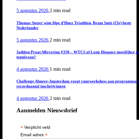
5 augustus 2026
2 min
read
Thomas Steger wint Alpe d’Huez Triathlon, Bram Smit (25e) beste
Nederlander
5 augustus 2026
2 min
read
3athlon Praat Aflevering #350 – WTCS of Long Distance moeilijker o
topniveau?
4 augustus 2026
1 min
read
Challenge Almere-Amsterdam voegt vuurwerkshow aan programma t
recordaantal inschrijvingen
4 augustus 2026
2 min
read
Aanmelden Nieuwsbrief
*
Verplicht veld
*
Email adres