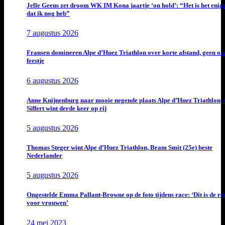
Jelle Geens zet droom WK IM Kona jaartje ‘on hold’: “Het is het enig
dat ik nog heb”
7 augustus 2026
Fransen domineren Alpe d’Huez Triathlon over korte afstand, geen or
feestje
6 augustus 2026
Anne Knijnenburg naar mooie negende plaats Alpe d’Huez Triathlon, 
Siffert wint derde keer op rij
5 augustus 2026
Thomas Steger wint Alpe d’Huez Triathlon, Bram Smit (25e) beste
Nederlander
5 augustus 2026
Ongestelde Emma Pallant-Browne op de foto tijdens race: ‘Dit is de rea
voor vrouwen’
24 mei 2023