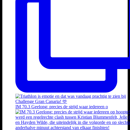
IM 70.3 Geelong: precies de strijd waar iedereen o