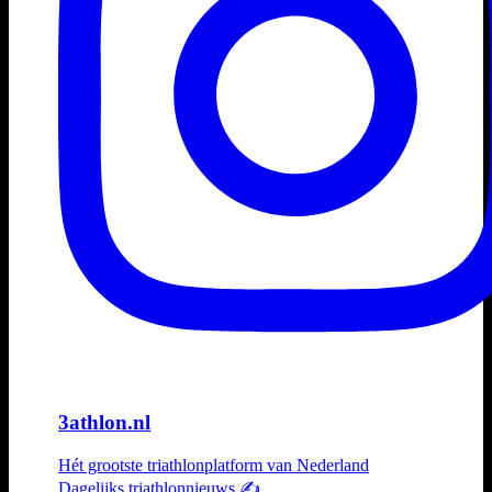
3athlon.nl
Hét grootste triathlonplatform van Nederland
Dagelijks triathlonnieuws ✍️