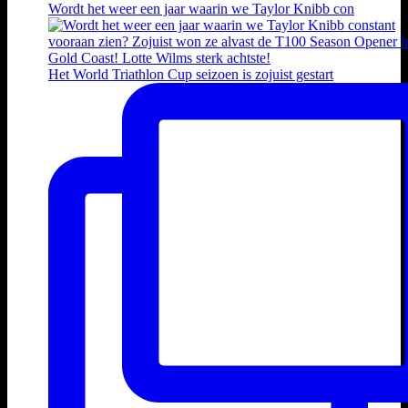
Wordt het weer een jaar waarin we Taylor Knibb con
Het World Triathlon Cup seizoen is zojuist gestart