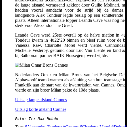
de lange afstand verrassend geklopt door Guilio Molinari, ma
hadden vooral aandacht voor de strijd bij de dames.
landgenote Alex Tondeur legde beslag op een schitterende 
plaats. Alleen internationale topper Leanda Cave was nog net i
sterk voor Alexandra The Great.
Leanda Cave werd 25ste overall op de halve triatlon in 4u
Tondeur kwam in 4u22’20 binnen en bleef ruim voor de b
Vanessa Raw. Charlotte Morel werd vierde. Cannondale-
Michelle Vesterby, getraind door Luc Van Lierde en kind aa
bij 3athlon.nl partner BAIK Nossegem, werd vijfde.
Nederlanders Omar en Milan Brons van het Belgische Delu
Alphawoolf team kwamen als afsluiting van hun teamstage in
Frankrijk aan de start van de kwarttriatlon van Cannes. Oma
vierde en zijn broer Milan pakte de 10de plaats.
Uitslag lange afstand Cannes
Uitslag korte afstand Cannes
Tags
#Alexandra Tondeur
#Cannes
#Charlotte Morel
#Delupla