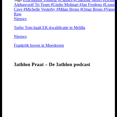
Alphawoolf Tri Team
#Giulio Molinari
#Jan Frodeno
#Leand
Cave
#Michelle Vesterby
#Milan Brons
#Omar Brons
#Vanes
Raw
Nieuws
Turbo Tom haalt EK-kwalificatie in Melilla
Nieuws
Frankrijk boven in Moeskroen
3athlon Praat – De 3athlon podcast