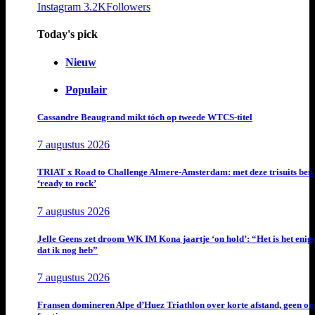
Instagram
3.2K
Followers
Today's pick
Nieuw
Populair
Cassandre Beaugrand mikt tóch op tweede WTCS-titel
7 augustus 2026
TRIAT x Road to Challenge Almere-Amsterdam: met deze trisuits ben 
‘ready to rock’
7 augustus 2026
Jelle Geens zet droom WK IM Kona jaartje ‘on hold’: “Het is het enig
dat ik nog heb”
7 augustus 2026
Fransen domineren Alpe d’Huez Triathlon over korte afstand, geen or