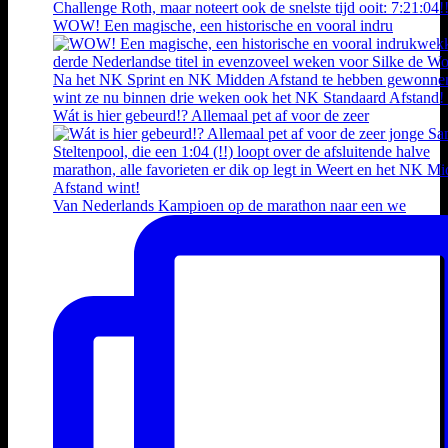
WOW! Een magische, een historische en vooral indru
Wát is hier gebeurd!? Allemaal pet af voor de zeer
Van Nederlands Kampioen op de marathon naar een we