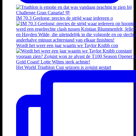
IM 70.3 Geelong: precies de strijd waar iedereen o
Wordt het weer een jaar waarin we Taylor Knibb con
Het World Triathlon Cup seizoen is zojuist gestart