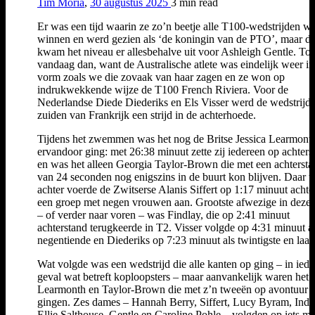
Tim Moria
,
30 augustus 2025
3 min
read
Er was een tijd waarin ze zo’n beetje alle T100-wedstrijden wis
winnen en werd gezien als ‘de koningin van de PTO’, maar dit
kwam het niveau er allesbehalve uit voor Ashleigh Gentle. Tot
vandaag dan, want de Australische atlete was eindelijk weer in
vorm zoals we die zovaak van haar zagen en ze won op
indrukwekkende wijze de T100 French Riviera. Voor de
Nederlandse Diede Diederiks en Els Visser werd de wedstrijd 
zuiden van Frankrijk een strijd in de achterhoede.
Tijdens het zwemmen was het nog de Britse Jessica Learmonth
ervandoor ging: met 26:38 minuut zette zij iedereen op achters
en was het alleen Georgia Taylor-Brown die met een achtersta
van 24 seconden nog enigszins in de buurt kon blijven. Daar 
achter voerde de Zwitserse Alanis Siffert op 1:17 minuut achte
een groep met negen vrouwen aan. Grootste afwezige in deze
– of verder naar voren – was Findlay, die op 2:41 minuut
achterstand terugkeerde in T2. Visser volgde op 4:31 minuut a
negentiende en Diederiks op 7:23 minuut als twintigste en laats
Wat volgde was een wedstrijd die alle kanten op ging – in iede
geval wat betreft koploopsters – maar aanvankelijk waren het
Learmonth en Taylor-Brown die met z’n tweeën op avontuur
gingen. Zes dames – Hannah Berry, Siffert, Lucy Byram, Indi
Ellie Salthouse, Gentle en Caroline Pohle – volgden op iets m