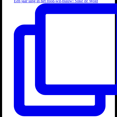
Een jaar lang in het rood-wit-blauw! Silke de Wold