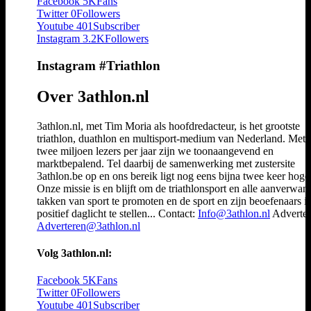
Facebook
5K
Fans
Twitter
0
Followers
Youtube
401
Subscriber
Instagram
3.2K
Followers
Instagram #Triathlon
Over 3athlon.nl
3athlon.nl, met Tim Moria als hoofdredacteur, is het grootste
triathlon, duathlon en multisport-medium van Nederland. Met 
twee miljoen lezers per jaar zijn we toonaangevend en
marktbepalend. Tel daarbij de samenwerking met zustersite
3athlon.be op en ons bereik ligt nog eens bijna twee keer hoger
Onze missie is en blijft om de triathlonsport en alle aanverwan
takken van sport te promoten en de sport en zijn beoefenaars i
positief daglicht te stellen... Contact:
Info@3athlon.nl
Adverter
Adverteren@3athlon.nl
Volg 3athlon.nl:
Facebook
5K
Fans
Twitter
0
Followers
Youtube
401
Subscriber