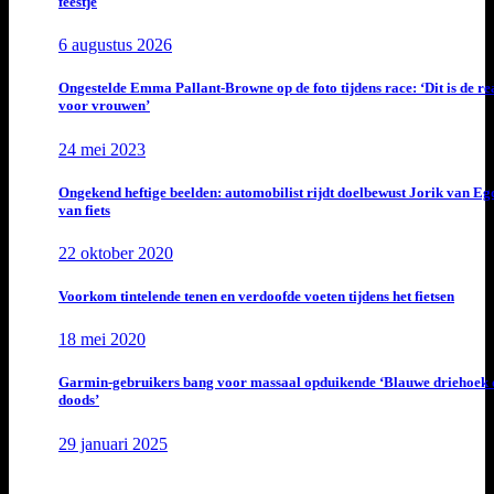
feestje
6 augustus 2026
Ongestelde Emma Pallant-Browne op de foto tijdens race: ‘Dit is de rea
voor vrouwen’
24 mei 2023
Ongekend heftige beelden: automobilist rijdt doelbewust Jorik van E
van fiets
22 oktober 2020
Voorkom tintelende tenen en verdoofde voeten tijdens het fietsen
18 mei 2020
Garmin-gebruikers bang voor massaal opduikende ‘Blauwe driehoek 
doods’
29 januari 2025