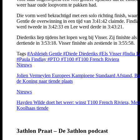
weer haar oude loopvorm te pakken had.
Die vorm werd bekrachtigd met een solo richting finish, waar
Gentle de overwinning in een tijd van 3:41:42 claimde. Findla
werd tweede in 3:42:33 en Lee werd derde in 3:43:21.
Diederiks liep tijdens het lopen weg bij Visser. Zij finishte als
dertiende in 3:53:18. Visser finishte als zestiende in 3:55:58.
Tags
#Ashleigh Gentle
#Diede Diederiks
#Els Visser
#India L
#Paula Findlay
#PTO
#T100
#T100 French Riviera
Nieuws
Jolien Vermeylen Europees Kampioene Standaard Afstand, Ba
de Koning naar tiende plaats
Nieuws
Hayden Wilde doet het weer: winst T100 French Riviera, Me
Koolhaas tiende
3athlon Praat – De 3athlon podcast