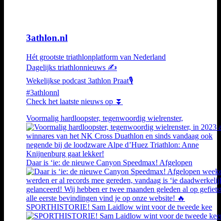
3athlon.nl
Hét grootste triathlonplatform van Nederland
Dagelijks triathlonnieuws ✍️
Wekelijkse podcast 3athlon Praat🎙️
#3athlonnl
Check het laatste nieuws op ⏬
Voormalig hardloopster, tegenwoordig wielrenster,
Daar is ‘ie: de nieuwe Canyon Speedmax! Afgelopen
SPORTHISTORIE! Sam Laidlow wint voor de tweede kee