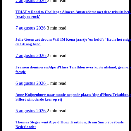
7 augustus 2026
2 min
read
TRIAT x Road to Challenge Almere-Amsterdam: met deze trisuits ben 
‘ready to rock’
7 augustus 2026
3 min
read
Jelle Geens zet droom WK IM Kona jaartje ‘on hold’: “Het is het enig
dat ik nog heb”
7 augustus 2026
2 min
read
Fransen domineren Alpe d’Huez Triathlon over korte afstand, geen or
feestje
6 augustus 2026
1 min
read
Anne Knijnenburg naar mooie negende plaats Alpe d’Huez Triathlon, 
Siffert wint derde keer op rij
5 augustus 2026
2 min
read
Thomas Steger wint Alpe d’Huez Triathlon, Bram Smit (25e) beste
Nederlander