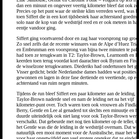
dan een minuut en ongeveer veertig kilometer bleef dat ook zo
Precies op het punt waar de steilste klim verreden werd, was h
toen Siffert die in een kort tijdsbestek haar achterstand goedma
solo naar de kop van de wedstrijd reed en er ook meteen in ha
eentje vandoor ging.
Siffert ging voortvarend door en zag haar voorsprong rap groe
Zo snel zelfs dat de recente winnares van de Alpe d’Huez Tria
en Embrunman een voorsprong van bijna twee minuten te pak
had toen ze terugkwam in T2: Taylor-Brown, Learmonth en B
keerden toen terug voordat kort daarachter ook Byram en Find
de wisselzone terugkwamen. Diederiks had ondertussen het ga
Visser gedicht; beide Nederlandse dames hadden wat posities
gewonnen en lagen in deze fase dertiende en veertiende, op ee
achterstand van ruim negen minuten.
Tijdens de run bleef Siffert een paar kilometer aan de leiding, 
Taylor-Brown naderde snel en nam de leiding net na het vijf
kilometer-punt over. Toch waren toen ook vrouwen als Findlay
Berry, Gentle en Lee al genaderd tot slechts een minuutje en h
duurde uiteindelijk ook niet lang voor ook Taylor-Brown werd
verschalkt. Dat gebeurde met nog tien kilometer op de teller, t
het Gentle was die de leiding in de wedstrijd overnam. Dat wa
natuurlijk een mooi moment voor de Australische, maar het wa
voor haar ongetwijfeld een veel grotere opsteker dat ze eindeli