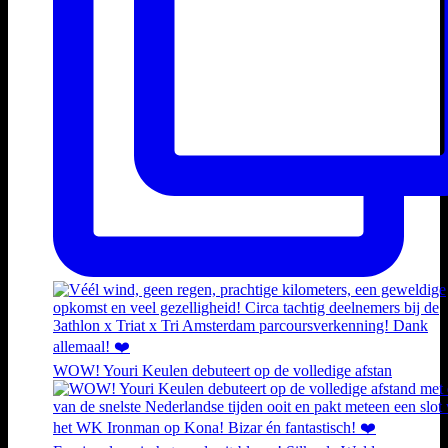
WOW! Youri Keulen debuteert op de volledige afstan