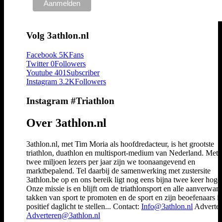
Volg 3athlon.nl
Facebook
5K
Fans
Twitter
0
Followers
Youtube
401
Subscriber
Instagram
3.2K
Followers
Instagram #Triathlon
Over 3athlon.nl
3athlon.nl, met Tim Moria als hoofdredacteur, is het grootste
triathlon, duathlon en multisport-medium van Nederland. Met 
twee miljoen lezers per jaar zijn we toonaangevend en
marktbepalend. Tel daarbij de samenwerking met zustersite
3athlon.be op en ons bereik ligt nog eens bijna twee keer hoger
Onze missie is en blijft om de triathlonsport en alle aanverwan
takken van sport te promoten en de sport en zijn beoefenaars i
positief daglicht te stellen... Contact:
Info@3athlon.nl
Adverter
Adverteren@3athlon.nl