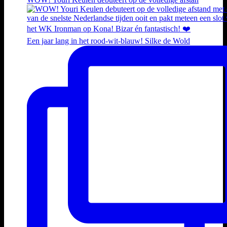
Een jaar lang in het rood-wit-blauw! Silke de Wold