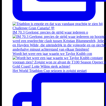
IM 70.3 Geelong: precies de strijd waar iedereen o
Wordt het weer een jaar waarin we Taylor Knibb con
Het World Triathlon Cup seizoen is zojuist gestart