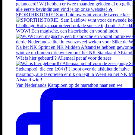
SPORTHISTORIE! Sam Laidlow wint voor de tweede kee
WOW! Een magische, een historische en vooral indru
Wát is hier gebeurd!? Allemaal pet af voor de zeer
Van Nederlands Kampioen op de marathon naar een we