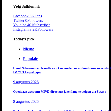
Volg 3athlon.nl:
Facebook
5K
Fans
Twitter
0
Followers
Youtube
401
Subscriber
Instagram
3.2K
Followers
Today's pick
Nieuw
Populair
Henri Schoeman en Natalie van Coevorden naar dominante overwinn
IM 70.3 Lapu-Lapu
9 augustus 2026
Openbaar account: MIVD-directeur jarenlang te volgen via Strava
8 augustus 2026