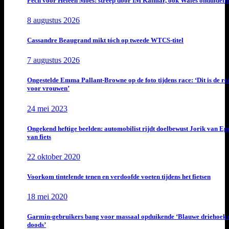
Pech voor Heleen Moes: streep door IM Kalmar, ook Wales onduideli
8 augustus 2026
Cassandre Beaugrand mikt tóch op tweede WTCS-titel
7 augustus 2026
Ongestelde Emma Pallant-Browne op de foto tijdens race: ‘Dit is de rea
voor vrouwen’
24 mei 2023
Ongekend heftige beelden: automobilist rijdt doelbewust Jorik van E
van fiets
22 oktober 2020
Voorkom tintelende tenen en verdoofde voeten tijdens het fietsen
18 mei 2020
Garmin-gebruikers bang voor massaal opduikende ‘Blauwe driehoek 
doods’