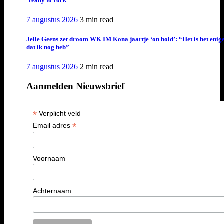
‘ready to rock’
7 augustus 2026
3 min
read
Jelle Geens zet droom WK IM Kona jaartje ‘on hold’: “Het is het enig
dat ik nog heb”
7 augustus 2026
2 min
read
Aanmelden Nieuwsbrief
*
Verplicht veld
*
Email adres
Voornaam
Achternaam