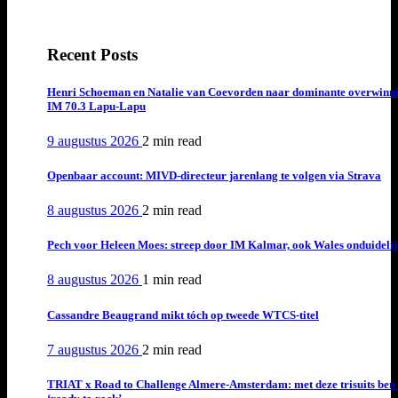
Recent Posts
Henri Schoeman en Natalie van Coevorden naar dominante overwinn
IM 70.3 Lapu-Lapu
9 augustus 2026
2 min
read
Openbaar account: MIVD-directeur jarenlang te volgen via Strava
8 augustus 2026
2 min
read
Pech voor Heleen Moes: streep door IM Kalmar, ook Wales onduideli
8 augustus 2026
1 min
read
Cassandre Beaugrand mikt tóch op tweede WTCS-titel
7 augustus 2026
2 min
read
TRIAT x Road to Challenge Almere-Amsterdam: met deze trisuits ben 