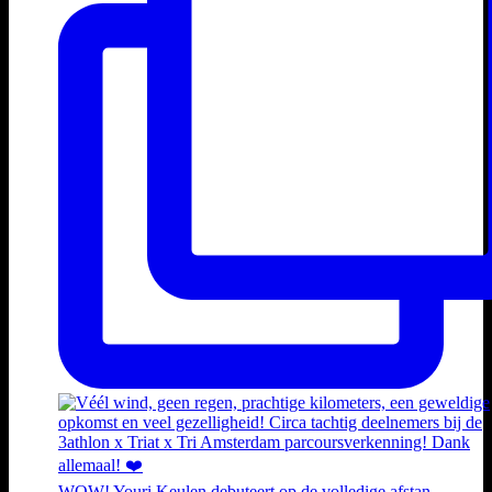
WOW! Youri Keulen debuteert op de volledige afstan