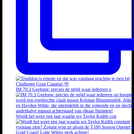
IM 70.3 Geelong: precies de strijd waar iedereen o
Wordt het weer een jaar waarin we Taylor Knibb con