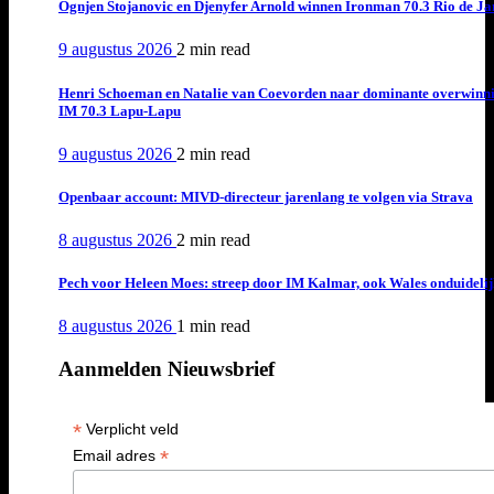
Ognjen Stojanovic en Djenyfer Arnold winnen Ironman 70.3 Rio de Ja
9 augustus 2026
2 min
read
Henri Schoeman en Natalie van Coevorden naar dominante overwinn
IM 70.3 Lapu-Lapu
9 augustus 2026
2 min
read
Openbaar account: MIVD-directeur jarenlang te volgen via Strava
8 augustus 2026
2 min
read
Pech voor Heleen Moes: streep door IM Kalmar, ook Wales onduideli
8 augustus 2026
1 min
read
Aanmelden Nieuwsbrief
*
Verplicht veld
*
Email adres