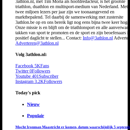
3athlon.nl, met Tim Moria als hoofdredacteur, is het grootste
triathlon, duathlon en multisport-medium van Nederland. Met 
twee miljoen lezers per jaar zijn we toonaangevend en
marktbepalend. Tel daarbij de samenwerking met zustersite
3athlon.be op en ons bereik ligt nog eens bijna twee keer hoger
Onze missie is en blijft om de triathlonsport en alle aanverwan
takken van sport te promoten en de sport en zijn beoefenaars i
positief daglicht te stellen... Contact:
Info@3athlon.nl
Adverter
Adverteren@3athlon.nl
Volg 3athlon.nl:
Facebook
5K
Fans
Twitter
0
Followers
Youtube
401
Subscriber
Instagram
3.2K
Followers
Today's pick
Nieuw
Populair
Mocht Ironman Maastricht er komen, datum waarschijnlijk 5 septemb