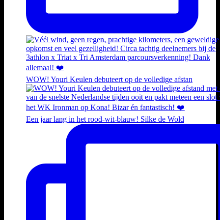
WOW! Youri Keulen debuteert op de volledige afstan
Een jaar lang in het rood-wit-blauw! Silke de Wold