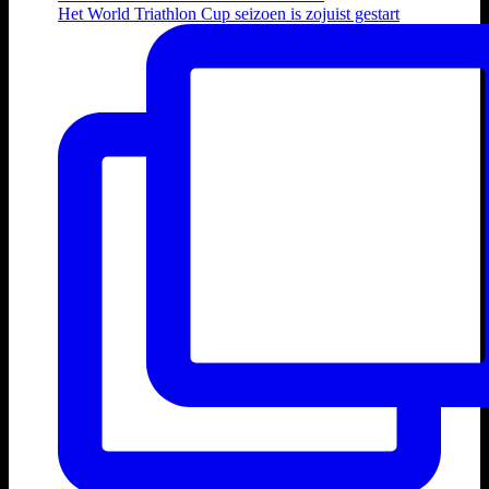
Het World Triathlon Cup seizoen is zojuist gestart