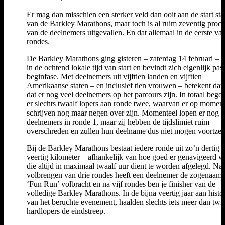
Er mag dan misschien een sterker veld dan ooit aan de start st
van de Barkley Marathons, maar toch is al ruim zeventig proce
van de deelnemers uitgevallen. En dat allemaal in de eerste van
rondes.
De Barkley Marathons ging gisteren – zaterdag 14 februari – 
in de ochtend lokale tijd van start en bevindt zich eigenlijk pas
beginfase. Met deelnemers uit vijftien landen en vijftien
Amerikaanse staten – en inclusief tien vrouwen – betekent dat 
dat er nog veel deelnemers op het parcours zijn. In totaal beg
er slechts twaalf lopers aan ronde twee, waarvan er op momen
schrijven nog maar negen over zijn. Momenteel lopen er nog 
deelnemers in ronde 1, maar zij hebben de tijdslimiet ruim
overschreden en zullen hun deelname dus niet mogen voortzet
Bij de Barkley Marathons bestaat iedere ronde uit zo’n dertig t
veertig kilometer – afhankelijk van hoe goed er genavigeerd w
die altijd in maximaal twaalf uur dient te worden afgelegd. Na 
volbrengen van drie rondes heeft een deelnemer de zogenaam
‘Fun Run’ volbracht en na vijf rondes ben je finisher van de
volledige Barkley Marathons. In de bijna veertig jaar aan histo
van het beruchte evenement, haalden slechts iets meer dan twin
hardlopers de eindstreep.