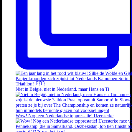
Niet in België, niet in Nederland, maar Hans en Ti
Wow! Nóg een Nederlandse topprestatie! IJzersterke