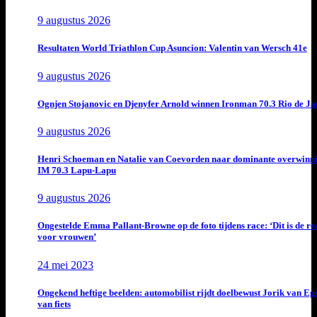
9 augustus 2026
Resultaten World Triathlon Cup Asuncion: Valentin van Wersch 41e
9 augustus 2026
Ognjen Stojanovic en Djenyfer Arnold winnen Ironman 70.3 Rio de Ja
9 augustus 2026
Henri Schoeman en Natalie van Coevorden naar dominante overwinn
IM 70.3 Lapu-Lapu
9 augustus 2026
Ongestelde Emma Pallant-Browne op de foto tijdens race: ‘Dit is de rea
voor vrouwen’
24 mei 2023
Ongekend heftige beelden: automobilist rijdt doelbewust Jorik van E
van fiets