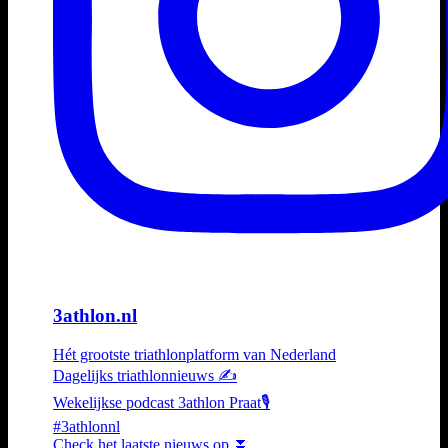
3athlon.nl
Hét grootste triathlonplatform van Nederland
Dagelijks triathlonnieuws ✍️
Wekelijkse podcast 3athlon Praat🎙️
#3athlonnl
Check het laatste nieuws op ⏬