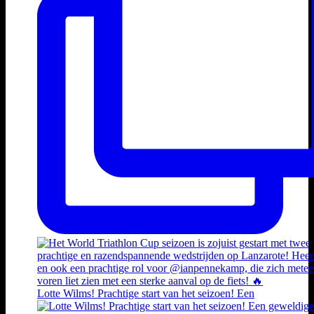
Lotte Wilms! Prachtige start van het seizoen! Een