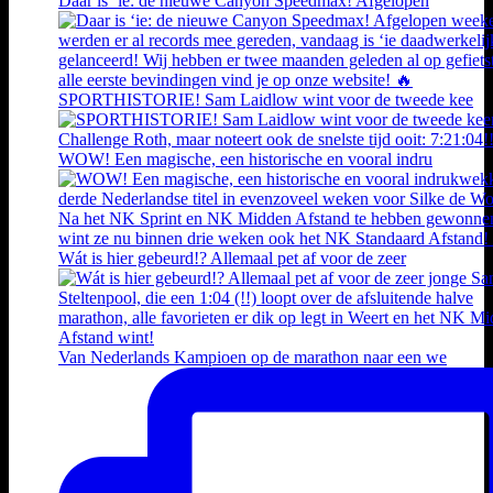
Daar is ‘ie: de nieuwe Canyon Speedmax! Afgelopen
SPORTHISTORIE! Sam Laidlow wint voor de tweede kee
WOW! Een magische, een historische en vooral indru
Wát is hier gebeurd!? Allemaal pet af voor de zeer
Van Nederlands Kampioen op de marathon naar een we