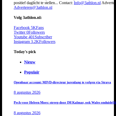
positief daglicht te stellen... Contact:
Info@3athlon.nl
Adverter
Adverteren@3athlon.nl
Volg 3athlon.nl:
Facebook
5K
Fans
Twitter
0
Followers
Youtube
401
Subscriber
Instagram
3.2K
Followers
Today's pick
Nieuw
Populair
Openbaar account: MIVD-directeur jarenlang te volgen via Strava
8 augustus 2026
Pech voor Heleen Moes: streep door IM Kalmar, ook Wales onduideli
8 augustus 2026