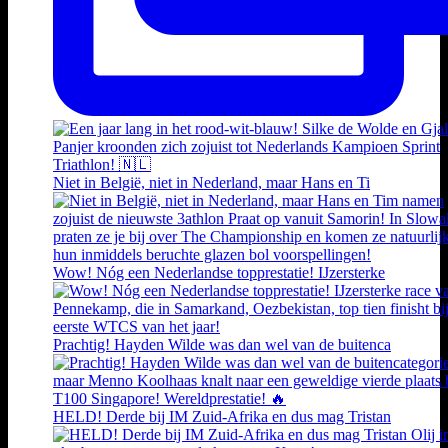
Niet in België, niet in Nederland, maar Hans en Ti
Wow! Nóg een Nederlandse topprestatie! IJzersterke
Prachtig! Hayden Wilde was dan wel van de buitenca
HELD! Derde bij IM Zuid-Afrika en dus mag Tristan