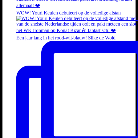
WOW! Youri Keulen debuteert op de volledige afstan
Een jaar lang in het rood-wit-blauw! Silke de Wold