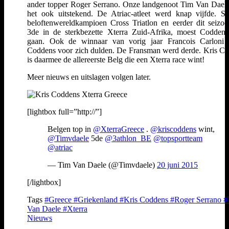
ander topper Roger Serrano. Onze landgenoot Tim Van Dael
het ook uitstekend. De Atriac-atleet werd knap vijfde. Se
beloftenwereldkampioen Cross Triatlon en eerder dit seizo
3de in de sterkbezette Xterra Zuid-Afrika, moest Coddens
gaan. Ook de winnaar van vorig jaar Francois Carloni 
Coddens voor zich dulden. De Fransman werd derde. Kris C
is daarmee de allereerste Belg die een Xterra race wint!
Meer nieuws en uitslagen volgen later.
[lightbox full=”http://”]
Belgen top in
@XterraGreece
.
@kriscoddens
wint,
@Timvdaele
5de
@3athlon_BE
@topsportteam
@atriac
— Tim Van Daele (@Timvdaele)
20 juni 2015
[/lightbox]
Tags
#Greece
#Griekenland
#Kris Coddens
#Roger Serrano
#
Van Daele
#Xterra
Nieuws