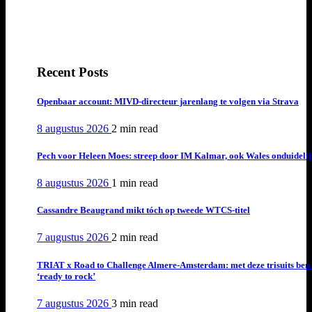
Recent Posts
Openbaar account: MIVD-directeur jarenlang te volgen via Strava
8 augustus 2026
2 min
read
Pech voor Heleen Moes: streep door IM Kalmar, ook Wales onduideli
8 augustus 2026
1 min
read
Cassandre Beaugrand mikt tóch op tweede WTCS-titel
7 augustus 2026
2 min
read
TRIAT x Road to Challenge Almere-Amsterdam: met deze trisuits ben 
‘ready to rock’
7 augustus 2026
3 min
read