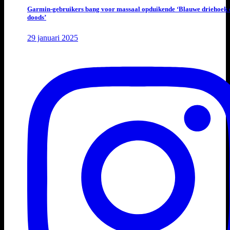
Garmin-gebruikers bang voor massaal opduikende ‘Blauwe driehoek 
doods’
29 januari 2025