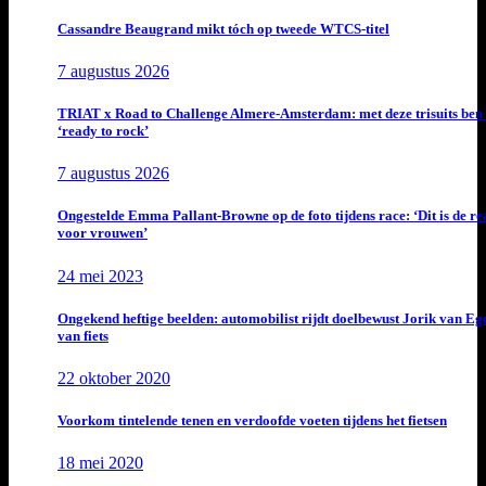
Cassandre Beaugrand mikt tóch op tweede WTCS-titel
7 augustus 2026
TRIAT x Road to Challenge Almere-Amsterdam: met deze trisuits ben 
‘ready to rock’
7 augustus 2026
Ongestelde Emma Pallant-Browne op de foto tijdens race: ‘Dit is de rea
voor vrouwen’
24 mei 2023
Ongekend heftige beelden: automobilist rijdt doelbewust Jorik van E
van fiets
22 oktober 2020
Voorkom tintelende tenen en verdoofde voeten tijdens het fietsen
18 mei 2020