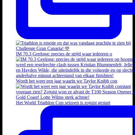
IM 70.3 Geelong: precies de strijd waar iedereen o
Wordt het weer een jaar waarin we Taylor Knibb con
Het World Triathlon Cup seizoen is zojuist gestart