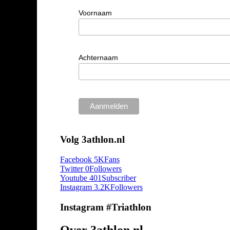
Voornaam
Achternaam
Volg 3athlon.nl
Facebook
5K
Fans
Twitter
0
Followers
Youtube
401
Subscriber
Instagram
3.2K
Followers
Instagram #Triathlon
Over 3athlon.nl