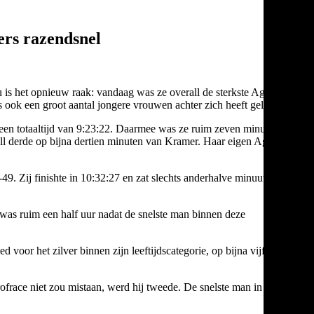
rs razendsnel
u is het opnieuw raak: vandaag was ze overall de sterkste Age
ook een groot aantal jongere vrouwen achter zich heeft gelaten.
 een totaaltijd van 9:23:22. Daarmee was ze ruim zeven minuten
all derde op bijna dertien minuten van Kramer. Haar eigen Age
9. Zij finishte in 10:32:27 en zat slechts anderhalve minuut achter
 was ruim een half uur nadat de snelste man binnen deze
voor het zilver binnen zijn leeftijdscategorie, op bijna vijf
ofrace niet zou mistaan, werd hij tweede. De snelste man in deze