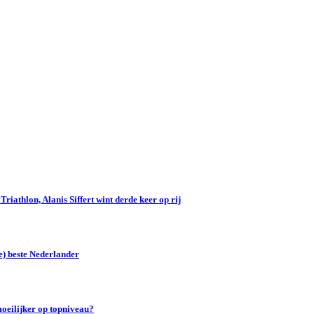
iathlon, Alanis Siffert wint derde keer op rij
e) beste Nederlander
oeilijker op topniveau?