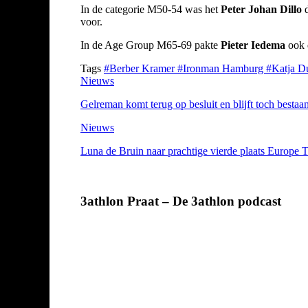
In de categorie M50-54 was het
Peter Johan Dillo
d
voor.
In de Age Group M65-69 pakte
Pieter Iedema
ook d
Tags
#Berber Kramer
#Ironman Hamburg
#Katja Du
Nieuws
Gelreman komt terug op besluit en blijft toch bestaa
Nieuws
Luna de Bruin naar prachtige vierde plaats Europe 
3athlon Praat – De 3athlon podcast