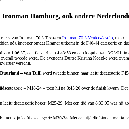
 Ironman Hamburg, ook andere Nederlande
 races van Ironman 70.3 Texas en
Ironman 70.3 Venice-Jesolo
, maar n
chien nóg knapper omdat Kramer uitkomt in de F40-44 categorie en dus 
an 1:06:37, een fietstijd van 4:43:53 en een looptijd van 3:23:01, in
 die overall tweede werd. De eveneens Duitse Kristina Koepke werd over
wartier verschil.
 Duurland – van Tuijl
werd tweede binnen haar leeftijdscategorie F45-4
ijdscategorie – M18-24 – toen hij na 8:43:20 over de finish kwam. Dat
eeftijdscategorie hoger: M25-29. Met een tijd van 8:33:05 was hij goed 
binnen zijn leeftijdscategorie M30-34. Met een tijd die binnen menig pr