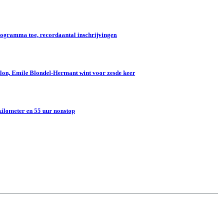
gramma toe, recordaantal inschrijvingen
lon, Emile Blondel-Hermant wint voor zesde keer
kilometer en 55 uur nonstop