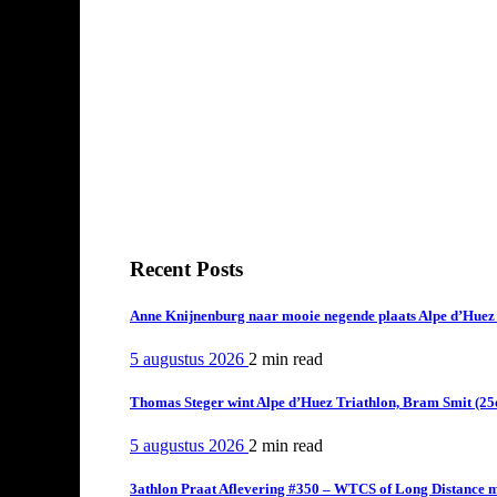
Recent Posts
Anne Knijnenburg naar mooie negende plaats Alpe d’Huez Tr
5 augustus 2026
2 min
read
Thomas Steger wint Alpe d’Huez Triathlon, Bram Smit (25
5 augustus 2026
2 min
read
3athlon Praat Aflevering #350 – WTCS of Long Distance m