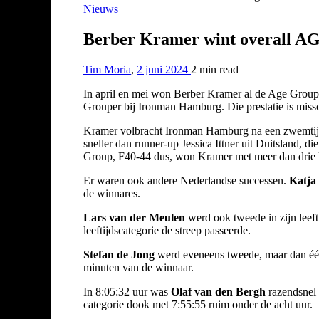
Nieuws
Berber Kramer wint overall AG
Tim Moria
,
2 juni 2024
2 min
read
In april en mei won Berber Kramer al de Age Group
Grouper bij Ironman Hamburg. Die prestatie is miss
Kramer volbracht Ironman Hamburg na een zwemtijd v
sneller dan runner-up Jessica Ittner uit Duitsland,
Group, F40-44 dus, won Kramer met meer dan drie k
Er waren ook andere Nederlandse successen.
Katja
de winnares.
Lars van der Meulen
werd ook tweede in zijn leeft
leeftijdscategorie de streep passeerde.
Stefan de Jong
werd eveneens tweede, maar dan één l
minuten van de winnaar.
In 8:05:32 uur was
Olaf van den Bergh
razendsnel 
categorie dook met 7:55:55 ruim onder de acht uur.