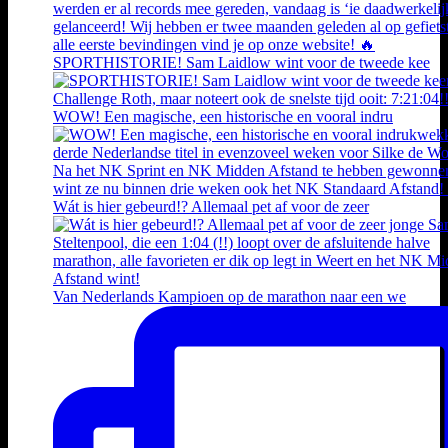
SPORTHISTORIE! Sam Laidlow wint voor de tweede kee
WOW! Een magische, een historische en vooral indru
Wát is hier gebeurd!? Allemaal pet af voor de zeer
Van Nederlands Kampioen op de marathon naar een we