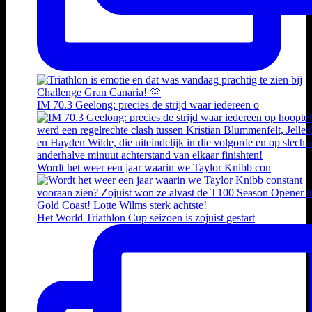
IM 70.3 Geelong: precies de strijd waar iedereen o
Wordt het weer een jaar waarin we Taylor Knibb con
Het World Triathlon Cup seizoen is zojuist gestart