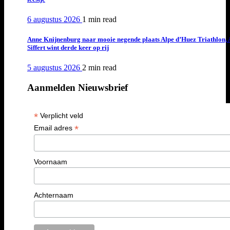
6 augustus 2026
1 min
read
Anne Knijnenburg naar mooie negende plaats Alpe d’Huez Triathlon, 
Siffert wint derde keer op rij
5 augustus 2026
2 min
read
Aanmelden Nieuwsbrief
*
Verplicht veld
*
Email adres
Voornaam
Achternaam