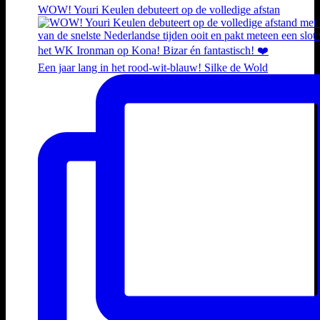
WOW! Youri Keulen debuteert op de volledige afstan
Een jaar lang in het rood-wit-blauw! Silke de Wold