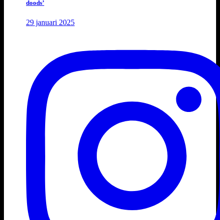
doods’
29 januari 2025