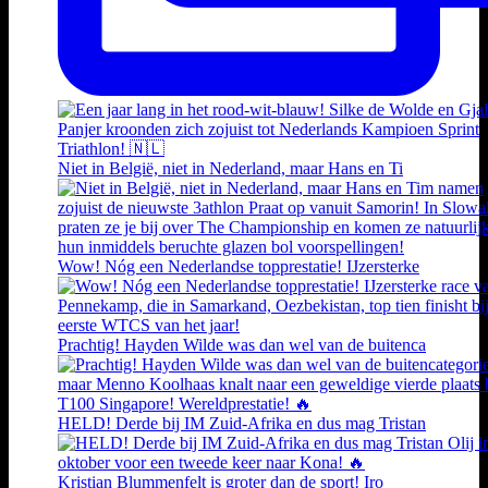
Niet in België, niet in Nederland, maar Hans en Ti
Wow! Nóg een Nederlandse topprestatie! IJzersterke
Prachtig! Hayden Wilde was dan wel van de buitenca
HELD! Derde bij IM Zuid-Afrika en dus mag Tristan
Kristian Blummenfelt is groter dan de sport! Iro