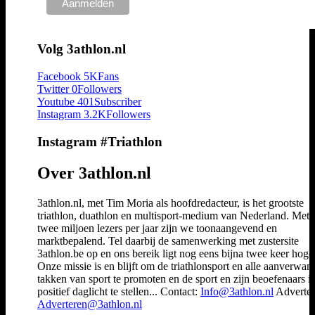
Volg 3athlon.nl
Facebook
5K
Fans
Twitter
0
Followers
Youtube
401
Subscriber
Instagram
3.2K
Followers
Instagram #Triathlon
Over 3athlon.nl
3athlon.nl, met Tim Moria als hoofdredacteur, is het grootste
triathlon, duathlon en multisport-medium van Nederland. Met 
twee miljoen lezers per jaar zijn we toonaangevend en
marktbepalend. Tel daarbij de samenwerking met zustersite
3athlon.be op en ons bereik ligt nog eens bijna twee keer hoger
Onze missie is en blijft om de triathlonsport en alle aanverwan
takken van sport te promoten en de sport en zijn beoefenaars i
positief daglicht te stellen... Contact:
Info@3athlon.nl
Adverter
Adverteren@3athlon.nl