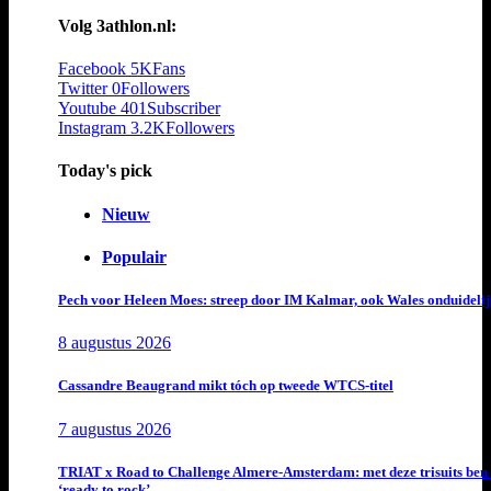
Volg 3athlon.nl:
Facebook
5K
Fans
Twitter
0
Followers
Youtube
401
Subscriber
Instagram
3.2K
Followers
Today's pick
Nieuw
Populair
Pech voor Heleen Moes: streep door IM Kalmar, ook Wales onduideli
8 augustus 2026
Cassandre Beaugrand mikt tóch op tweede WTCS-titel
7 augustus 2026
TRIAT x Road to Challenge Almere-Amsterdam: met deze trisuits ben 
‘ready to rock’