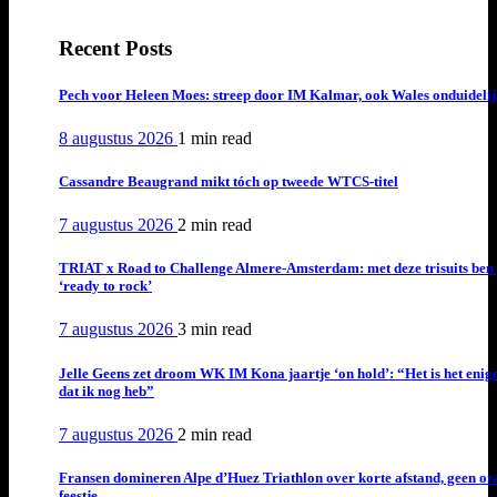
Recent Posts
Pech voor Heleen Moes: streep door IM Kalmar, ook Wales onduideli
8 augustus 2026
1 min
read
Cassandre Beaugrand mikt tóch op tweede WTCS-titel
7 augustus 2026
2 min
read
TRIAT x Road to Challenge Almere-Amsterdam: met deze trisuits ben 
‘ready to rock’
7 augustus 2026
3 min
read
Jelle Geens zet droom WK IM Kona jaartje ‘on hold’: “Het is het enig
dat ik nog heb”
7 augustus 2026
2 min
read
Fransen domineren Alpe d’Huez Triathlon over korte afstand, geen or
feestje