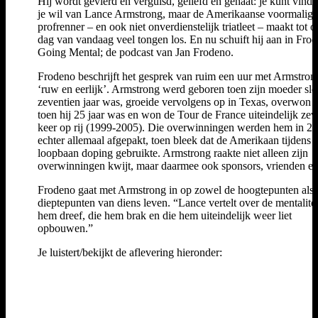
Hij wordt gevierd en verguisd, geliefd en gehaat: je kunt vind
je wil van Lance Armstrong, maar de Amerikaanse voormalige
profrenner – en ook niet onverdienstelijk triatleet – maakt tot o
dag van vandaag veel tongen los. En nu schuift hij aan in Fro
Going Mental; de podcast van Jan Frodeno.
Frodeno beschrijft het gesprek van ruim een uur met Armstron
‘ruw en eerlijk’. Armstrong werd geboren toen zijn moeder sle
zeventien jaar was, groeide vervolgens op in Texas, overwon 
toen hij 25 jaar was en won de Tour de France uiteindelijk ze
keer op rij (1999-2005). Die overwinningen werden hem in 2
echter allemaal afgepakt, toen bleek dat de Amerikaan tijdens z
loopbaan doping gebruikte. Armstrong raakte niet alleen zijn
overwinningen kwijt, maar daarmee ook sponsors, vrienden en
Frodeno gaat met Armstrong in op zowel de hoogtepunten als
dieptepunten van diens leven. “Lance vertelt over de mentalitei
hem dreef, die hem brak en die hem uiteindelijk weer liet
opbouwen.”
Je luistert/bekijkt de aflevering hieronder: