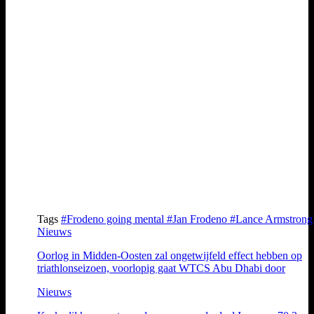
Tags
#Frodeno going mental
#Jan Frodeno
#Lance Armstrong
Nieuws
Oorlog in Midden-Oosten zal ongetwijfeld effect hebben op
triathlonseizoen, voorlopig gaat WTCS Abu Dhabi door
Nieuws