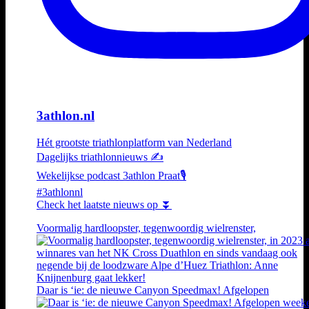
3athlon.nl
Hét grootste triathlonplatform van Nederland
Dagelijks triathlonnieuws ✍️
Wekelijkse podcast 3athlon Praat🎙️
#3athlonnl
Check het laatste nieuws op ⏬
Voormalig hardloopster, tegenwoordig wielrenster,
Daar is ‘ie: de nieuwe Canyon Speedmax! Afgelopen