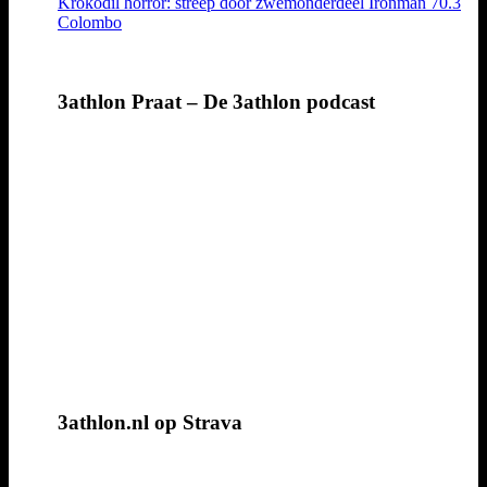
Krokodil horror: streep door zwemonderdeel Ironman 70.3
Colombo
3athlon Praat – De 3athlon podcast
3athlon.nl op Strava