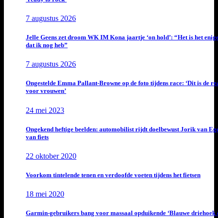
7 augustus 2026
Jelle Geens zet droom WK IM Kona jaartje ‘on hold’: “Het is het enig
dat ik nog heb”
7 augustus 2026
Ongestelde Emma Pallant-Browne op de foto tijdens race: ‘Dit is de rea
voor vrouwen’
24 mei 2023
Ongekend heftige beelden: automobilist rijdt doelbewust Jorik van E
van fiets
22 oktober 2020
Voorkom tintelende tenen en verdoofde voeten tijdens het fietsen
18 mei 2020
Garmin-gebruikers bang voor massaal opduikende ‘Blauwe driehoek 