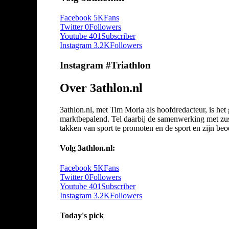
Facebook
5K
Fans
Twitter
0
Followers
Youtube
401
Subscriber
Instagram
3.2K
Followers
Instagram #Triathlon
Over 3athlon.nl
3athlon.nl, met Tim Moria als hoofdredacteur, is he
marktbepalend. Tel daarbij de samenwerking met zuste
takken van sport te promoten en de sport en zijn beoef
Volg 3athlon.nl:
Facebook
5K
Fans
Twitter
0
Followers
Youtube
401
Subscriber
Instagram
3.2K
Followers
Today's pick