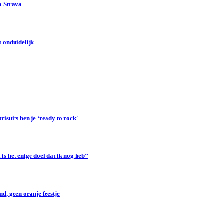
a Strava
 onduidelijk
suits ben je ‘ready to rock’
s het enige doel dat ik nog heb”
d, geen oranje feestje