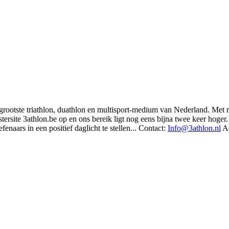
t grootste triathlon, duathlon en multisport-medium van Nederland. Met 
rsite 3athlon.be op en ons bereik ligt nog eens bijna twee keer hoger. 
enaars in een positief daglicht te stellen... Contact:
Info@3athlon.nl
Ad