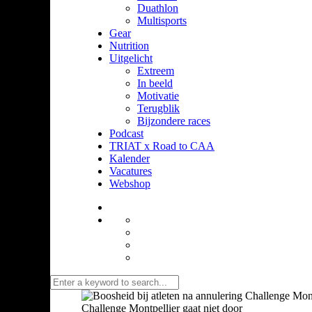
Duathlon
Multisports
Gear
Nutrition
Uitgelicht
Extreem
In beeld
Motivatie
Terugblik
Bijzondere races
Podcast
TRIAT x Road to CAA
Kalender
Vacatures
Webshop
Challenge Montpellier gaat niet door