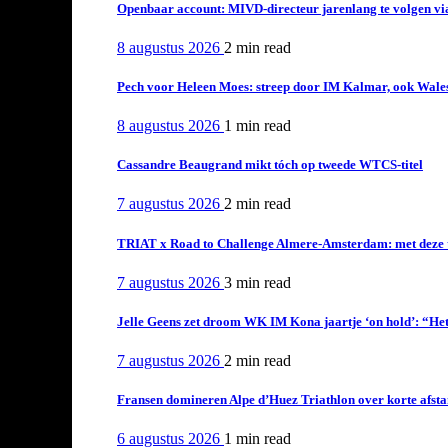
Openbaar account: MIVD-directeur jarenlang te volgen vi
8 augustus 2026
2 min
read
Pech voor Heleen Moes: streep door IM Kalmar, ook Wales
8 augustus 2026
1 min
read
Cassandre Beaugrand mikt tóch op tweede WTCS-titel
7 augustus 2026
2 min
read
TRIAT x Road to Challenge Almere-Amsterdam: met deze tri
7 augustus 2026
3 min
read
Jelle Geens zet droom WK IM Kona jaartje ‘on hold’: “Het i
7 augustus 2026
2 min
read
Fransen domineren Alpe d’Huez Triathlon over korte afstan
6 augustus 2026
1 min
read