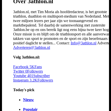
Over 3athlon.nl
3athlon.nl, met Tim Moria als hoofdredacteur, is het grootste
triathlon, duathlon en multisport-medium van Nederland. Met 
twee miljoen lezers per jaar zijn we toonaangevend en
marktbepalend. Tel daarbij de samenwerking met zustersite
3athlon.be op en ons bereik ligt nog eens bijna twee keer hoger
Onze missie is en blijft om de triathlonsport en alle aanverwan
takken van sport te promoten en de sport en zijn beoefenaars i
positief daglicht te stellen... Contact:
Info@3athlon.nl
Adverter
Adverteren@3athlon.nl
Volg 3athlon.nl:
Facebook
5K
Fans
Twitter
0
Followers
Youtube
401
Subscriber
Instagram
3.2K
Followers
Today's pick
Nieuw
Populair