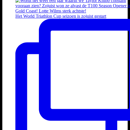
Het World Triathlon Cup seizoen is zojuist gestart