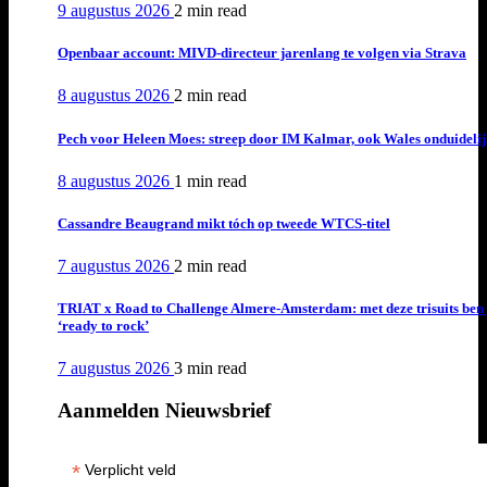
9 augustus 2026
2 min
read
Openbaar account: MIVD-directeur jarenlang te volgen via Strava
8 augustus 2026
2 min
read
Pech voor Heleen Moes: streep door IM Kalmar, ook Wales onduideli
8 augustus 2026
1 min
read
Cassandre Beaugrand mikt tóch op tweede WTCS-titel
7 augustus 2026
2 min
read
TRIAT x Road to Challenge Almere-Amsterdam: met deze trisuits ben 
‘ready to rock’
7 augustus 2026
3 min
read
Aanmelden Nieuwsbrief
*
Verplicht veld