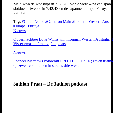
Main won de wedstrijd in 7:38:26. Noble werd – na een span
slotduel – tweede in 7:42:43 en de Japanner Jumpei Furuya de
7:43:04.
Tags
#Caleb Noble
#Cameron Main
#Ironman Western Austra
#Jumpei Furuya
Nieuws
Oppermachtige Lotte Wilms wint Ironman Western Australia, 
Visser zwaait af met vijfde plaats
Nieuws
Spencer Matthews volbrengt PROJECT SE7EN; zeven triathl
op zeven continenten in slechts drie weken
3athlon Praat – De 3athlon podcast