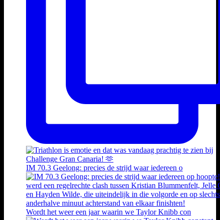
IM 70.3 Geelong: precies de strijd waar iedereen o
Wordt het weer een jaar waarin we Taylor Knibb con