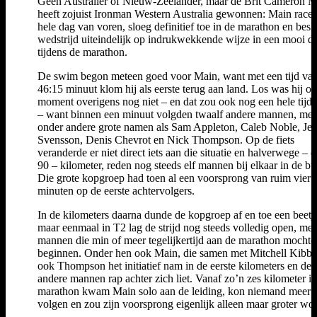
Geen Australiër of Nieuw-Zeelander, maar de Brit Cameron M
heeft zojuist Ironman Western Australia gewonnen: Main racet
hele dag van voren, sloeg definitief toe in de marathon en besli
wedstrijd uiteindelijk op indrukwekkende wijze in een mooi d
tijdens de marathon.
De swim begon meteen goed voor Main, want met een tijd va
46:15 minuut klom hij als eerste terug aan land. Los was hij op
moment overigens nog niet – en dat zou ook nog een hele tijd
– want binnen een minuut volgden twaalf andere mannen, met
onder andere grote namen als Sam Appleton, Caleb Noble, Jes
Svensson, Denis Chevrot en Nick Thompson. Op de fiets
veranderde er niet direct iets aan die situatie en halverwege – 
90 – kilometer, reden nog steeds elf mannen bij elkaar in de bu
Die grote kopgroep had toen al een voorsprong van ruim vier
minuten op de eerste achtervolgers.
In de kilometers daarna dunde de kopgroep af en toe een beetje
maar eenmaal in T2 lag de strijd nog steeds volledig open, met
mannen die min of meer tegelijkertijd aan de marathon mochte
beginnen. Onder hen ook Main, die samen met Mitchell Kibby
ook Thompson het initiatief nam in de eerste kilometers en de
andere mannen rap achter zich liet. Vanaf zo’n zes kilometer i
marathon kwam Main solo aan de leiding, kon niemand meer
volgen en zou zijn voorsprong eigenlijk alleen maar groter wo