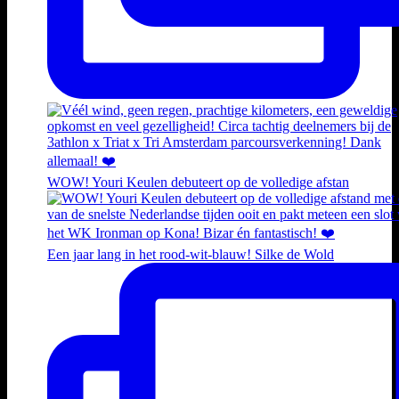
WOW! Youri Keulen debuteert op de volledige afstan
Een jaar lang in het rood-wit-blauw! Silke de Wold