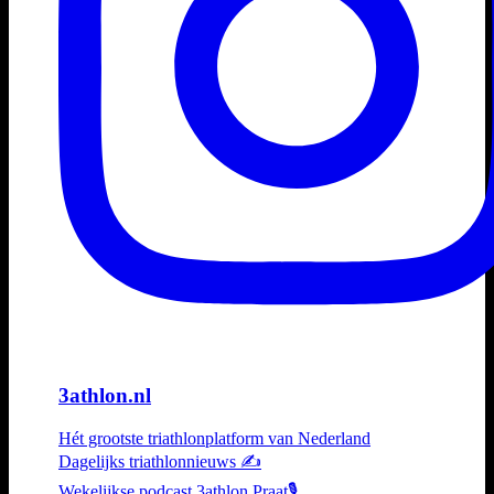
3athlon.nl
Hét grootste triathlonplatform van Nederland
Dagelijks triathlonnieuws ✍️
Wekelijkse podcast 3athlon Praat🎙️