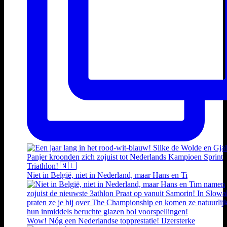
Niet in België, niet in Nederland, maar Hans en Ti
Wow! Nóg een Nederlandse topprestatie! IJzersterke