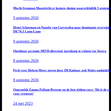
Mocht Ironman Maastricht er komen, datum waarschijnlijk 5 septemb
9 augustus 2026
Henri Schoeman en Natalie van Coevorden naar dominante overwinn
IM 70.3 Lapu-Lapu
9 augustus 2026
Openbaar account: MIVD-directeur jarenlang te volgen via Strava
8 augustus 2026
Pech voor Heleen Moes: streep door IM Kalmar, ook Wales onduideli
8 augustus 2026
Ongestelde Emma Pallant-Browne op de foto tijdens race: ‘Dit is de rea
voor vrouwen’
24 mei 2023