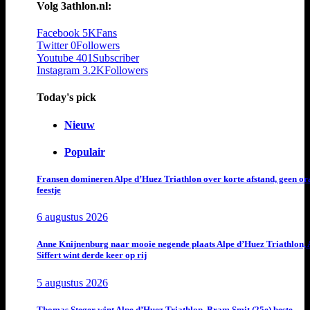
Volg 3athlon.nl:
Facebook
5K
Fans
Twitter
0
Followers
Youtube
401
Subscriber
Instagram
3.2K
Followers
Today's pick
Nieuw
Populair
Fransen domineren Alpe d’Huez Triathlon over korte afstand, geen or
feestje
6 augustus 2026
Anne Knijnenburg naar mooie negende plaats Alpe d’Huez Triathlon, 
Siffert wint derde keer op rij
5 augustus 2026
Thomas Steger wint Alpe d’Huez Triathlon, Bram Smit (25e) beste