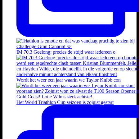
IM 70.3 Geelong: precies de strijd waar iedereen o
Wordt het weer een jaar waarin we Taylor Knibb con
Het World Triathlon Cup seizoen is zojuist gestart