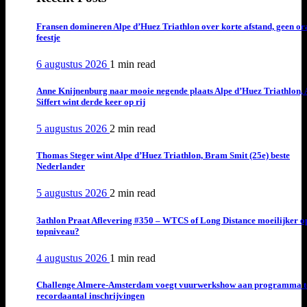
Fransen domineren Alpe d’Huez Triathlon over korte afstand, geen or
feestje
6 augustus 2026
1 min
read
Anne Knijnenburg naar mooie negende plaats Alpe d’Huez Triathlon, 
Siffert wint derde keer op rij
5 augustus 2026
2 min
read
Thomas Steger wint Alpe d’Huez Triathlon, Bram Smit (25e) beste
Nederlander
5 augustus 2026
2 min
read
3athlon Praat Aflevering #350 – WTCS of Long Distance moeilijker o
topniveau?
4 augustus 2026
1 min
read
Challenge Almere-Amsterdam voegt vuurwerkshow aan programma t
recordaantal inschrijvingen