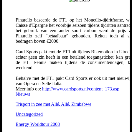
Pinarello baseerde de FT1 op het Monetllo-tijdritframe, w
Caisse d'Epargne het voorbije seizoen tijdens tijdritten aantrad
het gebruik van een ander soort carbon werd de prijs v
Pinarello zelf "betaalbaar" gehouden. Reken toch al s
bedragen boven €2000.
Card Sports pakt emt de FT1 uit tijdens Bikemotion in Utrech
echter geen zin heeft in een betalend toegangsticket, kan grat
de FT1 kennis maken tijdens de consumentendagen, k
weekend.
Behalve met de FT1 pakt Card Sports er ook uit met nieuwi
van Opera en Selle Italia.
Meer info op:
http://www.cardsports.nl/content_173.asp
Nieuws
Trisport in zee met Allé, Allé, Zimbabwe
Uncategorized
Energy Worldtour 2008