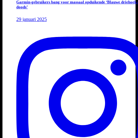
Garmin-gebruikers bang voor massaal opduikende ‘Blauwe driehoek 
doods’
29 januari 2025