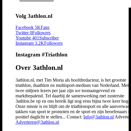
Volg 3athlon.nl
Facebook
5K
Fans
Twitter
0
Followers
Youtube
401
Subscriber
Instagram
3.2K
Followers
Instagram #Triathlon
Over 3athlon.nl
3athlon.nl, met Tim Moria als hoofdredacteur, is het grootste
triathlon, duathlon en multisport-medium van Nederland. Met 
twee miljoen lezers per jaar zijn we toonaangevend en
marktbepalend. Tel daarbij de samenwerking met zustersite
3athlon.be op en ons bereik ligt nog eens bijna twee keer hoger
Onze missie is en blijft om de triathlonsport en alle aanverwan
takken van sport te promoten en de sport en zijn beoefenaars i
positief daglicht te stellen... Contact:
Info@3athlon.nl
Adverter
Adverteren@3athlon.nl