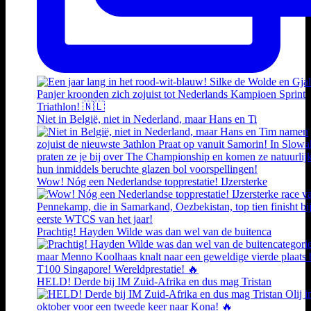
Niet in België, niet in Nederland, maar Hans en Ti
Wow! Nóg een Nederlandse topprestatie! IJzersterke
Prachtig! Hayden Wilde was dan wel van de buitenca
HELD! Derde bij IM Zuid-Afrika en dus mag Tristan