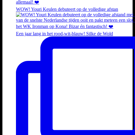
WOW! Youri Keulen debuteert op de volledige afstan
Een jaar lang in het rood-wit-blauw! Silke de Wold