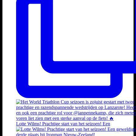
Lotte Wilms! Prachtige start van het seizoen! Een