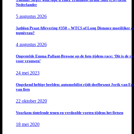
Nederlander
5 augustus 2026
3athlon Praat Aflevering #350 – WTCS of Long Distance moeilijker o
topniveau?
4 augustus 2026
Ongestelde Emma Pallant-Browne op de foto tijdens race: ‘Dit is de rea
voor vrouwen’
24 mei 2023
Ongekend heftige beelden: automobilist rijdt doelbewust Jorik van E
van fiets
22 oktober 2020
Voorkom tintelende tenen en verdoofde voeten tijdens het fietsen
18 mei 2020