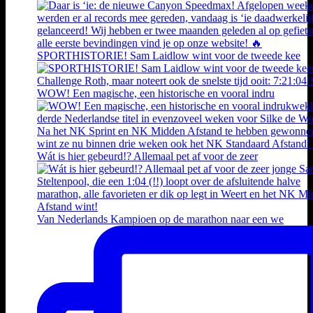
SPORTHISTORIE! Sam Laidlow wint voor de tweede kee
WOW! Een magische, een historische en vooral indru
Wát is hier gebeurd!? Allemaal pet af voor de zeer
Van Nederlands Kampioen op de marathon naar een we