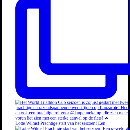
Lotte Wilms! Prachtige start van het seizoen! Een