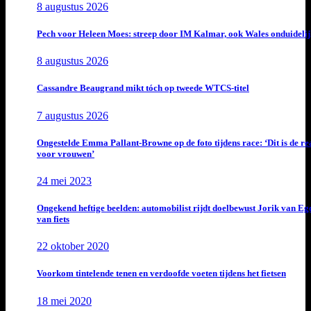
8 augustus 2026
Pech voor Heleen Moes: streep door IM Kalmar, ook Wales onduideli
8 augustus 2026
Cassandre Beaugrand mikt tóch op tweede WTCS-titel
7 augustus 2026
Ongestelde Emma Pallant-Browne op de foto tijdens race: ‘Dit is de rea
voor vrouwen’
24 mei 2023
Ongekend heftige beelden: automobilist rijdt doelbewust Jorik van E
van fiets
22 oktober 2020
Voorkom tintelende tenen en verdoofde voeten tijdens het fietsen
18 mei 2020