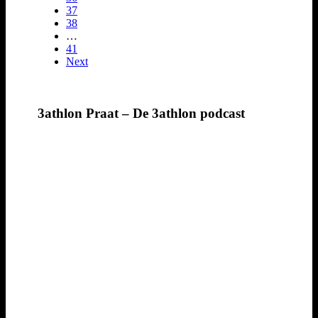
37
38
…
41
Next
3athlon Praat – De 3athlon podcast