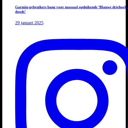
Garmin-gebruikers bang voor massaal opduikende ‘Blauwe driehoek 
doods’
29 januari 2025