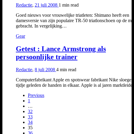
Redactie
,
21 juli 2008
1 min
read
Goed nieuws voor vrouwelijke triatleten: Shimano heeft een
damesversie van zijn populaire TR-50 triatlonschoen op de ma
gebracht. In vergelijking…
Gear
Getest : Lance Armstrong als
persoonlijke trainer
Redactie
,
8 juli 2008
4 min
read
Computerfabrikant Apple en spotswear fabrikant Nike sloegen
tijdje geleden de handen in elkaar. Apple is al jaren marktleid
Previous
1
…
32
33
34
35
36