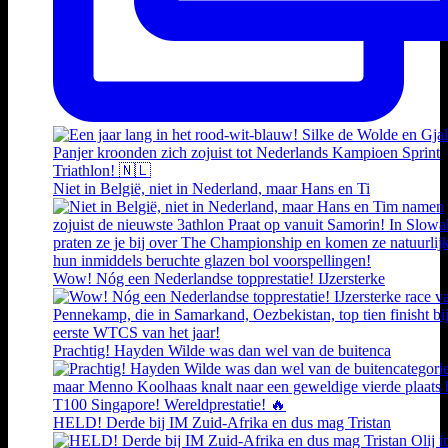
Niet in België, niet in Nederland, maar Hans en Ti
Wow! Nóg een Nederlandse topprestatie! IJzersterke
Prachtig! Hayden Wilde was dan wel van de buitenca
HELD! Derde bij IM Zuid-Afrika en dus mag Tristan