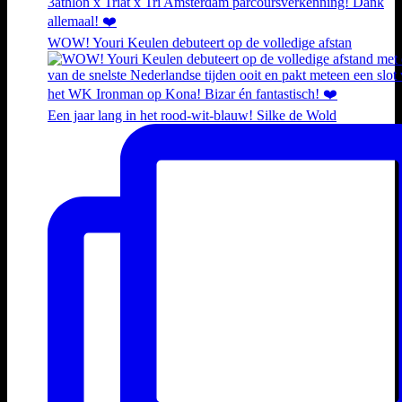
WOW! Youri Keulen debuteert op de volledige afstan
Een jaar lang in het rood-wit-blauw! Silke de Wold