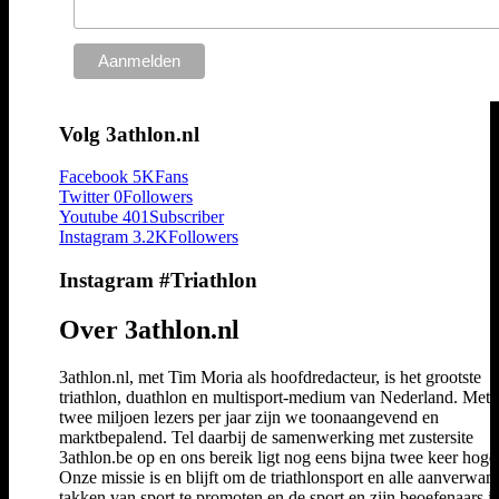
Volg 3athlon.nl
Facebook
5K
Fans
Twitter
0
Followers
Youtube
401
Subscriber
Instagram
3.2K
Followers
Instagram #Triathlon
Over 3athlon.nl
3athlon.nl, met Tim Moria als hoofdredacteur, is het grootste
triathlon, duathlon en multisport-medium van Nederland. Met 
twee miljoen lezers per jaar zijn we toonaangevend en
marktbepalend. Tel daarbij de samenwerking met zustersite
3athlon.be op en ons bereik ligt nog eens bijna twee keer hoger
Onze missie is en blijft om de triathlonsport en alle aanverwan
takken van sport te promoten en de sport en zijn beoefenaars i