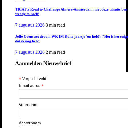
TRIAT x Road to Challenge Almere-Amsterdam: met deze trisuits ben 
‘ready to rock’
7 augustus 2026
3 min
read
Jelle Geens zet droom WK IM Kona jaartje ‘on hold’: “Het is het enig
dat ik nog heb”
7 augustus 2026
2 min
read
Aanmelden Nieuwsbrief
*
Verplicht veld
*
Email adres
Voornaam
Achternaam