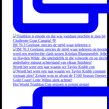
IM 70.3 Geelong: precies de strijd waar iedereen o
Wordt het weer een jaar waarin we Taylor Knibb con
Het World Triathlon Cup seizoen is zojuist gestart