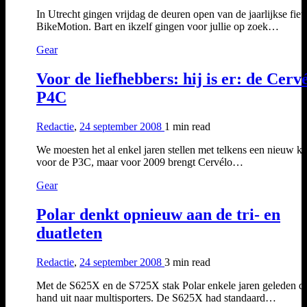
In Utrecht gingen vrijdag de deuren open van de jaarlijkse fiet
BikeMotion. Bart en ikzelf gingen voor jullie op zoek…
Gear
Voor de liefhebbers: hij is er: de Cerv
P4C
Redactie
,
24 september 2008
1 min
read
We moesten het al enkel jaren stellen met telkens een nieuw kl
voor de P3C, maar voor 2009 brengt Cervélo…
Gear
Polar denkt opnieuw aan de tri- en
duatleten
Redactie
,
24 september 2008
3 min
read
Met de S625X en de S725X stak Polar enkele jaren geleden d
hand uit naar multisporters. De S625X had standaard…