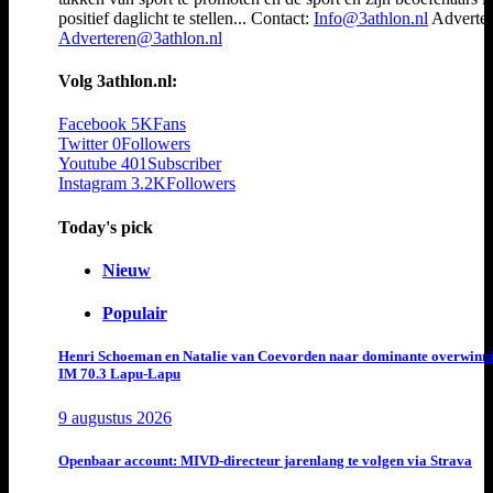
positief daglicht te stellen... Contact:
Info@3athlon.nl
Adverter
Adverteren@3athlon.nl
Volg 3athlon.nl:
Facebook
5K
Fans
Twitter
0
Followers
Youtube
401
Subscriber
Instagram
3.2K
Followers
Today's pick
Nieuw
Populair
Henri Schoeman en Natalie van Coevorden naar dominante overwinn
IM 70.3 Lapu-Lapu
9 augustus 2026
Openbaar account: MIVD-directeur jarenlang te volgen via Strava