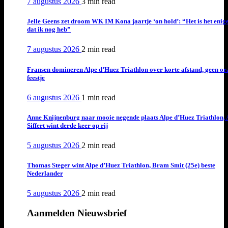
7 augustus 2026
3 min
read
Jelle Geens zet droom WK IM Kona jaartje ‘on hold’: “Het is het enig
dat ik nog heb”
7 augustus 2026
2 min
read
Fransen domineren Alpe d’Huez Triathlon over korte afstand, geen or
feestje
6 augustus 2026
1 min
read
Anne Knijnenburg naar mooie negende plaats Alpe d’Huez Triathlon, 
Siffert wint derde keer op rij
5 augustus 2026
2 min
read
Thomas Steger wint Alpe d’Huez Triathlon, Bram Smit (25e) beste
Nederlander
5 augustus 2026
2 min
read
Aanmelden Nieuwsbrief