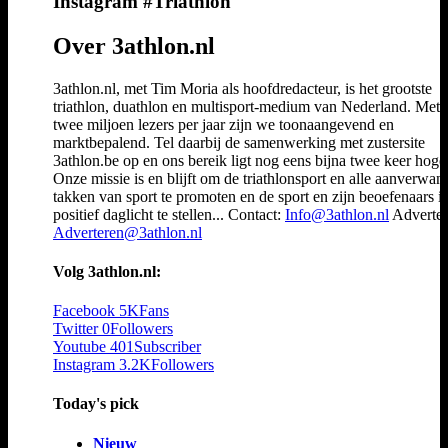
Instagram #Triathlon
Over 3athlon.nl
3athlon.nl, met Tim Moria als hoofdredacteur, is het grootste
triathlon, duathlon en multisport-medium van Nederland. Met 
twee miljoen lezers per jaar zijn we toonaangevend en
marktbepalend. Tel daarbij de samenwerking met zustersite
3athlon.be op en ons bereik ligt nog eens bijna twee keer hoger
Onze missie is en blijft om de triathlonsport en alle aanverwan
takken van sport te promoten en de sport en zijn beoefenaars i
positief daglicht te stellen... Contact:
Info@3athlon.nl
Adverter
Adverteren@3athlon.nl
Volg 3athlon.nl:
Facebook
5K
Fans
Twitter
0
Followers
Youtube
401
Subscriber
Instagram
3.2K
Followers
Today's pick
Nieuw