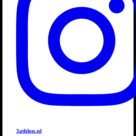
3athlon.nl