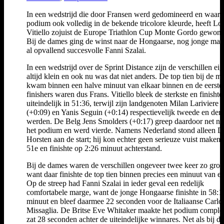
In een wedstrijd die door Fransen werd gedomineerd en waar 
podium ook volledig in de bekende tricolore kleurde, heeft Lo
Vitiello zojuist de Europe Triathlon Cup Monte Gordo gewon
Bij de dames ging de winst naar de Hongaarse, nog jonge maa
al opvallend succesvolle Fanni Szalai.
In een wedstrijd over de Sprint Distance zijn de verschillen eig
altijd klein en ook nu was dat niet anders. De top tien bij de 
kwam binnen een halve minuut van elkaar binnen en de eerste 
finishers waren dus Frans. Vitiello bleek de sterkste en finishte
uiteindelijk in 51:36, terwijl zijn landgenoten Milan Lariviere
(+0:09) en Yanis Seguin (+0:14) respectievelijk tweede en der
werden. De Belg Jens Smolders (+0:17) greep daardoor net na
het podium en werd vierde. Namens Nederland stond alleen D
Horsten aan de start; hij kon echter geen serieuze vuist maken
51e en finishte op 2:26 minuut achterstand.
Bij de dames waren de verschillen ongeveer twee keer zo groo
want daar finishte de top tien binnen precies een minuut van el
Op de streep had Fanni Szalai in ieder geval een redelijk
comfortabele marge, want de jonge Hongaarse finishte in 58:1
minuut en bleef daarmee 22 seconden voor de Italiaanse Carlot
Missaglia. De Britse Eve Whitaker maakte het podium comple
zat 28 seconden achter de uiteindelijke winnares. Net als bij de