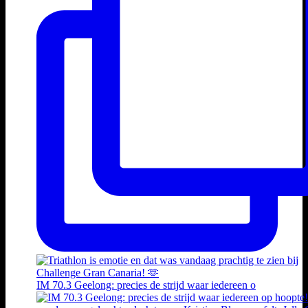
IM 70.3 Geelong: precies de strijd waar iedereen o