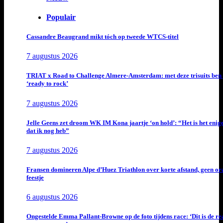
Populair
Cassandre Beaugrand mikt tóch op tweede WTCS-titel
7 augustus 2026
TRIAT x Road to Challenge Almere-Amsterdam: met deze trisuits ben 
‘ready to rock’
7 augustus 2026
Jelle Geens zet droom WK IM Kona jaartje ‘on hold’: “Het is het enig
dat ik nog heb”
7 augustus 2026
Fransen domineren Alpe d’Huez Triathlon over korte afstand, geen or
feestje
6 augustus 2026
Ongestelde Emma Pallant-Browne op de foto tijdens race: ‘Dit is de rea