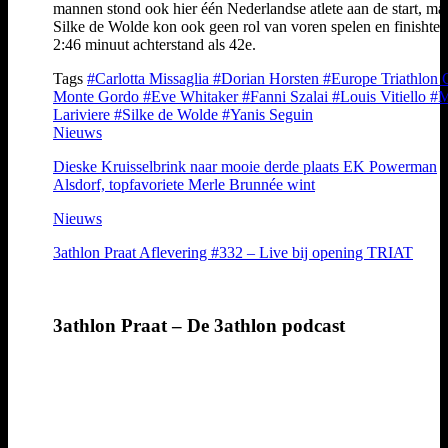
mannen stond ook hier één Nederlandse atlete aan de start, ma
Silke de Wolde kon ook geen rol van voren spelen en finishte 
2:46 minuut achterstand als 42e.
Tags
#Carlotta Missaglia
#Dorian Horsten
#Europe Triathlon
Monte Gordo
#Eve Whitaker
#Fanni Szalai
#Louis Vitiello
#M
Lariviere
#Silke de Wolde
#Yanis Seguin
Nieuws
Dieske Kruisselbrink naar mooie derde plaats EK Powerman
Alsdorf, topfavoriete Merle Brunnée wint
Nieuws
3athlon Praat Aflevering #332 – Live bij opening TRIAT
3athlon Praat – De 3athlon podcast