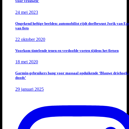
voor vrouwen’
24 mei 2023
Ongekend heftige beelden: automobilist rijdt doelbewust Jorik van E
van fiets
22 oktober 2020
Voorkom tintelende tenen en verdoofde voeten tijdens het fietsen
18 mei 2020
Garmin-gebruikers bang voor massaal opduikende ‘Blauwe driehoek 
doods’
29 januari 2025