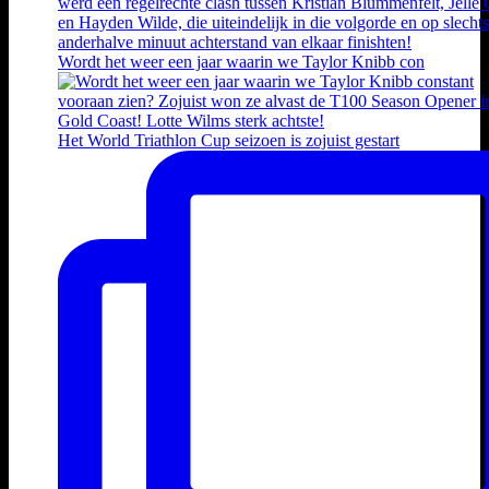
Wordt het weer een jaar waarin we Taylor Knibb con
Het World Triathlon Cup seizoen is zojuist gestart