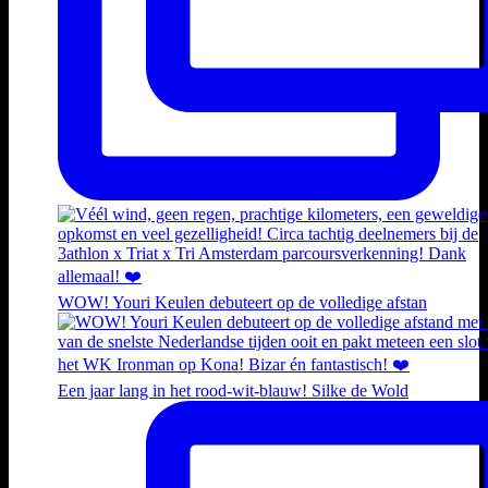
WOW! Youri Keulen debuteert op de volledige afstan
Een jaar lang in het rood-wit-blauw! Silke de Wold