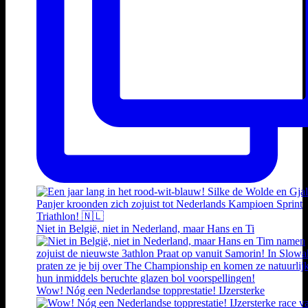
Niet in België, niet in Nederland, maar Hans en Ti
Wow! Nóg een Nederlandse topprestatie! IJzersterke