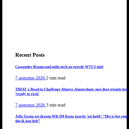
Recent Posts
Cassandre Beaugrand mikt tóch op tweede WTCS-titel
7 augustus 2026
2 min
read
TRIAT x Road to Challenge Almere-Amsterdam: met deze trisuits ben 
‘ready to rock’
7 augustus 2026
3 min
read
Jelle Geens zet droom WK IM Kona jaartje ‘on hold’: “Het is het enig
dat ik nog heb”