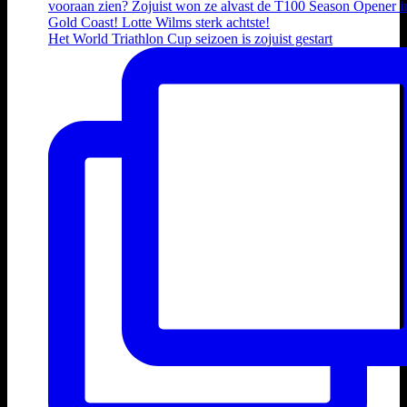
Het World Triathlon Cup seizoen is zojuist gestart