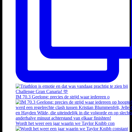
IM 70.3 Geelong: precies de strijd waar iedereen o
Wordt het weer een jaar waarin we Taylor Knibb con