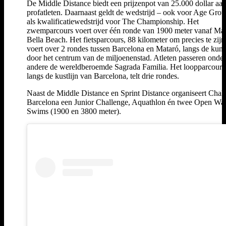
De Middle Distance biedt een prijzenpot van 25.000 dollar aa
profatleten. Daarnaast geldt de wedstrijd – ook voor Age Grou
als kwalificatiewedstrijd voor The Championship. Het
zwemparcours voert over één ronde van 1900 meter vanaf Ma
Bella Beach. Het fietsparcours, 88 kilometer om precies te zijn
voert over 2 rondes tussen Barcelona en Mataró, langs de kuns
door het centrum van de miljoenenstad. Atleten passeren onder
andere de wereldberoemde Sagrada Familia. Het loopparcours
langs de kustlijn van Barcelona, telt drie rondes.
Naast de Middle Distance en Sprint Distance organiseert Chal
Barcelona een Junior Challenge, Aquathlon én twee Open Wat
Swims (1900 en 3800 meter).