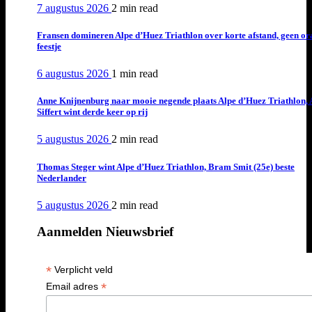
7 augustus 2026
2 min
read
Fransen domineren Alpe d’Huez Triathlon over korte afstand, geen or
feestje
6 augustus 2026
1 min
read
Anne Knijnenburg naar mooie negende plaats Alpe d’Huez Triathlon, 
Siffert wint derde keer op rij
5 augustus 2026
2 min
read
Thomas Steger wint Alpe d’Huez Triathlon, Bram Smit (25e) beste
Nederlander
5 augustus 2026
2 min
read
Aanmelden Nieuwsbrief
*
Verplicht veld
*
Email adres