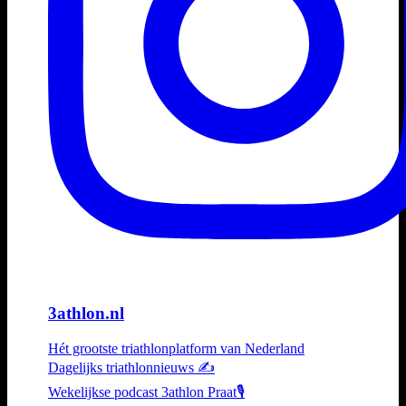
3athlon.nl
Hét grootste triathlonplatform van Nederland
Dagelijks triathlonnieuws ✍️
Wekelijkse podcast 3athlon Praat🎙️