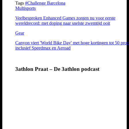
Tags
#Challenge Barcelona
Multisports
Veelbesproken Enhanced Games zorgen nu voor eerste
wereldrecord: met doping naar snelste zwemtijd ooit
Gear
Canyon viert 'World Bike Day' met hoge kortingen tot 50 proc
inclusief Speedmax en Aeroad
3athlon Praat – De 3athlon podcast