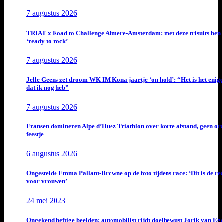
7 augustus 2026
TRIAT x Road to Challenge Almere-Amsterdam: met deze trisuits ben 
‘ready to rock’
7 augustus 2026
Jelle Geens zet droom WK IM Kona jaartje ‘on hold’: “Het is het enig
dat ik nog heb”
7 augustus 2026
Fransen domineren Alpe d’Huez Triathlon over korte afstand, geen or
feestje
6 augustus 2026
Ongestelde Emma Pallant-Browne op de foto tijdens race: ‘Dit is de rea
voor vrouwen’
24 mei 2023
Ongekend heftige beelden: automobilist rijdt doelbewust Jorik van E