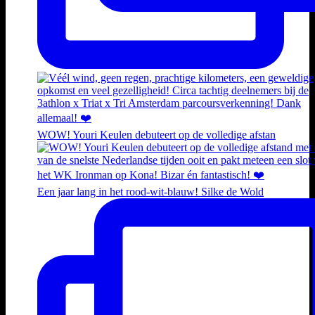
WOW! Youri Keulen debuteert op de volledige afstan
Een jaar lang in het rood-wit-blauw! Silke de Wold