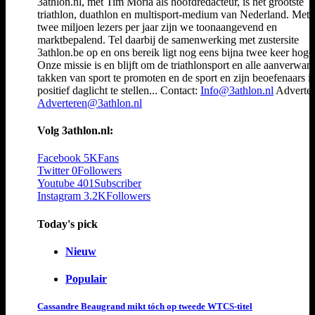
3athlon.nl, met Tim Moria als hoofdredacteur, is het grootste
triathlon, duathlon en multisport-medium van Nederland. Met 
twee miljoen lezers per jaar zijn we toonaangevend en
marktbepalend. Tel daarbij de samenwerking met zustersite
3athlon.be op en ons bereik ligt nog eens bijna twee keer hoger
Onze missie is en blijft om de triathlonsport en alle aanverwan
takken van sport te promoten en de sport en zijn beoefenaars i
positief daglicht te stellen... Contact:
Info@3athlon.nl
Adverter
Adverteren@3athlon.nl
Volg 3athlon.nl:
Facebook
5K
Fans
Twitter
0
Followers
Youtube
401
Subscriber
Instagram
3.2K
Followers
Today's pick
Nieuw
Populair
Cassandre Beaugrand mikt tóch op tweede WTCS-titel