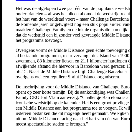
Het was de afgelopen twee jaar één van de populairste wedstri
onder triatleten – al was het alleen al omdat de wedstrijd recht
het hart van de wereldstad voert – maar Challenge Barcelona 
de komende jaren ongetwijfeld nog een stuk populairder: van
maakten Challenge Family en de lokale organisatie namelijk 
dat de wedstrijd een bijzonder veel gevraagde Middle Distanc
het programma toevoegt.
Overigens vormt de Middle Distance geen échte toevoeging op
al bestaande programma, maar vervangt de afstand van 1900 
zwemmen, 88 kilometer fietsen en 21.1 kilometer hardlopen d
afwijkende afstand die hiervoor in Barcelona werd geracet: 15
56-15. Naast de Middle Distance blijft Challenge Barcelona
overigens wel een reguliere Sprint Distance organiseren.
De inschrijving voor de Middle Distance van Challenge Barce
opent op zeer korte termijn. Bij de aankondiging was Challen
Family CEO Jort Vlam aanwezig. “Challenge Barcelona is al 
iconische wedstrijd op de kalender. Het is een groot privilege
een Middle Distance aan het programma toe te voegen. Ik wil
iedereen bedanken die dit mogelijk heeft gemaakt. We kijken e
uit om Middle Distance racing naar het hart van één van Europ
meest spectaculaire steden te brengen.”