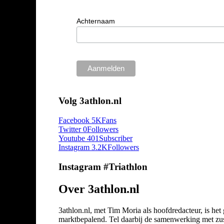
Achternaam
Volg 3athlon.nl
Facebook
5K
Fans
Twitter
0
Followers
Youtube
401
Subscriber
Instagram
3.2K
Followers
Instagram #Triathlon
Over 3athlon.nl
3athlon.nl, met Tim Moria als hoofdredacteur, is he
marktbepalend. Tel daarbij de samenwerking met zuste