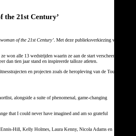
 the 21st Century’
woman of the 21st Century’
. Met deze publieksverkiezing worden
: ze won alle 13 wedstrijden waarin ze aan de start verscheen,
 dan tien jaar stand en inspireerde talloze atleten.
 fitnesstrajecten en projecten zoals de heropleving van de Tour de
rtlist, alongside a suite of phenomenal, game-changing
ange that I could never have imagined and am so grateful
ca Ennis-Hill, Kelly Holmes, Laura Kenny, Nicola Adams en