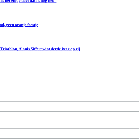
s het enige doel dat ik nog heb”
d, geen oranje feestje
iathlon, Alanis Siffert wint derde keer op rij