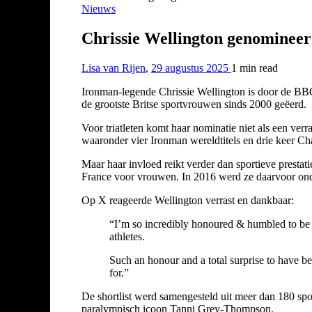
Nieuws
Chrissie Wellington genominee
Lisa van Rijen
,
29 augustus 2025
1 min
read
Ironman-legende Chrissie Wellington is door de BBC
de grootste Britse sportvrouwen sinds 2000 geëerd.
Voor triatleten komt haar nominatie niet als een verr
waaronder vier Ironman wereldtitels en drie keer Cha
Maar haar invloed reikt verder dan sportieve prestati
France voor vrouwen. In 2016 werd ze daarvoor on
Op X reageerde Wellington verrast en dankbaar:
“I’m so incredibly honoured & humbled to be 
athletes.
Such an honour and a total surprise to have b
for.”
De shortlist werd samengesteld uit meer dan 180 sp
paralympisch icoon Tanni Grey-Thompson.