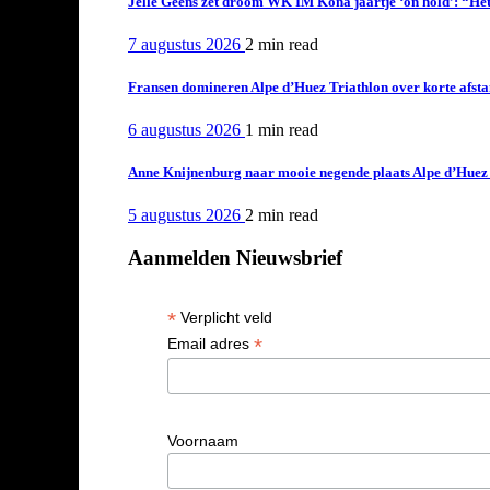
Jelle Geens zet droom WK IM Kona jaartje ‘on hold’: “Het i
7 augustus 2026
2 min
read
Fransen domineren Alpe d’Huez Triathlon over korte afstan
6 augustus 2026
1 min
read
Anne Knijnenburg naar mooie negende plaats Alpe d’Huez Tr
5 augustus 2026
2 min
read
Aanmelden Nieuwsbrief
*
Verplicht veld
*
Email adres
Voornaam