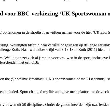
rd voor BBC-verkiezing ‘UK Sportswoman of
 opgenomen in de shortlist van vijftien namen voor de titel
‘UK Sports
assing. Wellington bleef in haar carrière ongeslagen op de lange afstand
llenge Roth. Haar wereldbeste tijd van 8:18:13 in Roth (2011) hield meer
es. Wellington zet zich al jaren in voor vrouwen in de sport, inclusieve
derscheiden met een OBE.
on the @bbc5live Breakfast ‘UK’s sportswoman of the 21st century’ sho
een included. Sport changed my life and gave me a platform to drive ch
ortvrouwen uit 50 disciplines. Onder de genomineerden zijn o.a. Jessi