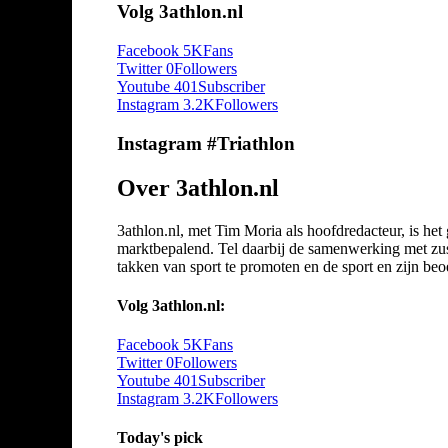
Volg 3athlon.nl
Facebook
5K
Fans
Twitter
0
Followers
Youtube
401
Subscriber
Instagram
3.2K
Followers
Instagram #Triathlon
Over 3athlon.nl
3athlon.nl, met Tim Moria als hoofdredacteur, is he
marktbepalend. Tel daarbij de samenwerking met zuste
takken van sport te promoten en de sport en zijn beoef
Volg 3athlon.nl:
Facebook
5K
Fans
Twitter
0
Followers
Youtube
401
Subscriber
Instagram
3.2K
Followers
Today's pick