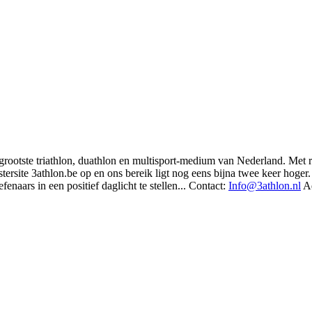
t grootste triathlon, duathlon en multisport-medium van Nederland. Met 
rsite 3athlon.be op en ons bereik ligt nog eens bijna twee keer hoger. 
enaars in een positief daglicht te stellen... Contact:
Info@3athlon.nl
Ad