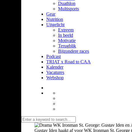
Duathlon
Multisports
Gear
Nutrition
Uitgelicht
Extreem
In beeld
Motivatie
Terugblik
Bijzondere races
Podcast
TRIAT x Road to CAA
Kalender
Vacatures
Webshop
Gustav Iden haakt af voor WK Ironman St. George (