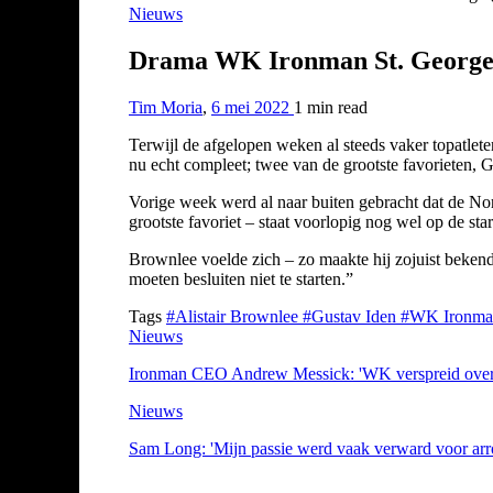
Nieuws
Drama WK Ironman St. George: 
Tim Moria
,
6 mei 2022
1 min
read
Terwijl de afgelopen weken al steeds vaker topatlete
nu echt compleet; twee van de grootste favorieten, Gu
Vorige week werd al naar buiten gebracht dat de No
grootste favoriet – staat voorlopig nog wel op de star
Brownlee voelde zich – zo maakte hij zojuist bekend –
moeten besluiten niet te starten.”
Tags
#Alistair Brownlee
#Gustav Iden
#WK Ironman
Nieuws
Ironman CEO Andrew Messick: 'WK verspreid over t
Nieuws
Sam Long: 'Mijn passie werd vaak verward voor ar