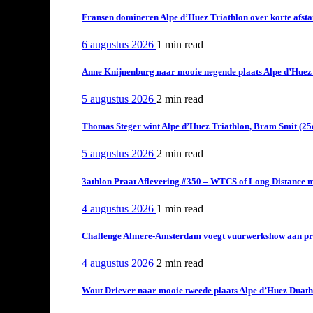
Fransen domineren Alpe d’Huez Triathlon over korte afstan
6 augustus 2026
1 min
read
Anne Knijnenburg naar mooie negende plaats Alpe d’Huez Tr
5 augustus 2026
2 min
read
Thomas Steger wint Alpe d’Huez Triathlon, Bram Smit (25
5 augustus 2026
2 min
read
3athlon Praat Aflevering #350 – WTCS of Long Distance m
4 augustus 2026
1 min
read
Challenge Almere-Amsterdam voegt vuurwerkshow aan pro
4 augustus 2026
2 min
read
Wout Driever naar mooie tweede plaats Alpe d’Huez Duath