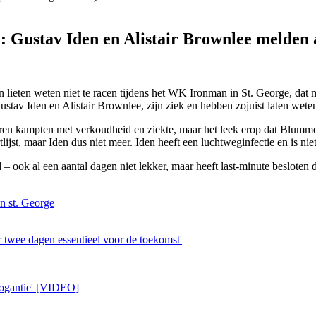
Gustav Iden en Alistair Brownlee melden 
n lieten weten niet te racen tijdens het WK Ironman in St. George, dat 
stav Iden en Alistair Brownlee, zijn ziek en hebben zojuist laten weten 
ren kampten met verkoudheid en ziekte, maar het leek erop dat Blummen
tlijst, maar Iden dus niet meer. Iden heeft een luchtweginfectie en is niet
 ook al een aantal dagen niet lekker, maar heeft last-minute besloten d
 st. George
wee dagen essentieel voor de toekomst'
rogantie' [VIDEO]