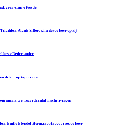
d, geen oranje feestje
iathlon, Alanis Siffert wint derde keer op rij
e) beste Nederlander
oeilijker op topniveau?
gramma toe, recordaantal inschrijvingen
lon, Emile Blondel-Hermant wint voor zesde keer