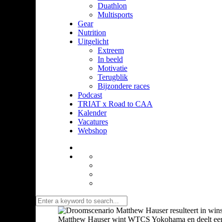
Duathlon
Multisports
Gear
Nutrition
Uitgelicht
Extreem
In beeld
Motivatie
Terugblik
Bijzondere races
Podcast
TRIAT x Road to CAA
Kalender
Vacatures
Webshop
Matthew Hauser wint WTCS Yokohama en deelt eerste