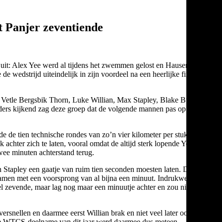
 Panjer zeventiende
it: Alex Yee werd al tijdens het zwemmen gelost en Hauser had
de wedstrijd uiteindelijk in zijn voordeel na een heerlijke finale.
 Vetle Bergsbik Thorn, Luke Willian, Max Stapley, Blake Bullard,
ers kijkend zag deze groep dat de volgende mannen pas op een
e de tien technische rondes van zo’n vier kilometer per stuk hun
achter zich te laten, vooral omdat de altijd sterk lopende Yee
wee minuten achterstand terug.
n Stapley een gaatje van ruim tien seconden moesten laten. Dat gat
kwamen met een voorsprong van al bijna een minuut. Indrukwekkend
el zevende, maar lag nog maar een minuutje achter en zou niet veel
versnellen en daarmee eerst Willian brak en niet veel later ook
ste WTCS-deelname van dit jaar werd daarmee dus meteen