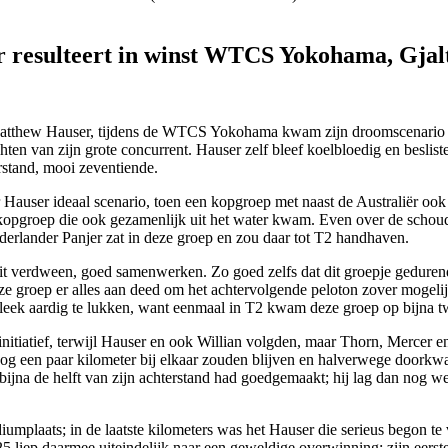
resulteert in winst WTCS Yokohama, Gjalt
Matthew Hauser, tijdens de WTCS Yokohama kwam zijn droomscenario u
ten van zijn grote concurrent. Hauser zelf bleef koelbloedig en besliste 
erstand, mooi zeventiende.
Hauser ideaal scenario, toen een kopgroep met naast de Australiër ook
opgroep die ook gezamenlijk uit het water kwam. Even over de schoud
derlander Panjer zat in deze groep en zou daar tot T2 handhaven.
uit verdween, goed samenwerken. Zo goed zelfs dat dit groepje gedurend
 groep er alles aan deed om het achtervolgende peloton zover mogelijk 
leek aardig te lukken, want eenmaal in T2 kwam deze groep op bijna t
initiatief, terwijl Hauser en ook Willian volgden, maar Thorn, Mercer e
s nog een paar kilometer bij elkaar zouden blijven en halverwege door
 bijna de helft van zijn achterstand had goedgemaakt; hij lag dan nog w
umplaats; in de laatste kilometers was het Hauser die serieus begon te 
liep daarmee uiteindelijk naar een geweldige overwinning; zijn eer