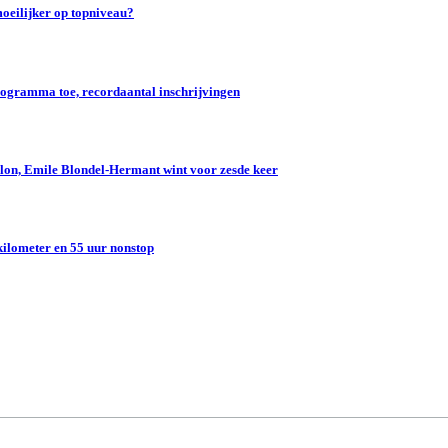
oeilijker op topniveau?
gramma toe, recordaantal inschrijvingen
lon, Emile Blondel-Hermant wint voor zesde keer
kilometer en 55 uur nonstop