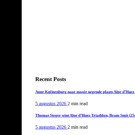
Recent Posts
Anne Knijnenburg naar mooie negende plaats Alpe d’Huez Tr
5 augustus 2026
2 min
read
Thomas Steger wint Alpe d’Huez Triathlon, Bram Smit (25
5 augustus 2026
2 min
read