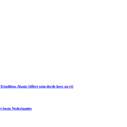
iathlon, Alanis Siffert wint derde keer op rij
e) beste Nederlander