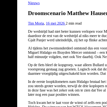
Nieuws
Droomscenario Matthew Hauser 
Tim Moria
,
16 mei 2026
2 min
read
De wedstrijd had niet beter kunnen verlopen voor 
daardoor de rest van de wedstrijd al niks meer te duch
Gjalt Panjer werd uiteindelijk, zij het op flinke acht
Al tijdens het zwemonderdeel ontstond dus een voor 
Miguel Hidalgo en Brayden Mercer ontstond – een k
half minuutje volgden, met ook Yee daarbij. Ook Ne
Op de fiets bleef de kopgroep, waar alleen Bullard 
voorsprong gestaag zag groeien. Logisch ook dat deze
daarmee vroegtijdig uitgeschakeld kon worden. Dat 
In de eerste loopkilometers nam Hidalgo brutaal het 
zou steeds groter worden, terwijl de drie koploper
in deze fase was het zeker ook om te zien dat Yee al
later nog een paar posities winnen.
Toch kwam het te laat voor de winst of zelfs een podi
Hidalgo. De winnaar van het WTCS-klassement 2025 