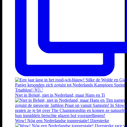
Niet in België, niet in Nederland, maar Hans en Ti
Wow! Nóg een Nederlandse topprestatie! IJzersterke