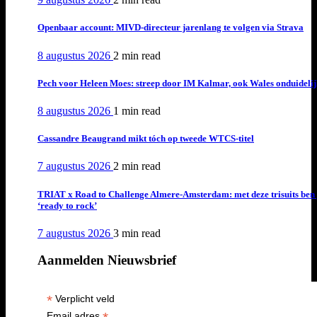
Openbaar account: MIVD-directeur jarenlang te volgen via Strava
8 augustus 2026
2 min
read
Pech voor Heleen Moes: streep door IM Kalmar, ook Wales onduideli
8 augustus 2026
1 min
read
Cassandre Beaugrand mikt tóch op tweede WTCS-titel
7 augustus 2026
2 min
read
TRIAT x Road to Challenge Almere-Amsterdam: met deze trisuits ben 
‘ready to rock’
7 augustus 2026
3 min
read
Aanmelden Nieuwsbrief
*
Verplicht veld
Email adres