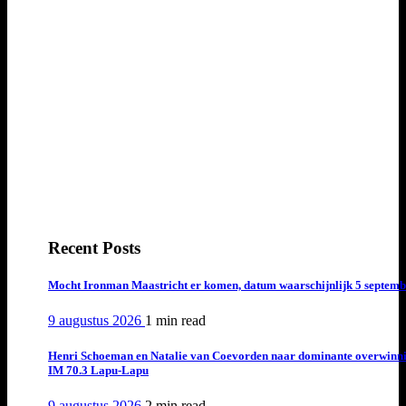
Recent Posts
Mocht Ironman Maastricht er komen, datum waarschijnlijk 5 septemb
9 augustus 2026
1 min
read
Henri Schoeman en Natalie van Coevorden naar dominante overwinn
IM 70.3 Lapu-Lapu
9 augustus 2026
2 min
read