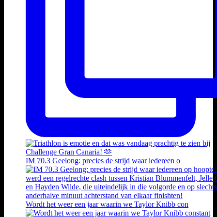
IM 70.3 Geelong: precies de strijd waar iedereen o
Wordt het weer een jaar waarin we Taylor Knibb con