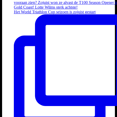
Het World Triathlon Cup seizoen is zojuist gestart