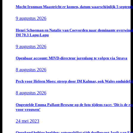
Mocht Ironman Maastricht er komen, datum waarschijnlijk 5 septemb
9 augustus 2026
Henri Schoeman en Natalie van Coevorden naar dominante overwinn
IM 70.3 Lapu-Lapu
9 augustus 2026
Openbaar account: MIVD-directeur jarenlang te volgen via Strava
8 augustus 2026
Pech voor Heleen Moes: streep door IM Kalmar, ook Wales onduideli
8 augustus 2026
Ongestelde Emma Pallant-Browne op de foto tijdens race: ‘Dit is de rea
voor vrouwen’
24 mei 2023
Ongekend heftige beelden: automobilist rijdt doelbewust Jorik van E