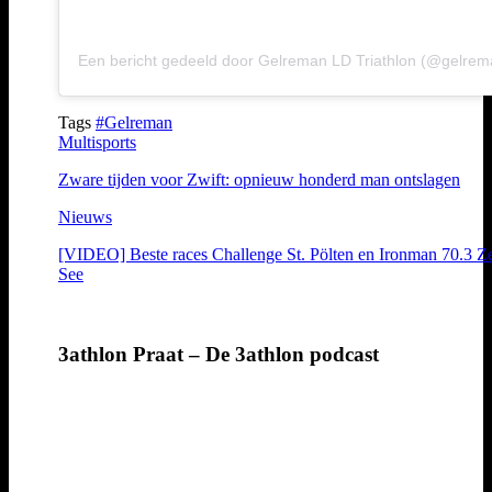
Een bericht gedeeld door Gelreman LD Triathlon (@gelrem
Tags
#Gelreman
Multisports
Zware tijden voor Zwift: opnieuw honderd man ontslagen
Nieuws
[VIDEO] Beste races Challenge St. Pölten en Ironman 70.3 Z
See
3athlon Praat – De 3athlon podcast