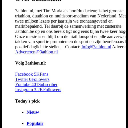
3athlon.nl, met Tim Moria als hoofdredacteur, is het grootste
triathlon, duathlon en multisport-medium van Nederland. Met 
twee miljoen lezers per jaar zijn we toonaangevend en
marktbepalend. Tel daarbij de samenwerking met zustersite
3athlon.be op en ons bereik ligt nog eens bijna twee keer hoger
Onze missie is en blijft om de triathlonsport en alle aanverwan
takken van sport te promoten en de sport en zijn beoefenaars i
positief daglicht te stellen... Contact:
Info@3athlon.nl
Adverter
Adverteren@3athlon.nl
Volg 3athlon.nl:
Facebook
5K
Fans
Twitter
0
Followers
Youtube
401
Subscriber
Instagram
3.2K
Followers
Today's pick
Nieuw
Populair