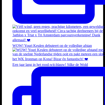
WOW! Youri Keulen debuteert op de volledige afstan
Een jaar lang in het rood-wit-blauw! Silke de Wold