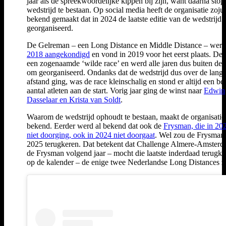
jaar als de spreekwoordelijke kippen bij zijn, want daarna stop
wedstrijd te bestaan. Op social media heeft de organisatie zojui
bekend gemaakt dat in 2024 de laatste editie van de wedstrijd
georganiseerd.
De Gelreman – een Long Distance en Middle Distance – wer
2018 aangekondigd
en vond in 2019 voor het eerst plaats. De r
een zogenaamde ‘wilde race’ en werd alle jaren dus buiten d
om georganiseerd. Ondanks dat de wedstrijd dus over de lang
afstand ging, was de race kleinschalig en stond er altijd een be
aantal atleten aan de start. Vorig jaar ging de winst naar
Edwin
Dasselaar en Krista van Soldt
.
Waarom de wedstrijd ophoudt te bestaan, maakt de organisatie 
bekend. Eerder werd al bekend dat ook de
Frysman, die in 202
niet doorging, ook in 2024 niet doorgaat
. Wel zou de Frysman 
2025 terugkeren. Dat betekent dat Challenge Almere-Amsterd
de Frysman volgend jaar – mocht die laatste inderdaad terugke
op de kalender – de enige twee Nederlandse Long Distances zi