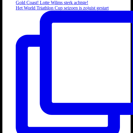
Het World Triathlon Cup seizoen is zojuist gestart