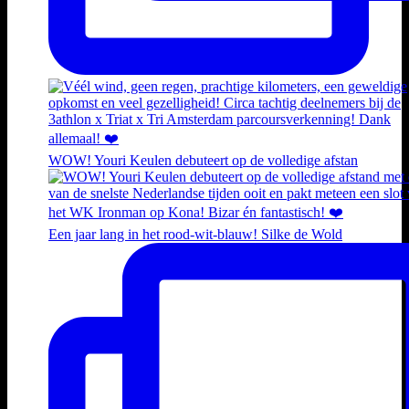
WOW! Youri Keulen debuteert op de volledige afstan
Een jaar lang in het rood-wit-blauw! Silke de Wold