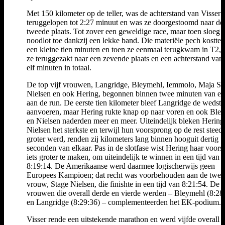
Met 150 kilometer op de teller, was de achterstand van Visser
teruggelopen tot 2:27 minuut en was ze doorgestoomd naar de
tweede plaats. Tot zover een geweldige race, maar toen sloeg 
noodlot toe dankzij een lekke band. Die materiële pech kostte 
een kleine tien minuten en toen ze eenmaal terugkwam in T2,
ze teruggezakt naar een zevende plaats en een achterstand van
elf minuten in totaal.
De top vijf vrouwen, Langridge, Bleymehl, Iemmolo, Maja St
Nielsen en ook Hering, begonnen binnen twee minuten van el
aan de run. De eerste tien kilometer bleef Langridge de wedstr
aanvoeren, maar Hering rukte knap op naar voren en ook Ble
en Nielsen naderden meer en meer. Uiteindelijk bleken Hering
Nielsen het sterkste en terwijl hun voorsprong op de rest steed
groter werd, renden zij kilometers lang binnen hooguit dertig
seconden van elkaar. Pas in de slotfase wist Hering haar voor
iets groter te maken, om uiteindelijk te winnen in een tijd van
8:19:14. De Amerikaanse werd daarmee logischerwijs geen
Europees Kampioen; dat recht was voorbehouden aan de twe
vrouw, Stage Nielsen, die finishte in een tijd van 8:21:54. De
vrouwen die overall derde en vierde werden – Bleymehl (8:28
en Langridge (8:29:36) – complementeerden het EK-podium.
Visser rende een uitstekende marathon en werd vijfde overall 