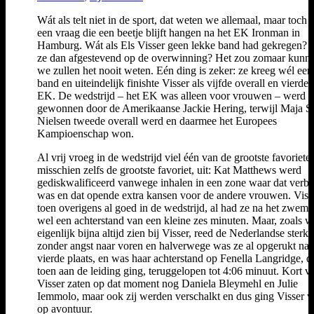
Wát als telt niet in de sport, dat weten we allemaal, maar toch i
een vraag die een beetje blijft hangen na het EK Ironman in
Hamburg. Wát als Els Visser geen lekke band had gekregen?
ze dan afgestevend op de overwinning? Het zou zomaar kunn
we zullen het nooit weten. Eén ding is zeker: ze kreeg wél een
band en uiteindelijk finishte Visser als vijfde overall en vierde 
EK. De wedstrijd – het EK was alleen voor vrouwen – werd
gewonnen door de Amerikaanse Jackie Hering, terwijl Maja S
Nielsen tweede overall werd en daarmee het Europees
Kampioenschap won.
Al vrij vroeg in de wedstrijd viel één van de grootste favoriete
misschien zelfs de grootste favoriet, uit: Kat Matthews werd
gediskwalificeerd vanwege inhalen in een zone waar dat verb
was en dat opende extra kansen voor de andere vrouwen. Viss
toen overigens al goed in de wedstrijd, al had ze na het zwem
wel een achterstand van een kleine zes minuten. Maar, zoals w
eigenlijk bijna altijd zien bij Visser, reed de Nederlandse sterk 
zonder angst naar voren en halverwege was ze al opgerukt naa
vierde plaats, en was haar achterstand op Fenella Langridge, d
toen aan de leiding ging, teruggelopen tot 4:06 minuut. Kort v
Visser zaten op dat moment nog Daniela Bleymehl en Julie
Iemmolo, maar ook zij werden verschalkt en dus ging Visser v
op avontuur.