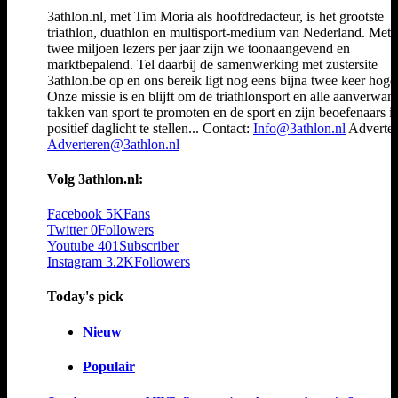
3athlon.nl, met Tim Moria als hoofdredacteur, is het grootste
triathlon, duathlon en multisport-medium van Nederland. Met 
twee miljoen lezers per jaar zijn we toonaangevend en
marktbepalend. Tel daarbij de samenwerking met zustersite
3athlon.be op en ons bereik ligt nog eens bijna twee keer hoger
Onze missie is en blijft om de triathlonsport en alle aanverwan
takken van sport te promoten en de sport en zijn beoefenaars i
positief daglicht te stellen... Contact:
Info@3athlon.nl
Adverter
Adverteren@3athlon.nl
Volg 3athlon.nl:
Facebook
5K
Fans
Twitter
0
Followers
Youtube
401
Subscriber
Instagram
3.2K
Followers
Today's pick
Nieuw
Populair