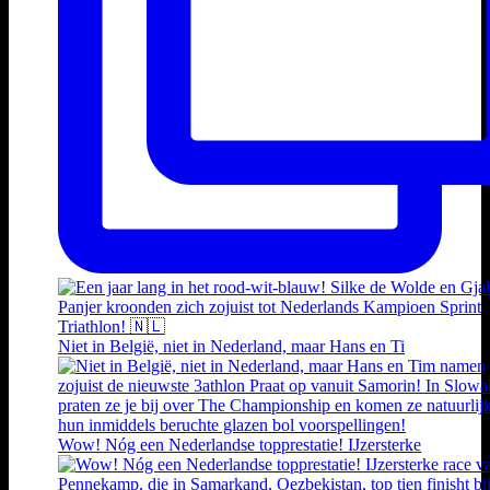
Niet in België, niet in Nederland, maar Hans en Ti
Wow! Nóg een Nederlandse topprestatie! IJzersterke