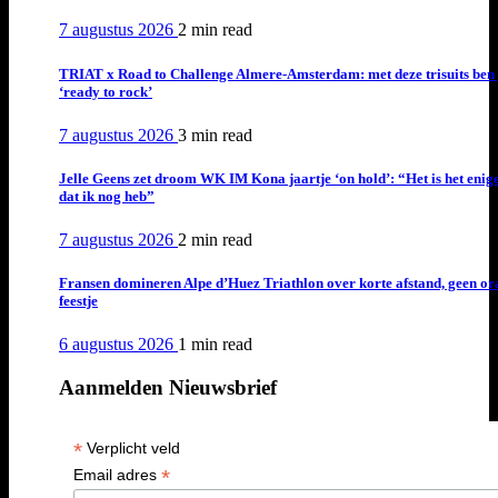
7 augustus 2026
2 min
read
TRIAT x Road to Challenge Almere-Amsterdam: met deze trisuits ben 
‘ready to rock’
7 augustus 2026
3 min
read
Jelle Geens zet droom WK IM Kona jaartje ‘on hold’: “Het is het enig
dat ik nog heb”
7 augustus 2026
2 min
read
Fransen domineren Alpe d’Huez Triathlon over korte afstand, geen or
feestje
6 augustus 2026
1 min
read
Aanmelden Nieuwsbrief
*
Verplicht veld
*
Email adres