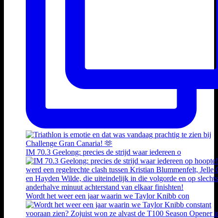
IM 70.3 Geelong: precies de strijd waar iedereen o
Wordt het weer een jaar waarin we Taylor Knibb con