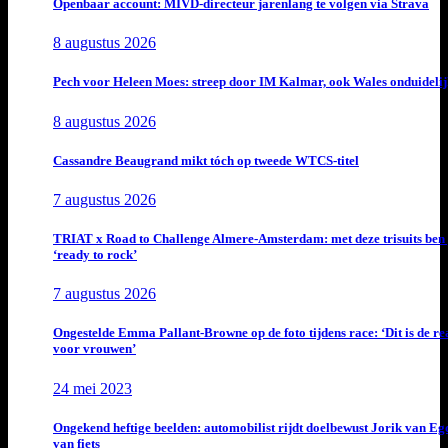
Openbaar account: MIVD-directeur jarenlang te volgen via Strava
8 augustus 2026
Pech voor Heleen Moes: streep door IM Kalmar, ook Wales onduideli
8 augustus 2026
Cassandre Beaugrand mikt tóch op tweede WTCS-titel
7 augustus 2026
TRIAT x Road to Challenge Almere-Amsterdam: met deze trisuits ben 
‘ready to rock’
7 augustus 2026
Ongestelde Emma Pallant-Browne op de foto tijdens race: ‘Dit is de rea
voor vrouwen’
24 mei 2023
Ongekend heftige beelden: automobilist rijdt doelbewust Jorik van E
van fiets