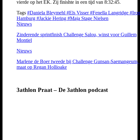
vierde op het EK. Zij finishte in een tijd van 8:32:45.
Tags
#Daniela Bleymehl
#Els Visser
#Fenella Langridge
#Iro
Hamburg
#Jackie Hering
#Maja Stage Nielsen
Nieuws
Zinderende sprintfinish Challenge Salou, winst voor Guillem
Montiel
Nieuws
Marlene de Boer tweede bij Challenge Gunsan-Saemangeum,
maat op Regan Hollioake
3athlon Praat – De 3athlon podcast