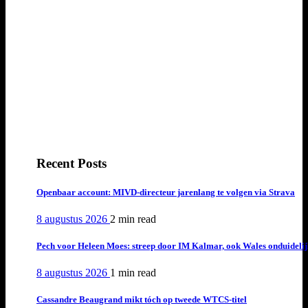
Recent Posts
Openbaar account: MIVD-directeur jarenlang te volgen via Strava
8 augustus 2026
2 min
read
Pech voor Heleen Moes: streep door IM Kalmar, ook Wales onduideli
8 augustus 2026
1 min
read
Cassandre Beaugrand mikt tóch op tweede WTCS-titel