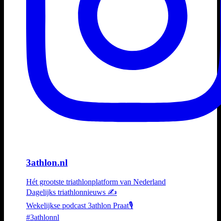
3athlon.nl
Hét grootste triathlonplatform van Nederland
Dagelijks triathlonnieuws ✍️
Wekelijkse podcast 3athlon Praat🎙️
#3athlonnl