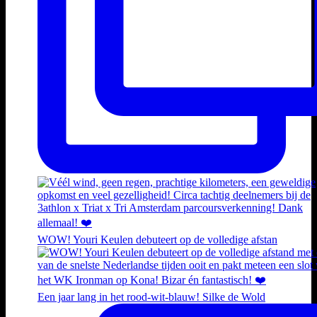
WOW! Youri Keulen debuteert op de volledige afstan
Een jaar lang in het rood-wit-blauw! Silke de Wold