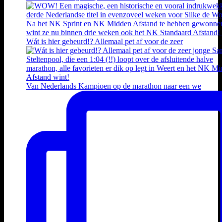
Wát is hier gebeurd!? Allemaal pet af voor de zeer
Van Nederlands Kampioen op de marathon naar een we