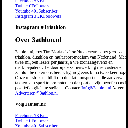
Facebook
5K
Fans
Twitter
0
Followers
Youtube
401
Subscriber
Instagram
3.2K
Followers
Instagram #Triathlon
Over 3athlon.nl
3athlon.nl, met Tim Moria als hoofdredacteur, is het grootste
triathlon, duathlon en multisport-medium van Nederland. Met 
twee miljoen lezers per jaar zijn we toonaangevend en
marktbepalend. Tel daarbij de samenwerking met zustersite
3athlon.be op en ons bereik ligt nog eens bijna twee keer hoger
Onze missie is en blijft om de triathlonsport en alle aanverwan
takken van sport te promoten en de sport en zijn beoefenaars i
positief daglicht te stellen... Contact:
Info@3athlon.nl
Adverter
Adverteren@3athlon.nl
Volg 3athlon.nl:
Facebook
5K
Fans
Twitter
0
Followers
Youtube
401
Subscriber