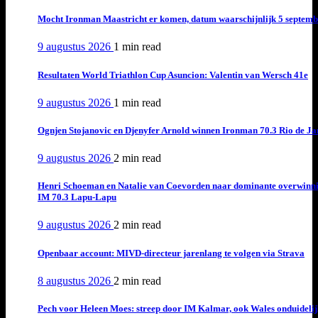
Mocht Ironman Maastricht er komen, datum waarschijnlijk 5 septemb
9 augustus 2026
1 min
read
Resultaten World Triathlon Cup Asuncion: Valentin van Wersch 41e
9 augustus 2026
1 min
read
Ognjen Stojanovic en Djenyfer Arnold winnen Ironman 70.3 Rio de Ja
9 augustus 2026
2 min
read
Henri Schoeman en Natalie van Coevorden naar dominante overwinn
IM 70.3 Lapu-Lapu
9 augustus 2026
2 min
read
Openbaar account: MIVD-directeur jarenlang te volgen via Strava
8 augustus 2026
2 min
read
Pech voor Heleen Moes: streep door IM Kalmar, ook Wales onduideli