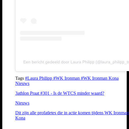
Een bericht gedeeld door Laura Philipp (@laura_philipp_tr
Tags
#Laura Philipp
#WK Ironman
#WK Ironman Kona
Nieuws
3athlon Praat #301 - Is de WTCS minder waard?
Nieuws
Dit zijn alle profatletes die in actie komen tijdens WK Ironman
Kona