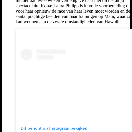
minder dan twee weken verdedigt ze haar titel op het altijd
spectaculaire Kona: Laura Philipp is in volle voorbereiding op
voor haar opnieuw de race van haar leven moet worden en dee
aantal prachtige beelden van haar trainingen op Maui, waar ze 
kan wennen aan de zware omstandigheden van Hawaii:
Dit bericht op Instagram bekijken