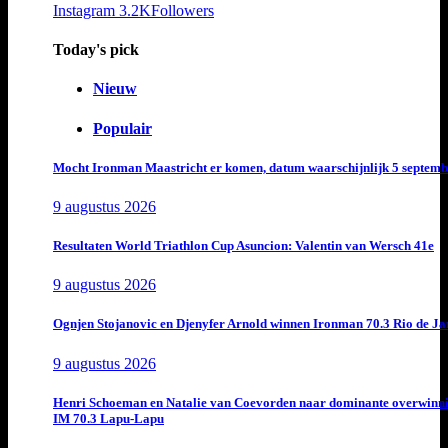
Instagram
3.2K
Followers
Today's pick
Nieuw
Populair
Mocht Ironman Maastricht er komen, datum waarschijnlijk 5 septemb
9 augustus 2026
Resultaten World Triathlon Cup Asuncion: Valentin van Wersch 41e
9 augustus 2026
Ognjen Stojanovic en Djenyfer Arnold winnen Ironman 70.3 Rio de Ja
9 augustus 2026
Henri Schoeman en Natalie van Coevorden naar dominante overwinn
IM 70.3 Lapu-Lapu