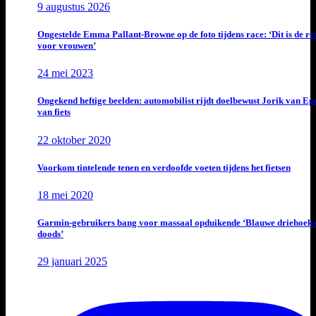
9 augustus 2026
Ongestelde Emma Pallant-Browne op de foto tijdens race: ‘Dit is de rea
voor vrouwen’
24 mei 2023
Ongekend heftige beelden: automobilist rijdt doelbewust Jorik van E
van fiets
22 oktober 2020
Voorkom tintelende tenen en verdoofde voeten tijdens het fietsen
18 mei 2020
Garmin-gebruikers bang voor massaal opduikende ‘Blauwe driehoek 
doods’
29 januari 2025