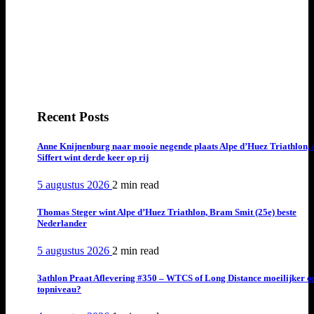
Recent Posts
Anne Knijnenburg naar mooie negende plaats Alpe d’Huez Triathlon, 
Siffert wint derde keer op rij
5 augustus 2026
2 min
read
Thomas Steger wint Alpe d’Huez Triathlon, Bram Smit (25e) beste
Nederlander
5 augustus 2026
2 min
read
3athlon Praat Aflevering #350 – WTCS of Long Distance moeilijker o
topniveau?