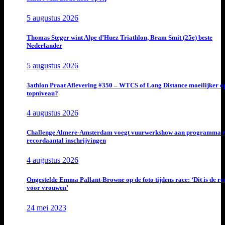
5 augustus 2026
Thomas Steger wint Alpe d’Huez Triathlon, Bram Smit (25e) beste
Nederlander
5 augustus 2026
3athlon Praat Aflevering #350 – WTCS of Long Distance moeilijker o
topniveau?
4 augustus 2026
Challenge Almere-Amsterdam voegt vuurwerkshow aan programma t
recordaantal inschrijvingen
4 augustus 2026
Ongestelde Emma Pallant-Browne op de foto tijdens race: ‘Dit is de rea
voor vrouwen’
24 mei 2023