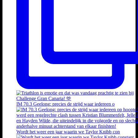
IM 70.3 Geelong: precies de strijd waar iedereen o
Wordt het weer een jaar waarin we Taylor Knibb con