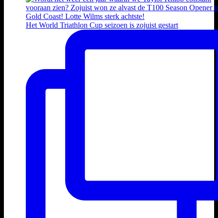
Het World Triathlon Cup seizoen is zojuist gestart