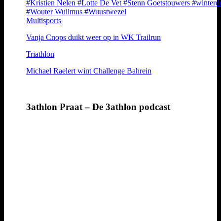
#Kristien Nelen
#Lotte De Vet
#Stenn Goetstouwers
#winterd
#Wouter Wuilmus
#Wuustwezel
Multisports
Vanja Cnops duikt weer op in WK Trailrun
Triathlon
Michael Raelert wint Challenge Bahrein
3athlon Praat – De 3athlon podcast