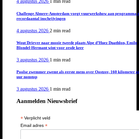
4 augustus 2026
1 min
read
Challenge Almere-Amsterdam voegt vuurwerkshow aan programma t
recordaantal inschrijvingen
4 augustus 2026
2 min
read
Wout Driever naar mooie tweede plaats Alpe d’Huez Duathlon, Emile
Blondel-Hermant wint voor zesde keer
3 augustus 2026
1 min
read
Poolse zwemmer zwemt als eerste mens over Oostzee, 160 kilometer e
uur nonstop
3 augustus 2026
1 min
read
Aanmelden Nieuwsbrief
*
Verplicht veld
*
Email adres