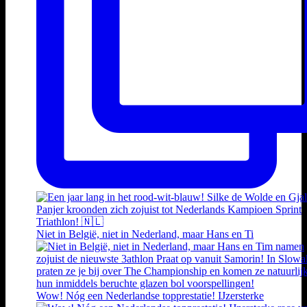
Niet in België, niet in Nederland, maar Hans en Ti
Wow! Nóg een Nederlandse topprestatie! IJzersterke