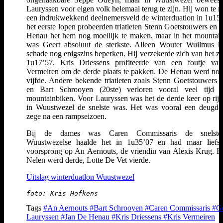
Lauryssen voor eigen volk helemaal terug te zijn. Hij won te 
een indrukwekkend deelnemersveld de winterduatlon in 1u15’
het eerste lopen probeerden triatleten Stenn Goetstouwers en 
Henau het hem nog moeilijk te maken, maar in het mountai
was Geert absoluut de sterkste. Alleen Wouter Wuilmus 
schade nog enigszins beperken. Hij verzekerde zich van het zil
1u17’57. Kris Driessens profiteerde van een foutje va
Vermeiren om de derde plaats te pakken. De Henau werd no
vijfde. Andere bekende triatleten zoals Stenn Goetstouwers (
en Bart Schrooyen (20ste) verloren vooral veel tijd i
mountainbiken. Voor Lauryssen was het de derde keer op rij d
in Wuustwezel de snelste was. Het was vooral een deugd
zege na een rampseizoen.
Bij de dames was Caren Commissaris de snelst
Wuustwezelse haalde het in 1u35’07 en had maar liefst
voorsprong op An Aernouts, de vriendin van Alexis Krug. Kr
Nelen werd derde, Lotte De Vet vierde.
Uitslag winterduatlon Wuustwezel
foto: Kris Hofkens
Tags
#An Aernouts
#Bart Schrooyen
#Caren Commissaris
#Ge
Lauryssen
#Jan De Henau
#Kris Driessens
#Kris Vermeiren