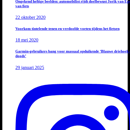
Ongekend heftige beelden: automobilist rijdt doelbewust Jorik van E
van fiets
22 oktober 2020
Voorkom tintelende tenen en verdoofde voeten tijdens het fietsen
18 mei 2020
Garmin-gebruikers bang voor massaal opduikende ‘Blauwe driehoek 
doods’
29 januari 2025