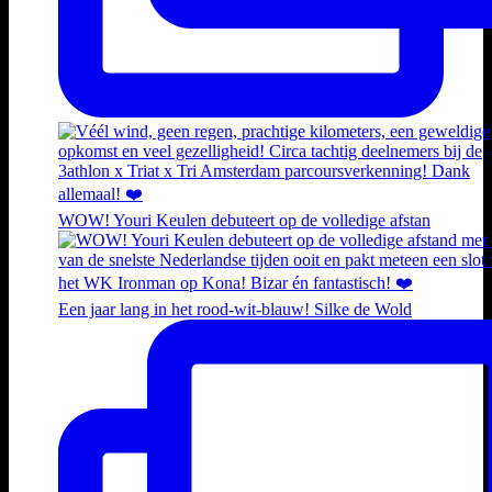
WOW! Youri Keulen debuteert op de volledige afstan
Een jaar lang in het rood-wit-blauw! Silke de Wold