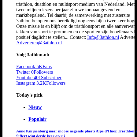
triathlon, duathlon en multisport-medium van Nederland. Met 
twee miljoen lezers per jaar zijn we toonaangevend en
marktbepalend. Tel daarbij de samenwerking met zustersite
3athlon.be op en ons bereik ligt nog eens bijna twee keer hoger
Onze missie is en blijft om de triathlonsport en alle aanverwan
takken van sport te promoten en de sport en zijn beoefenaars i
positief daglicht te stellen... Contact:
Info@3athlon.nl
Adverter
Adverteren@3athlon.nl
Volg 3athlon.nl:
Facebook
5K
Fans
Twitter
0
Followers
Youtube
401
Subscriber
Instagram
3.2K
Followers
Today's pick
Nieuw
Populair
Anne Knijnenburg naar mooie negende plaats Alpe d’Huez Triathlon, 
Siffert wint derde keer op rij