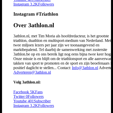
Instagram
3.2K
Followers
Instagram #Triathlon
Over 3athlon.nl
3athlon.nl, met Tim Moria als hoofdredacteur, is het grootste
triathlon, duathlon en multisport-medium van Nederland. Met 
twee miljoen lezers per jaar zijn we toonaangevend en
marktbepalend. Tel daarbij de samenwerking met zustersite
3athlon.be op en ons bereik ligt nog eens bijna twee keer hoger
Onze missie is en blijft om de triathlonsport en alle aanverwan
takken van sport te promoten en de sport en zijn beoefenaars i
positief daglicht te stellen... Contact:
Info@3athlon.nl
Adverter
Adverteren@3athlon.nl
Volg 3athlon.nl:
Facebook
5K
Fans
Twitter
0
Followers
Youtube
401
Subscriber
Instagram
3.2K
Followers