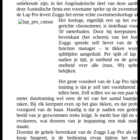
onbekende zijn, in het Angelsaksische deel van deze aardkl
deze Australische firma een voorname speler op de zwemmark
de Lap Pro levert Zoggs het eerste echte zwemmershorloge af.
Het horloge, eigenlijk een op het z
gerichte chronometer, is instelbaar voor
50 meterbaden. Door bij keerpunten 
bovenkant (het scherm) van het horl
Zoggs spreekt zelf liever van de Ta
function manager – te tikken word
splittijden aangeduid. Per split of lap 
nadien je tijd, je snelheid en de gemi
snelheid over alle (max. 99) splits
bekijken.
Het grote voordeel van de Lap Pro tijde
training is dat je zelf niet voortdurend a
tellen bent. Zelf willen we na een paar h
meter duurtraining wel eens de tel van het aantal baantjes
raken. Bij elk keerpunt even op het glas tikken, en dat probl
voorgoed van de baan. Handig is dat je nadien een gedetai
beeld van je gezwommen reeks krijgt. Je merkt hoe tijd en sn
evolueren, wat doseren van je inspanning een stuk makke
maakt.
Doordat de gehele bovenkant van de Zoggs Lap Pro als één
knop fungeert, is de bediening ervan tijdens het zw