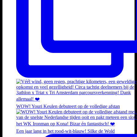
WOW! Youri Keulen debuteert op de volledige afstan
Een jaar lang in het rood-wit-blauw! Silke de Wold