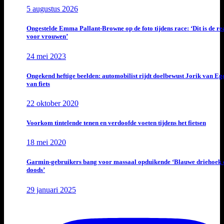
5 augustus 2026
Ongestelde Emma Pallant-Browne op de foto tijdens race: ‘Dit is de rea
voor vrouwen’
24 mei 2023
Ongekend heftige beelden: automobilist rijdt doelbewust Jorik van E
van fiets
22 oktober 2020
Voorkom tintelende tenen en verdoofde voeten tijdens het fietsen
18 mei 2020
Garmin-gebruikers bang voor massaal opduikende ‘Blauwe driehoek 
doods’
29 januari 2025