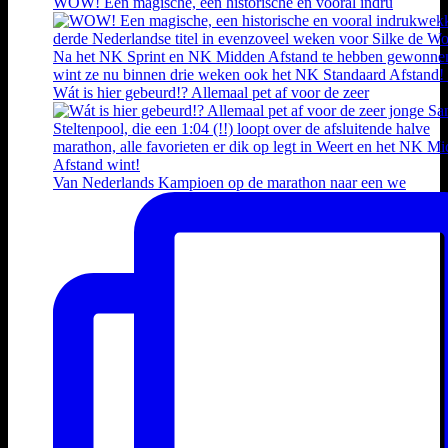
WOW! Een magische, een historische en vooral indru
Wát is hier gebeurd!? Allemaal pet af voor de zeer
Van Nederlands Kampioen op de marathon naar een we