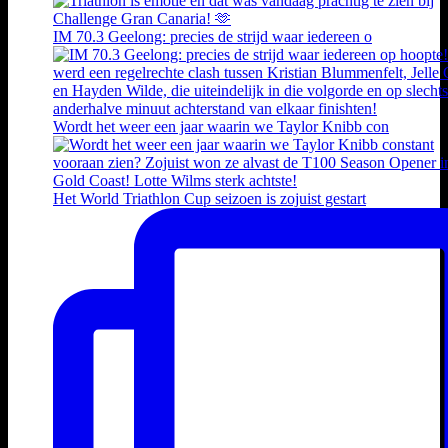
IM 70.3 Geelong: precies de strijd waar iedereen o
Wordt het weer een jaar waarin we Taylor Knibb con
Het World Triathlon Cup seizoen is zojuist gestart