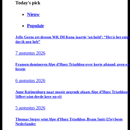
Today's pick
Nieuw
Populair
Jelle Geens zet droom WK IM Kona jaartje ‘on hold’: “Het is het enig
dat ik nog heb”
7 augustus 2026
Fransen domineren Alpe d’Huez Triathlon over korte afstand, geen or
feestje
6 augustus 2026
Anne Knijnenburg naar mooie negende plaats Alpe d’Huez Triathlon, 
Siffert wint derde keer op rij
5 augustus 2026
Thomas Steger wint Alpe d’Huez Triathlon, Bram Smit (25e) beste
Nederlander