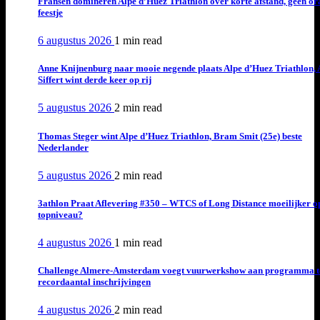
Fransen domineren Alpe d’Huez Triathlon over korte afstand, geen or
feestje
6 augustus 2026
1 min
read
Anne Knijnenburg naar mooie negende plaats Alpe d’Huez Triathlon, 
Siffert wint derde keer op rij
5 augustus 2026
2 min
read
Thomas Steger wint Alpe d’Huez Triathlon, Bram Smit (25e) beste
Nederlander
5 augustus 2026
2 min
read
3athlon Praat Aflevering #350 – WTCS of Long Distance moeilijker o
topniveau?
4 augustus 2026
1 min
read
Challenge Almere-Amsterdam voegt vuurwerkshow aan programma t
recordaantal inschrijvingen
4 augustus 2026
2 min
read