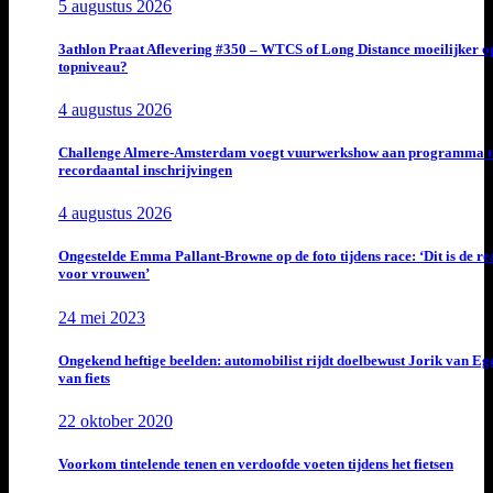
5 augustus 2026
3athlon Praat Aflevering #350 – WTCS of Long Distance moeilijker o
topniveau?
4 augustus 2026
Challenge Almere-Amsterdam voegt vuurwerkshow aan programma t
recordaantal inschrijvingen
4 augustus 2026
Ongestelde Emma Pallant-Browne op de foto tijdens race: ‘Dit is de rea
voor vrouwen’
24 mei 2023
Ongekend heftige beelden: automobilist rijdt doelbewust Jorik van E
van fiets
22 oktober 2020
Voorkom tintelende tenen en verdoofde voeten tijdens het fietsen