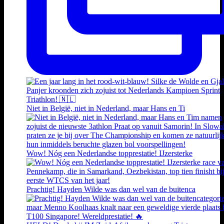
Niet in België, niet in Nederland, maar Hans en Ti
Wow! Nóg een Nederlandse topprestatie! IJzersterke
Prachtig! Hayden Wilde was dan wel van de buitenca