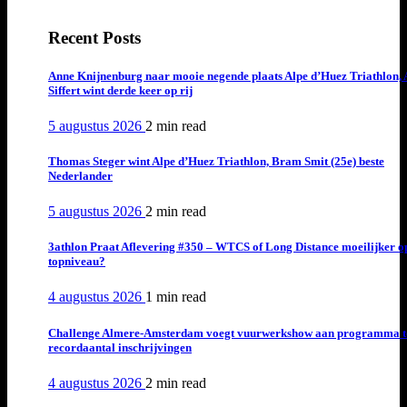
Recent Posts
Anne Knijnenburg naar mooie negende plaats Alpe d’Huez Triathlon, 
Siffert wint derde keer op rij
5 augustus 2026
2 min
read
Thomas Steger wint Alpe d’Huez Triathlon, Bram Smit (25e) beste
Nederlander
5 augustus 2026
2 min
read
3athlon Praat Aflevering #350 – WTCS of Long Distance moeilijker o
topniveau?
4 augustus 2026
1 min
read
Challenge Almere-Amsterdam voegt vuurwerkshow aan programma t
recordaantal inschrijvingen
4 augustus 2026
2 min
read