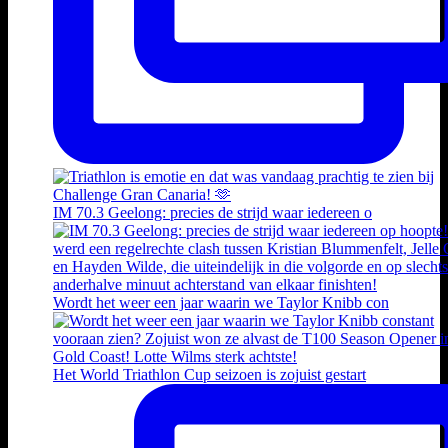
IM 70.3 Geelong: precies de strijd waar iedereen o
Wordt het weer een jaar waarin we Taylor Knibb con
Het World Triathlon Cup seizoen is zojuist gestart