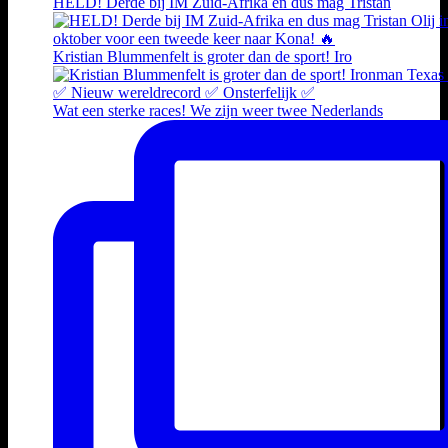
HELD! Derde bij IM Zuid-Afrika en dus mag Tristan
Kristian Blummenfelt is groter dan de sport! Iro
Wat een sterke races! We zijn weer twee Nederlands