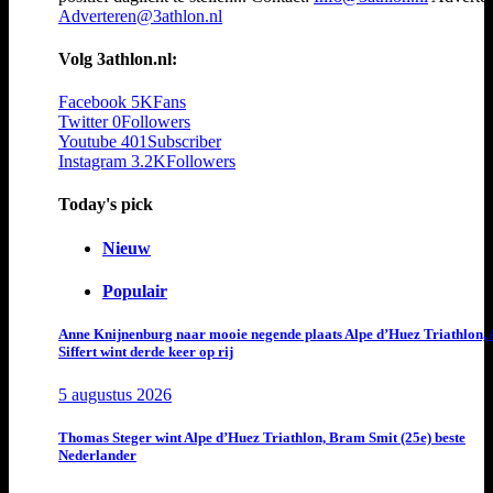
Adverteren@3athlon.nl
Volg 3athlon.nl:
Facebook
5K
Fans
Twitter
0
Followers
Youtube
401
Subscriber
Instagram
3.2K
Followers
Today's pick
Nieuw
Populair
Anne Knijnenburg naar mooie negende plaats Alpe d’Huez Triathlon, 
Siffert wint derde keer op rij
5 augustus 2026
Thomas Steger wint Alpe d’Huez Triathlon, Bram Smit (25e) beste
Nederlander