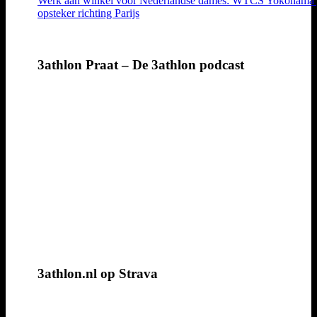
Werk aan winkel voor Nederlandse dames: WTCS Yokohama
opsteker richting Parijs
3athlon Praat – De 3athlon podcast
3athlon.nl op Strava