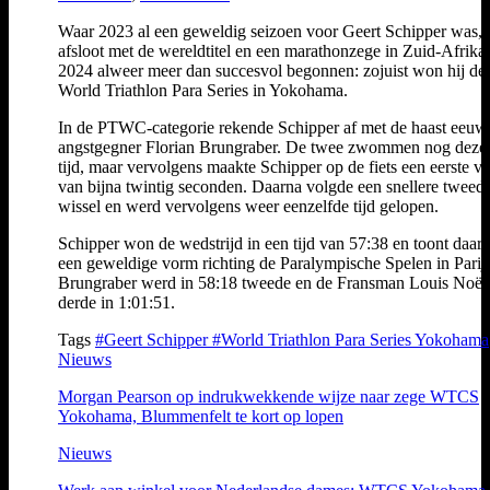
Waar 2023 al een geweldig seizoen voor Geert Schipper was, d
afsloot met de wereldtitel en een marathonzege in Zuid-Afrika,
2024 alweer meer dan succesvol begonnen: zojuist won hij de
World Triathlon Para Series in Yokohama.
In de PTWC-categorie rekende Schipper af met de haast eeuw
angstgegner Florian Brungraber. De twee zwommen nog deze
tijd, maar vervolgens maakte Schipper op de fiets een eerste ve
van bijna twintig seconden. Daarna volgde een snellere tweed
wissel en werd vervolgens weer eenzelfde tijd gelopen.
Schipper won de wedstrijd in een tijd van 57:38 en toont daar
een geweldige vorm richting de Paralympische Spelen in Parijs
Brungraber werd in 58:18 tweede en de Fransman Louis Noël
derde in 1:01:51.
Tags
#Geert Schipper
#World Triathlon Para Series Yokohama
Nieuws
Morgan Pearson op indrukwekkende wijze naar zege WTCS
Yokohama, Blummenfelt te kort op lopen
Nieuws