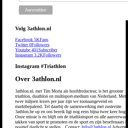
Volg 3athlon.nl
Facebook
5K
Fans
Twitter
0
Followers
Youtube
401
Subscriber
Instagram
3.2K
Followers
Instagram #Triathlon
Over 3athlon.nl
3athlon.nl, met Tim Moria als hoofdredacteur, is het grootste
triathlon, duathlon en multisport-medium van Nederland. Met 
twee miljoen lezers per jaar zijn we toonaangevend en
marktbepalend. Tel daarbij de samenwerking met zustersite
3athlon.be op en ons bereik ligt nog eens bijna twee keer hoger
Onze missie is en blijft om de triathlonsport en alle aanverwan
takken van sport te promoten en de sport en zijn beoefenaars i
positief daglicht te stellen... Contact:
Info@3athlon.nl
Adverter