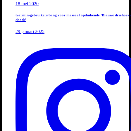
18 mei 2020
Garmin-gebruikers bang voor massaal opduikende ‘Blauwe driehoek 
doods’
29 januari 2025