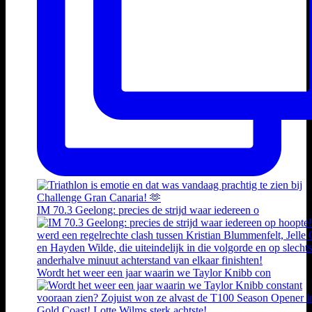
IM 70.3 Geelong: precies de strijd waar iedereen o
Wordt het weer een jaar waarin we Taylor Knibb con