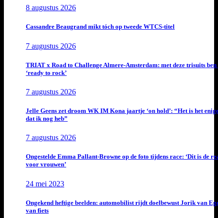
8 augustus 2026
Cassandre Beaugrand mikt tóch op tweede WTCS-titel
7 augustus 2026
TRIAT x Road to Challenge Almere-Amsterdam: met deze trisuits ben 
‘ready to rock’
7 augustus 2026
Jelle Geens zet droom WK IM Kona jaartje ‘on hold’: “Het is het enig
dat ik nog heb”
7 augustus 2026
Ongestelde Emma Pallant-Browne op de foto tijdens race: ‘Dit is de rea
voor vrouwen’
24 mei 2023
Ongekend heftige beelden: automobilist rijdt doelbewust Jorik van E
van fiets