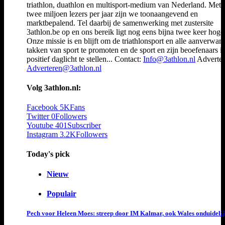
triathlon, duathlon en multisport-medium van Nederland. Met 
twee miljoen lezers per jaar zijn we toonaangevend en
marktbepalend. Tel daarbij de samenwerking met zustersite
3athlon.be op en ons bereik ligt nog eens bijna twee keer hoger
Onze missie is en blijft om de triathlonsport en alle aanverwan
takken van sport te promoten en de sport en zijn beoefenaars i
positief daglicht te stellen... Contact:
Info@3athlon.nl
Adverter
Adverteren@3athlon.nl
Volg 3athlon.nl:
Facebook
5K
Fans
Twitter
0
Followers
Youtube
401
Subscriber
Instagram
3.2K
Followers
Today's pick
Nieuw
Populair
Pech voor Heleen Moes: streep door IM Kalmar, ook Wales onduideli