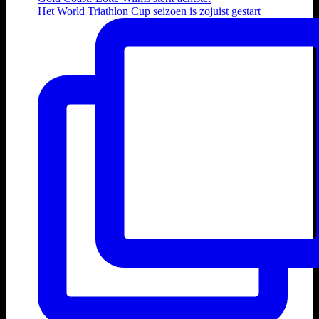
Het World Triathlon Cup seizoen is zojuist gestart