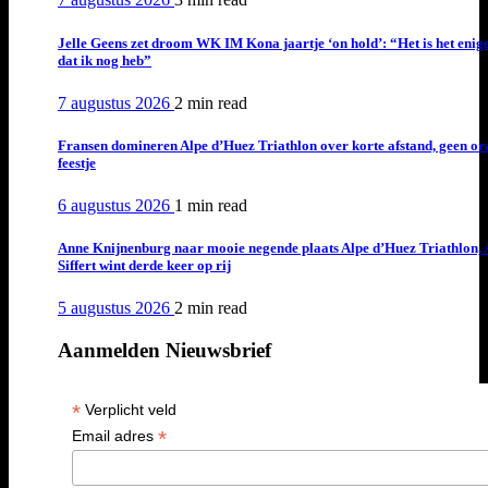
Jelle Geens zet droom WK IM Kona jaartje ‘on hold’: “Het is het enig
dat ik nog heb”
7 augustus 2026
2 min
read
Fransen domineren Alpe d’Huez Triathlon over korte afstand, geen or
feestje
6 augustus 2026
1 min
read
Anne Knijnenburg naar mooie negende plaats Alpe d’Huez Triathlon, 
Siffert wint derde keer op rij
5 augustus 2026
2 min
read
Aanmelden Nieuwsbrief
*
Verplicht veld
*
Email adres