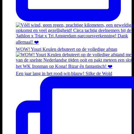
WOW! Youri Keulen debuteert op de volledige afstan
Een jaar lang in het rood-wit-blauw! Silke de Wold