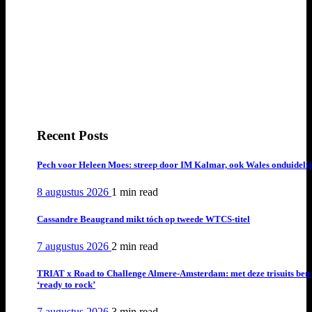
Recent Posts
Pech voor Heleen Moes: streep door IM Kalmar, ook Wales onduideli
8 augustus 2026
1 min
read
Cassandre Beaugrand mikt tóch op tweede WTCS-titel
7 augustus 2026
2 min
read
TRIAT x Road to Challenge Almere-Amsterdam: met deze trisuits ben 
‘ready to rock’
7 augustus 2026
3 min
read