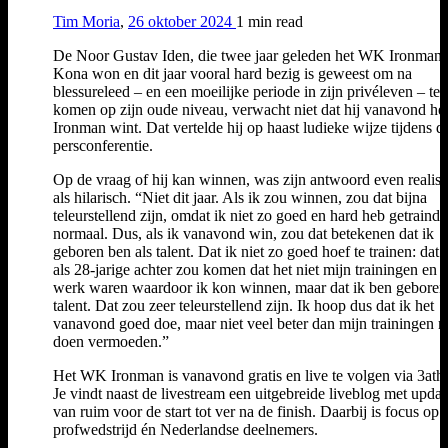
Tim Moria
,
26 oktober 2024
1 min
read
De Noor Gustav Iden, die twee jaar geleden het WK Ironman
Kona won en dit jaar vooral hard bezig is geweest om na
blessureleed – en een moeilijke periode in zijn privéleven – ter
komen op zijn oude niveau, verwacht niet dat hij vanavond h
Ironman wint. Dat vertelde hij op haast ludieke wijze tijdens d
persconferentie.
Op de vraag of hij kan winnen, was zijn antwoord even realist
als hilarisch. “Niet dit jaar. Als ik zou winnen, zou dat bijna
teleurstellend zijn, omdat ik niet zo goed en hard heb getraind 
normaal. Dus, als ik vanavond win, zou dat betekenen dat ik
geboren ben als talent. Dat ik niet zo goed hoef te trainen: dat i
als 28-jarige achter zou komen dat het niet mijn trainingen en 
werk waren waardoor ik kon winnen, maar dat ik ben geboren 
talent. Dat zou zeer teleurstellend zijn. Ik hoop dus dat ik het
vanavond goed doe, maar niet veel beter dan mijn trainingen 
doen vermoeden.”
Het WK Ironman is vanavond gratis en live te volgen via 3athl
Je vindt naast de livestream een uitgebreide liveblog met updat
van ruim voor de start tot ver na de finish. Daarbij is focus op 
profwedstrijd én Nederlandse deelnemers.