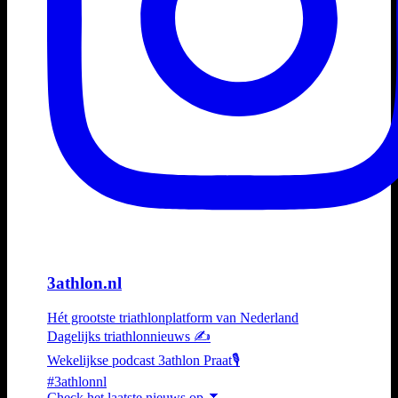
3athlon.nl
Hét grootste triathlonplatform van Nederland
Dagelijks triathlonnieuws ✍️
Wekelijkse podcast 3athlon Praat🎙️
#3athlonnl
Check het laatste nieuws op ⏬