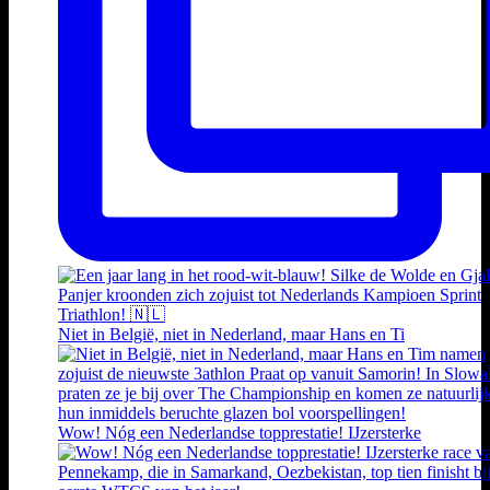
Niet in België, niet in Nederland, maar Hans en Ti
Wow! Nóg een Nederlandse topprestatie! IJzersterke