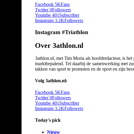
Facebook
5K
Fans
Twitter
0
Followers
Youtube
401
Subscriber
Instagram
3.2K
Followers
Instagram #Triathlon
Over 3athlon.nl
3athlon.nl, met Tim Moria als hoofdredacteur, is he
marktbepalend. Tel daarbij de samenwerking met zuste
takken van sport te promoten en de sport en zijn beoef
Volg 3athlon.nl:
Facebook
5K
Fans
Twitter
0
Followers
Youtube
401
Subscriber
Instagram
3.2K
Followers
Today's pick
Nieuw