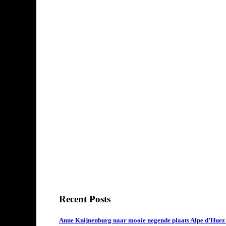
Recent Posts
Anne Knijnenburg naar mooie negende plaats Alpe d’Huez Tr