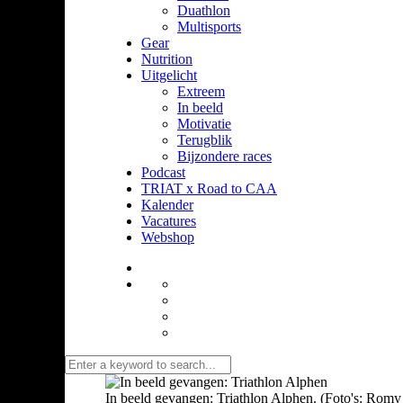
Duathlon
Multisports
Gear
Nutrition
Uitgelicht
Extreem
In beeld
Motivatie
Terugblik
Bijzondere races
Podcast
TRIAT x Road to CAA
Kalender
Vacatures
Webshop
In beeld gevangen: Triathlon Alphen. (Foto's: Romy