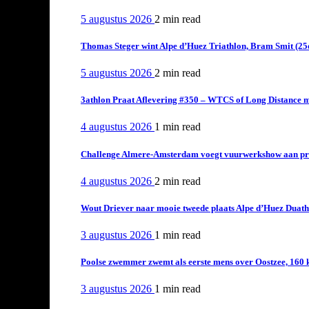
5 augustus 2026
2 min
read
Thomas Steger wint Alpe d’Huez Triathlon, Bram Smit (25
5 augustus 2026
2 min
read
3athlon Praat Aflevering #350 – WTCS of Long Distance m
4 augustus 2026
1 min
read
Challenge Almere-Amsterdam voegt vuurwerkshow aan pro
4 augustus 2026
2 min
read
Wout Driever naar mooie tweede plaats Alpe d’Huez Duath
3 augustus 2026
1 min
read
Poolse zwemmer zwemt als eerste mens over Oostzee, 160 
3 augustus 2026
1 min
read