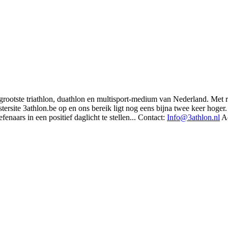
t grootste triathlon, duathlon en multisport-medium van Nederland. Met 
rsite 3athlon.be op en ons bereik ligt nog eens bijna twee keer hoger. 
enaars in een positief daglicht te stellen... Contact:
Info@3athlon.nl
Ad