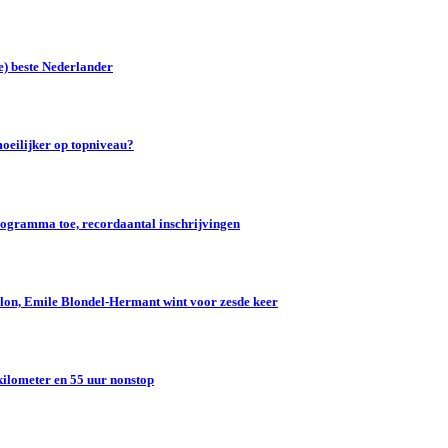
e) beste Nederlander
oeilijker op topniveau?
gramma toe, recordaantal inschrijvingen
lon, Emile Blondel-Hermant wint voor zesde keer
kilometer en 55 uur nonstop