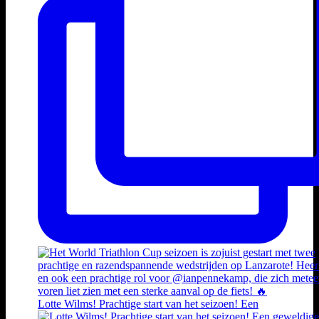
Lotte Wilms! Prachtige start van het seizoen! Een