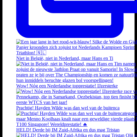
Niet in België, niet in Nederland, maar Hans en Ti
Wow! Nóg een Nederlandse topprestatie! IJzersterke
Prachtig! Hayden Wilde was dan wel van de buitenca
HELD! Derde bij IM Zuid-Afrika en dus mag Tristan