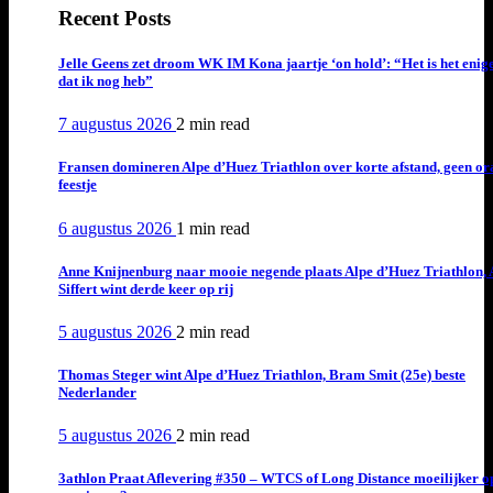
Recent Posts
Jelle Geens zet droom WK IM Kona jaartje ‘on hold’: “Het is het enig
dat ik nog heb”
7 augustus 2026
2 min
read
Fransen domineren Alpe d’Huez Triathlon over korte afstand, geen or
feestje
6 augustus 2026
1 min
read
Anne Knijnenburg naar mooie negende plaats Alpe d’Huez Triathlon, 
Siffert wint derde keer op rij
5 augustus 2026
2 min
read
Thomas Steger wint Alpe d’Huez Triathlon, Bram Smit (25e) beste
Nederlander
5 augustus 2026
2 min
read
3athlon Praat Aflevering #350 – WTCS of Long Distance moeilijker o