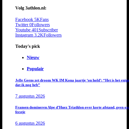
Volg 3athlon.nl:
Facebook
5K
Fans
Twitter
0
Followers
Youtube
401
Subscriber
Instagram
3.2K
Followers
Today's pick
Nieuw
Populair
Jelle Geens zet droom WK IM Kona jaartje ‘on hold’: “Het is het enig
dat ik nog heb”
7 augustus 2026
Fransen domineren Alpe d’Huez Triathlon over korte afstand, geen or
feestje
6 augustus 2026