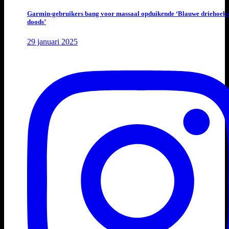
Garmin-gebruikers bang voor massaal opduikende ‘Blauwe driehoek 
doods’
29 januari 2025