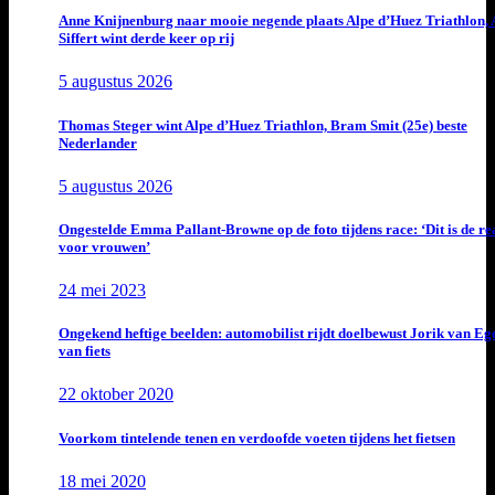
Anne Knijnenburg naar mooie negende plaats Alpe d’Huez Triathlon, 
Siffert wint derde keer op rij
5 augustus 2026
Thomas Steger wint Alpe d’Huez Triathlon, Bram Smit (25e) beste
Nederlander
5 augustus 2026
Ongestelde Emma Pallant-Browne op de foto tijdens race: ‘Dit is de rea
voor vrouwen’
24 mei 2023
Ongekend heftige beelden: automobilist rijdt doelbewust Jorik van E
van fiets
22 oktober 2020
Voorkom tintelende tenen en verdoofde voeten tijdens het fietsen
18 mei 2020