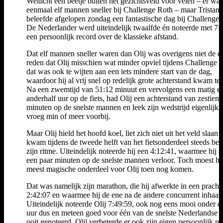
Wellicht een beetje buiten het gezichtsveld voor velen – er wa
eenmaal elf mannen sneller bij Challenge Roth – maar Tristan 
beleefde afgelopen zondag een fantastische dag bij Challenge 
De Nederlander werd uiteindelijk twaalfde én noteerde met 7:
een persoonlijk record over de klassieke afstand.
Dat elf mannen sneller waren dan Olij was overigens niet de e
reden dat Olij misschien wat minder opviel tijdens Challenge 
dat was ook te wijten aan een iets mindere start van de dag,
waardoor hij al vrij snel op redelijk grote achterstand kwam te 
Na een zwemtijd van 51:12 minuut en vervolgens een matig ee
anderhalf uur op de fiets, had Olij een achterstand van zestien
minuten op de snelste mannen en leek zijn wedstrijd eigenlijk a
vroeg min of meer voorbij.
Maar Olij hield het hoofd koel, liet zich niet uit het veld slaan 
kwam tijdens de tweede helft van het fietsonderdeel steeds bete
zijn ritme. Uiteindelijk noteerde hij een 4:12:41, waarmee hij s
een paar minuten op de snelste mannen verloor. Toch moest he
meest magische onderdeel voor Olij toen nog komen.
Dat was namelijk zijn marathon, die hij afwerkte in een pracht
2:42:07 en waarmee hij de ene na de andere concurrent inhaal
Uiteindelijk noteerde Olij 7:49:59, ook nog eens mooi onder d
uur dus en meteen goed voor één van de snelste Nederlandse t
ooit genoteerd. Olij verbeterde er ook zijn eigen persoonlijk re