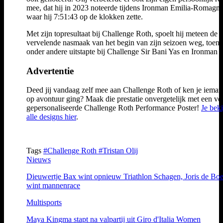
mee, dat hij in 2023 noteerde tijdens Ironman Emilia-Romagna
waar hij 7:51:43 op de klokken zette.
Met zijn topresultaat bij Challenge Roth, spoelt hij meteen de
vervelende nasmaak van het begin van zijn seizoen weg, toen 
onder andere uitstapte bij Challenge Sir Bani Yas en Ironman 
Advertentie
Deed jij vandaag zelf mee aan Challenge Roth of ken je ieman
op avontuur ging? Maak die prestatie onvergetelijk met een vo
gepersonaliseerde Challenge Roth Performance Poster!
Je beki
alle designs hier
.
Tags
#Challenge Roth
#Tristan Olij
Nieuws
Dieuwertje Bax wint opnieuw Triathlon Schagen, Joris de Boe
wint mannenrace
Multisports
Maya Kingma stapt na valpartij uit Giro d'Italia Women