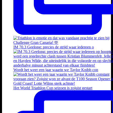
IM 70.3 Geelong: precies de strijd waar iedereen o
Wordt het weer een jaar waarin we Taylor Knibb con
Het World Triathlon Cup seizoen is zojuist gestart