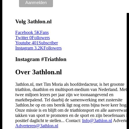
Volg 3athlon.nl
Facebook
5K
Fans
Twitter
0
Followers
Youtube
401
Subscriber
Instagram
3.2K
Followers
Instagram #Triathlon
Over 3athlon.nl
3athlon.nl, met Tim Moria als hoofdredacteur, is het grootste
triathlon, duathlon en multisport-medium van Nederland. Met 
twee miljoen lezers per jaar zijn we toonaangevend en
marktbepalend. Tel daarbij de samenwerking met zustersite
3athlon.be op en ons bereik ligt nog eens bijna twee keer hoger
Onze missie is en blijft om de triathlonsport en alle aanverwan
takken van sport te promoten en de sport en zijn beoefenaars i
positief daglicht te stellen... Contact:
Info@3athlon.nl
Adverter
Adverteren@3athlon.nl